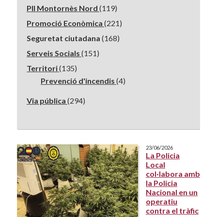
PII Montornès Nord
(119)
Promoció Econòmica
(221)
Seguretat ciutadana
(168)
Serveis Socials
(151)
Territori
(135)
Prevenció d'incendis
(4)
Via pública
(294)
23/06/2026
La Policia
Local
col·labora amb
la Policia
Nacional en un
operatiu
contra el tràfic