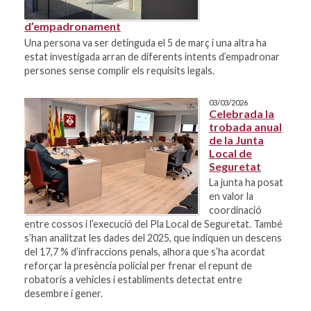
d’empadronament
Una persona va ser detinguda el 5 de març i una altra ha
estat investigada arran de diferents intents d’empadronar
persones sense complir els requisits legals.
03/03/2026
Celebrada la
trobada anual
de la Junta
Local de
Seguretat
La junta ha posat
en valor la
coordinació
entre cossos i l’execució del Pla Local de Seguretat. També
s’han analitzat les dades del 2025, que indiquen un descens
del 17,7 % d’infraccions penals, alhora que s’ha acordat
reforçar la presència policial per frenar el repunt de
robatoris a vehicles i establiments detectat entre
desembre i gener.