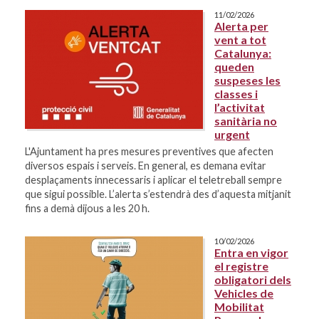
11/02/2026
Alerta per
vent a tot
Catalunya:
queden
suspeses les
classes i
l’activitat
sanitària no
urgent
L'Ajuntament ha pres mesures preventives que afecten
diversos espais i serveis. En general, es demana evitar
desplaçaments innecessaris i aplicar el teletreball sempre
que sigui possible. L’alerta s’estendrà des d’aquesta mitjanit
fins a demà dijous a les 20 h.
10/02/2026
Entra en vigor
el registre
obligatori dels
Vehicles de
Mobilitat