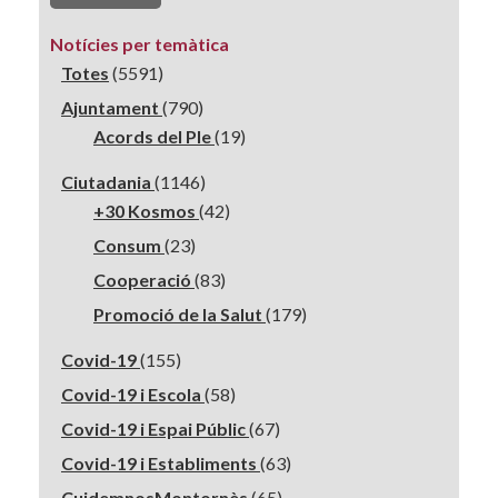
Notícies per temàtica
Totes
(5591)
Ajuntament
(790)
Acords del Ple
(19)
Ciutadania
(1146)
+30 Kosmos
(42)
Consum
(23)
Cooperació
(83)
Promoció de la Salut
(179)
Covid-19
(155)
Covid-19 i Escola
(58)
Covid-19 i Espai Públic
(67)
Covid-19 i Establiments
(63)
CuidemnosMontornès
(65)