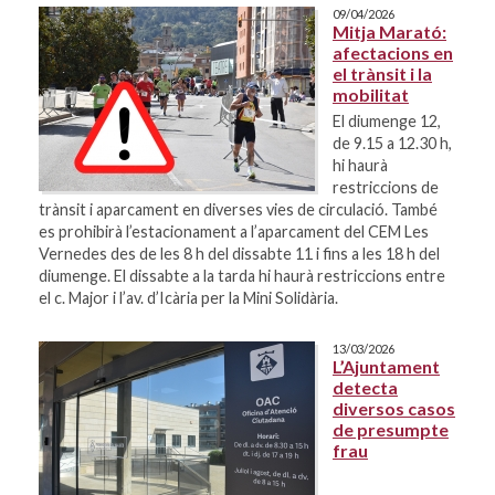
09/04/2026
Mitja Marató:
afectacions en
el trànsit i la
mobilitat
El diumenge 12,
de 9.15 a 12.30 h,
hi haurà
restriccions de
trànsit i aparcament en diverses vies de circulació. També
es prohibirà l’estacionament a l’aparcament del CEM Les
Vernedes des de les 8 h del dissabte 11 i fins a les 18 h del
diumenge. El dissabte a la tarda hi haurà restriccions entre
el c. Major i l’av. d’Icària per la Mini Solidària.
13/03/2026
L’Ajuntament
detecta
diversos casos
de presumpte
frau