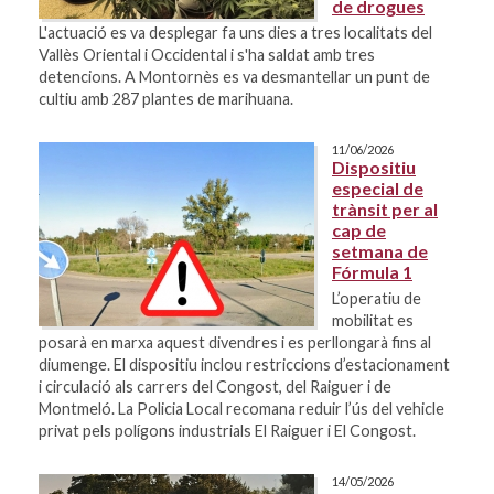
de drogues
L'actuació es va desplegar fa uns dies a tres localitats del
Vallès Oriental i Occidental i s'ha saldat amb tres
detencions. A Montornès es va desmantellar un punt de
cultiu amb 287 plantes de marihuana.
11/06/2026
Dispositiu
especial de
trànsit per al
cap de
setmana de
Fórmula 1
L’operatiu de
mobilitat es
posarà en marxa aquest divendres i es perllongarà fins al
diumenge. El dispositiu inclou restriccions d’estacionament
i circulació als carrers del Congost, del Raiguer i de
Montmeló. La Policia Local recomana reduir l’ús del vehicle
privat pels polígons industrials El Raiguer i El Congost.
14/05/2026