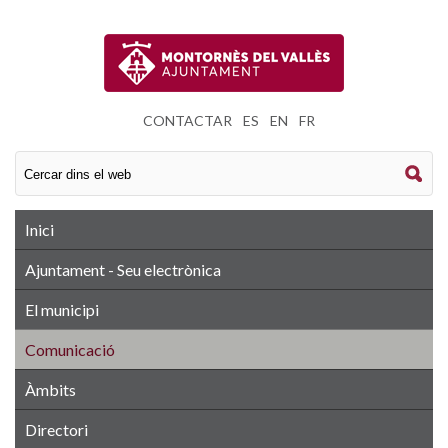
CONTACTAR
|
ES
|
EN
|
FR
Inici
Ajuntament - Seu electrònica
El municipi
Comunicació
Àmbits
Directori