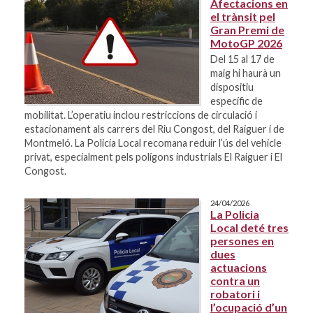
Afectacions en
el trànsit pel
Gran Premi de
MotoGP 2026
Del 15 al 17 de
maig hi haurà un
dispositiu
específic de
mobilitat. L’operatiu inclou restriccions de circulació i
estacionament als carrers del Riu Congost, del Raiguer i de
Montmeló. La Policia Local recomana reduir l’ús del vehicle
privat, especialment pels polígons industrials El Raiguer i El
Congost.
24/04/2026
La Policia
Local deté tres
persones en
dues
actuacions
contra un
robatori i
l’ocupació d’un