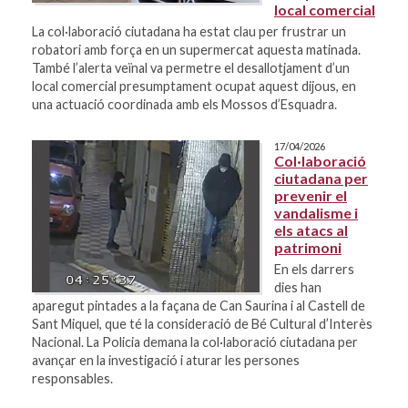
local comercial
La col·laboració ciutadana ha estat clau per frustrar un
robatori amb força en un supermercat aquesta matinada.
També l’alerta veïnal va permetre el desallotjament d’un
local comercial presumptament ocupat aquest dijous, en
una actuació coordinada amb els Mossos d’Esquadra.
17/04/2026
Col·laboració
ciutadana per
prevenir el
vandalisme i
els atacs al
patrimoni
En els darrers
dies han
aparegut pintades a la façana de Can Saurina i al Castell de
Sant Miquel, que té la consideració de Bé Cultural d’Interès
Nacional. La Policia demana la col·laboració ciutadana per
avançar en la investigació i aturar les persones
responsables.