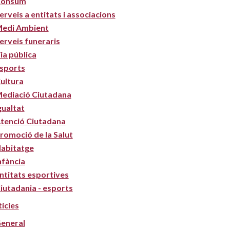
onsum
erveis a entitats i associacions
edi Ambient
erveis funeraris
ia pública
sports
ultura
ediació Ciutadana
gualtat
tenció Ciutadana
romoció de la Salut
abitatge
nfància
ntitats esportives
iutadania - esports
ícies
eneral