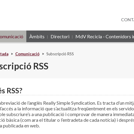
CONT
omunicació
Àmbits
Directori
MdV Recicla - Contenidors in
tada
Comunicació
Subscripció RSS
scripció RSS
és RSS?
’abreviació de l’anglès Really Simple Syndication. Es tracta d’un mit
r l’accés a la informació que s’actualitza freqüentment en els servi
ble subscriure’s a una publicació i comprovar de manera immediata si
ó bàsica (com ara el titular o l’entradeta de cada notícia) i després
a publicada en web.