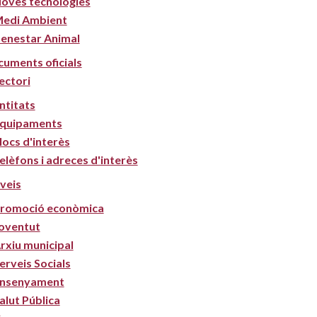
oves tecnologies
edi Ambient
enestar Animal
uments oficials
ectori
ntitats
quipaments
locs d'interès
elèfons i adreces d'interès
veis
romoció econòmica
oventut
rxiu municipal
erveis Socials
nsenyament
alut Pública