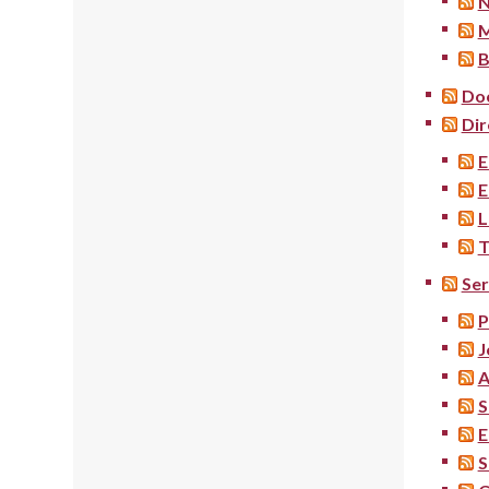
N
M
B
Doc
Dir
E
E
L
T
Ser
P
J
A
S
E
S