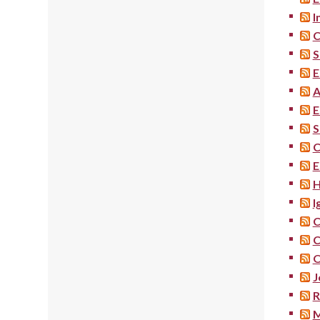
I
C
S
E
A
E
S
C
E
H
I
C
C
O
J
R
M