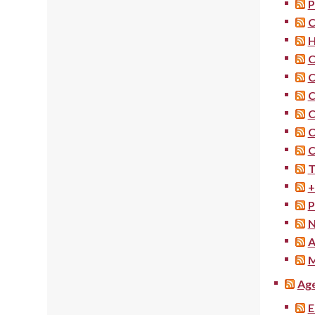
P
C
H
C
C
C
C
C
C
T
+
P
N
A
M
Age
E