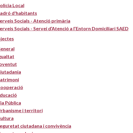
olicia Local
adró d'habitants
erveis Socials - Atenció primària
erveis Socials - Servei d’Atenció a l’Entorn Domiciliari SAED
jectes
eneral
gualtat
oventut
iutadania
atrimoni
ooperació
ducació
ia Pública
rbanisme i territori
ultura
eguretat ciutadana i convivència