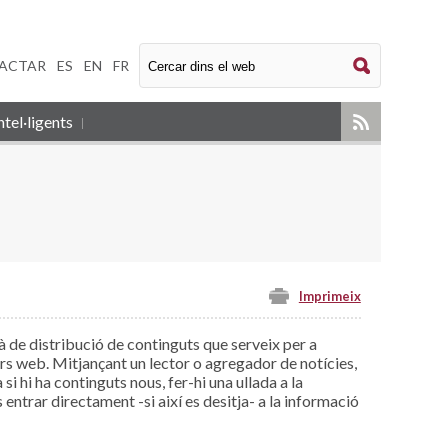
ACTAR
|
ES
|
EN
|
FR
tel·ligents
Imprimeix
jà de distribució de continguts que serveix per a
dors web. Mitjançant un lector o agregador de notícies,
 hi ha continguts nous, fer-hi una ullada a la
 entrar directament -si així es desitja- a la informació