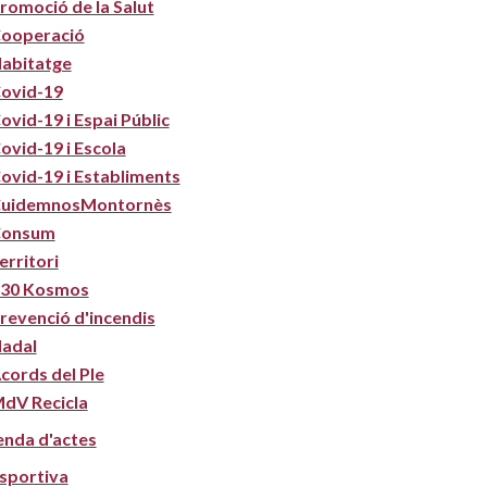
romoció de la Salut
ooperació
abitatge
ovid-19
ovid-19 i Espai Públic
ovid-19 i Escola
ovid-19 i Establiments
uidemnosMontornès
onsum
erritori
30 Kosmos
revenció d'incendis
adal
cords del Ple
dV Recicla
nda d'actes
sportiva