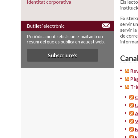
Els lect
Identitat corporativa
instituci
Existeix
servir un
Butlletí electrònic
servir l
de corre
Periòdicament rebràs un e-mail amb un
informac
resum del que es publica en aquest web.
Subscriure's
Cana
Rev
Pàg
Trà
C
U
A
V
M
E