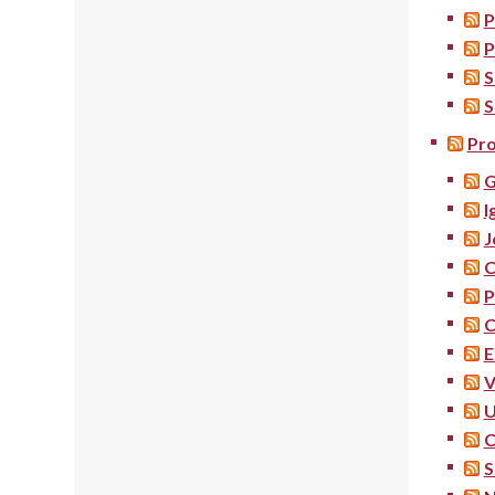
P
P
S
S
Pro
G
I
J
C
P
C
E
V
U
C
S