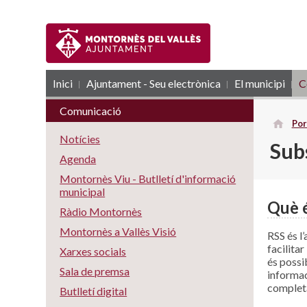
Inici
Ajuntament - Seu electrònica
RSS
El municipi
C
Comunicació
Por
Notícies
Sub
Agenda
Montornès Viu - Butlletí d'informació
municipal
Què 
Ràdio Montornès
Montornès a Vallès Visió
RSS és l
facilita
Xarxes socials
és possi
Sala de premsa
informaci
complet
Butlletí digital