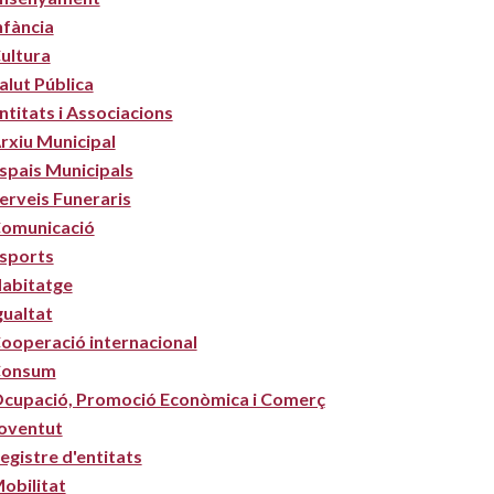
nfància
ultura
alut Pública
ntitats i Associacions
rxiu Municipal
spais Municipals
erveis Funeraris
omunicació
sports
abitatge
gualtat
ooperació internacional
onsum
cupació, Promoció Econòmica i Comerç
oventut
egistre d'entitats
obilitat