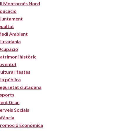
II Montornès Nord
ducació
juntament
gualtat
edi Ambient
iutadania
cupació
atrimoni històric
oventut
ultura i festes
ia pública
eguretat ciutadana
sports
ent Gran
erveis Socials
nfància
romoció Econòmica