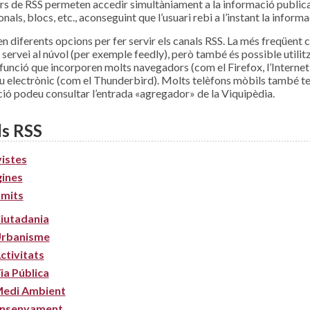
ors de RSS permeten accedir simultàniament a la informació publicad
onals, blocs, etc., aconseguint que l’usuari rebi a l’instant la informa
en diferents opcions per fer servir els canals RSS. La més freqüent c
 servei al núvol (per exemple feedly), però també és possible utilitz
a funció que incorporen molts navegadors (com el Firefox, l’Internet 
u electrònic (com el Thunderbird). Molts telèfons mòbils també t
ió podeu consultar l’entrada «agregador» de la Viquipèdia.
ls RSS
istes
ines
mits
iutadania
rbanisme
ctivitats
ia Pública
edi Ambient
nsenyament