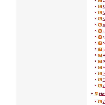
C
S
M
S
V
E
C
M
I
A
P
H
I
E
C
Not
G