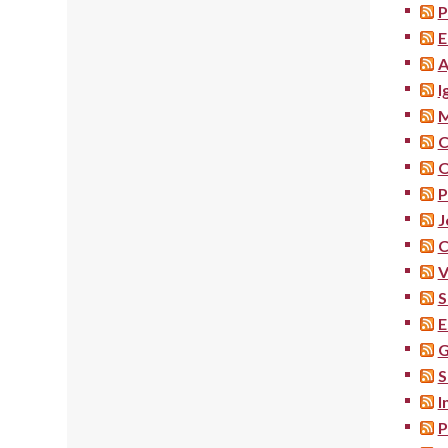
P
E
A
I
M
C
O
P
J
C
V
S
E
G
S
I
P