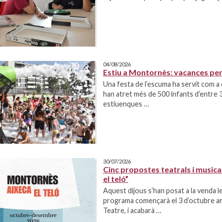
04/08/2026
Estiu a Montornès: vacances per 
Una festa de l’escuma ha servit com a
han atret més de 500 infants d’entre 
estiuenques …
30/07/2026
Cinc propostes teatrals i music
el teló”
Aquest dijous s’han posat a la venda l
programa començarà el 3 d’octubre am
Teatre, i acabarà …