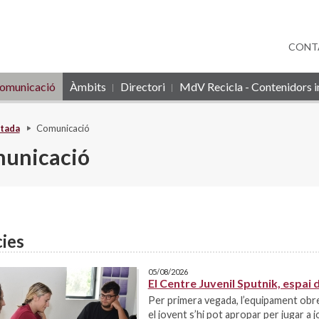
CONT
omunicació
Àmbits
Directori
MdV Recicla - Contenidors in
tada
Comunicació
unicació
ies
05/08/2026
El Centre Juvenil Sputnik, espai 
Per primera vegada, l’equipament obre 
el jovent s’hi pot apropar per jugar a j