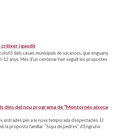
créixer i gaudir
 colofó dels casals municipals de vacances, que enguany
3 i 12 anys. Més d’un centenar han seguit les propostes
als dins del nou programa de “Montornès aixeca
es entrades per a la nova temporada d’espectacles. El
b la proposta familiar “Sopa de pedres”, d’Engruna