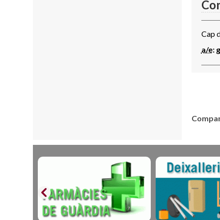
Con
Cap d
a/e
:
Compart