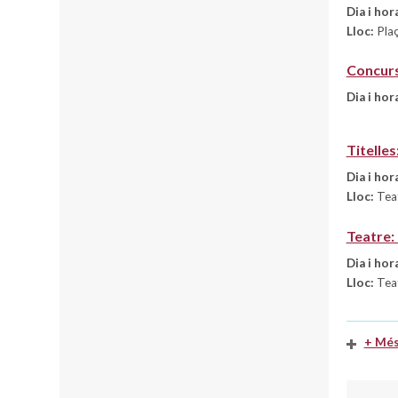
Dia i hor
Lloc:
Plaç
Concurs
Dia i hor
Titelle
Dia i hor
Lloc:
Teat
Teatre: 
Dia i hor
Lloc:
Teat
+ Més