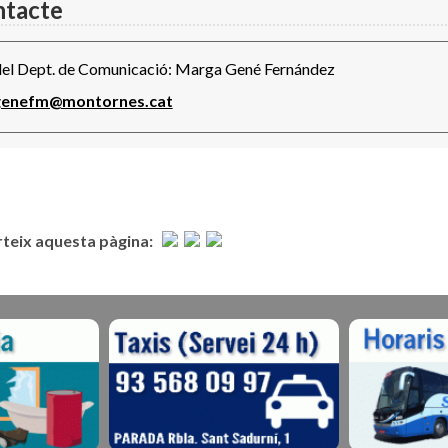
tacte
el Dept. de Comunicació: Marga Gené Fernández
genefm@montornes.cat
eix aquesta pàgina: