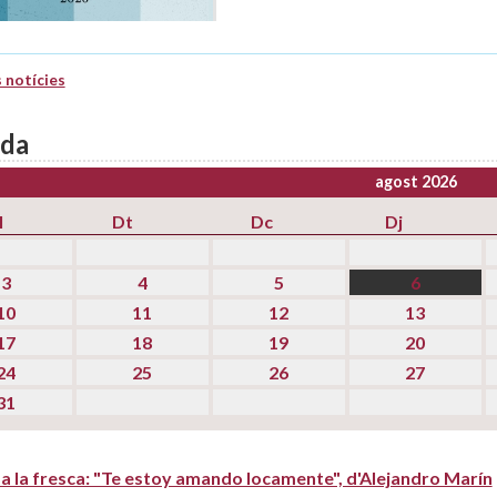
 notícies
da
agost 2026
l
Dt
Dc
Dj
3
4
5
6
10
11
12
13
17
18
19
20
24
25
26
27
31
a la fresca: "Te estoy amando locamente", d'Alejandro Marín