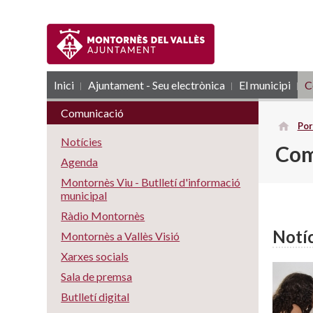
Inici
Ajuntament - Seu electrònica
RSS
El municipi
C
Comunicació
Por
Notícies
Com
Agenda
Montornès Viu - Butlletí d'informació
municipal
Ràdio Montornès
Notíc
Montornès a Vallès Visió
Xarxes socials
Sala de premsa
Butlletí digital