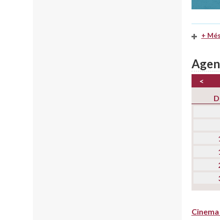
+ Més
Agen
<
D
Cinema 