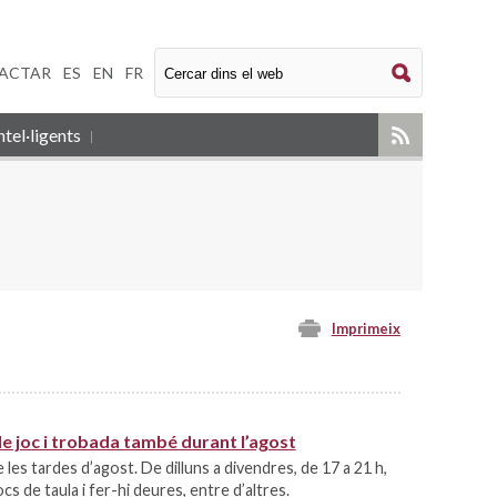
ACTAR
|
ES
|
EN
|
FR
tel·ligents
Imprimeix
RSS
de joc i trobada també durant l’agost
les tardes d’agost. De dilluns a divendres, de 17 a 21 h,
ocs de taula i fer-hi deures, entre d’altres.