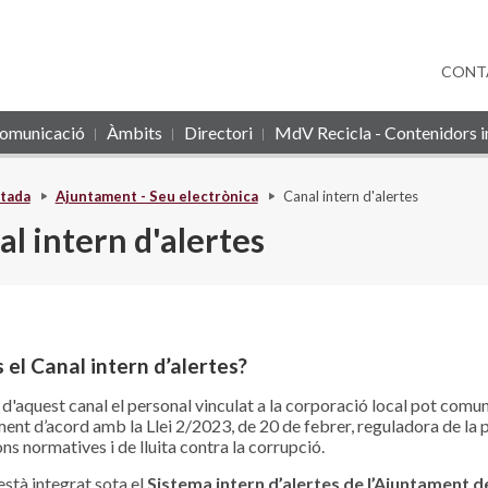
CONT
omunicació
Àmbits
Directori
MdV Recicla - Contenidors in
tada
Ajuntament - Seu electrònica
Canal intern d'alertes
l intern d'alertes
 el Canal intern d’alertes?
 d'aquest canal el personal vinculat a la corporació local pot comun
ment d’acord amb la Llei 2/2023, de 20 de febrer, reguladora de la
ns normatives i de lluita contra la corrupció.
està integrat sota el
Sistema intern d’alertes de l’Ajuntament d