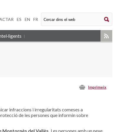
ACTAR
|
ES
|
EN
|
FR
tel·ligents
Imprimeix
icar infraccions i irregularitats comeses a
 protecció de les persones que informin sobre
e Montornès del Vallès.
Les persones amb un nexe