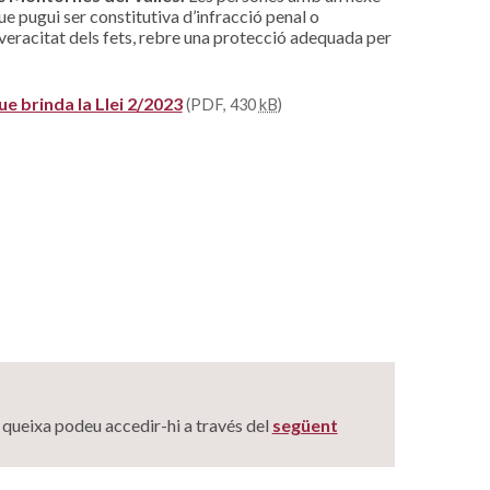
e pugui ser constitutiva d’infracció penal o
veracitat dels fets, rebre una protecció adequada per
e brinda la Llei 2/2023
(PDF, 430
kB
)
)
a queixa podeu accedir-hi a través del
següent