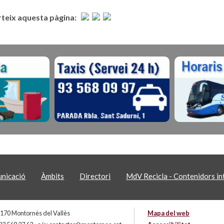
eix aquesta pàgina:
nicació
Àmbits
Directori
MdV Recicla - Contenidors int
 08170 Montornès del Vallès
Mapa del web