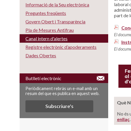
laboral 
Informació de la Seu electrònica
administ
Preguntes freqüents
part de 
Govern Obert i Transparència
Cond
Pla de Mesures Antifrau
El docume
Canal intern d'alertes
Inst
Registre electrònic d’apoderaments
El docume
Dades Obertes
Butlletí electrònic
Periòdicament rebràs un e-mail amb un
resum del que es publica en aquest web.
Què NO
Subscriure's
No és u
enllaç
.