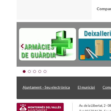
Compart
Ajuntament - Seu electrònica
El municipi
Comu
Av. de la Llibertat, 2 -