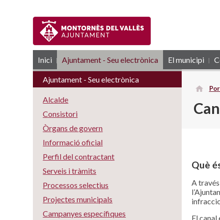
Inici
Ajuntament - Seu electrònica
RSS
El municipi
C
Ajuntament - Seu electrònica
Por
Alcalde
Cana
Consistori
Òrgans de govern
Informació oficial
Perfil del contractant
Què és
Serveis i tràmits
A través
Processos selectius
l’Ajunta
Projectes municipals
infraccio
Campanyes específiques
El canal 