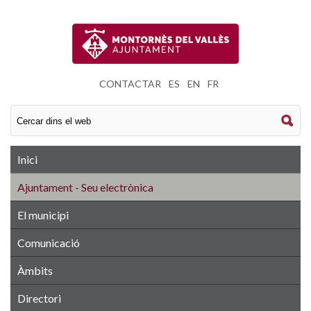
CONTACTAR
|
ES
|
EN
|
FR
Inici
Ajuntament - Seu electrònica
El municipi
Comunicació
Àmbits
Directori