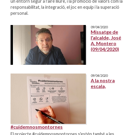
un entorn segur a l'aire lliure, i la promoció de valors com la
responsabilitat, la integració, el joc en equip i la superació
personal.
09/04/2020
Missatge de
l'alcalde, José
A. Montero
(09/04/2020)
09/04/2020
A la nostra
escala,
#cuidemnosmontornes
El projecte #cuidemnosmontornes s'estén també a les