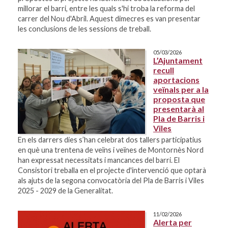
millorar el barri, entre les quals s'hi troba la reforma del
carrer del Nou d'Abril. Aquest dimecres es van presentar
les conclusions de les sessions de treball.
05/03/2026
L’Ajuntament
recull
aportacions
veïnals per a la
proposta que
presentarà al
Pla de Barris i
Viles
En els darrers dies s’han celebrat dos tallers participatius
en què una trentena de veïns i veïnes de Montornès Nord
han expressat necessitats i mancances del barri. El
Consistori treballa en el projecte d'intervenció que optarà
als ajuts de la segona convocatòria del Pla de Barris i Viles
2025 - 2029 de la Generalitat.
11/02/2026
Alerta per