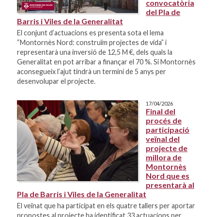
convocatòria
del Pla de
Barris i Viles de la Generalitat
El conjunt d’actuacions es presenta sota el lema
“Montornès Nord: construïm projectes de vida” i
representarà una inversió de 12,5 M €, dels quals la
Generalitat en pot arribar a finançar el 70 %. Si Montornès
aconsegueix l’ajut tindrà un termini de 5 anys per
desenvolupar el projecte.
17/04/2026
Final del
procés de
participació
veïnal del
projecte de
millora de
Montornès
Nord que es
presentarà al
Pla de Barris i Viles de la Generalitat
El veïnat que ha participat en els quatre tallers per aportar
propostes al projecte ha identificat 33 actuacions per