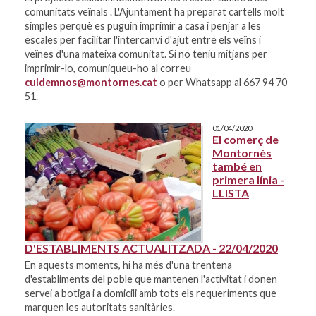
comunitats veïnals . L'Ajuntament ha preparat cartells molt
simples perquè es puguin imprimir a casa i penjar a les
escales per facilitar l'intercanvi d'ajut entre els veïns i
veïnes d'una mateixa comunitat. Si no teniu mitjans per
imprimir-lo, comuniqueu-ho al correu
cuidemnos@montornes.cat
o per Whatsapp al 667 94 70
51.
01/04/2020
El comerç de
Montornès
també en
primera línia -
LLISTA
D'ESTABLIMENTS ACTUALITZADA - 22/04/2020
En aquests moments, hi ha més d'una trentena
d'establiments del poble que mantenen l'activitat i donen
servei a botiga i a domicili amb tots els requeriments que
marquen les autoritats sanitàries.