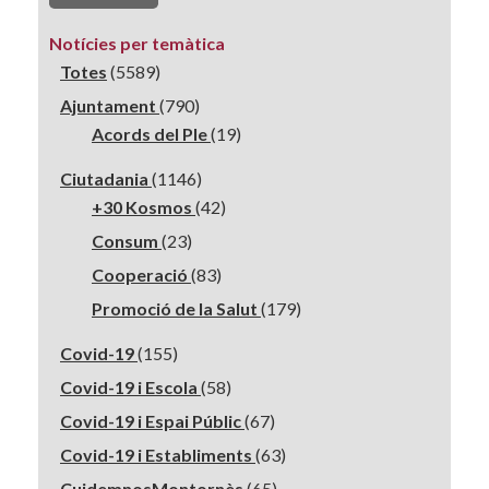
Notícies per temàtica
Totes
(5589)
Ajuntament
(790)
Acords del Ple
(19)
Ciutadania
(1146)
+30 Kosmos
(42)
Consum
(23)
Cooperació
(83)
Promoció de la Salut
(179)
Covid-19
(155)
Covid-19 i Escola
(58)
Covid-19 i Espai Públic
(67)
Covid-19 i Establiments
(63)
CuidemnosMontornès
(65)