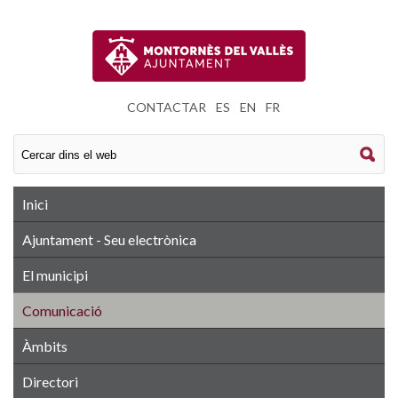
CONTACTAR
|
ES
|
EN
|
FR
Inici
Ajuntament - Seu electrònica
El municipi
Comunicació
Àmbits
Directori