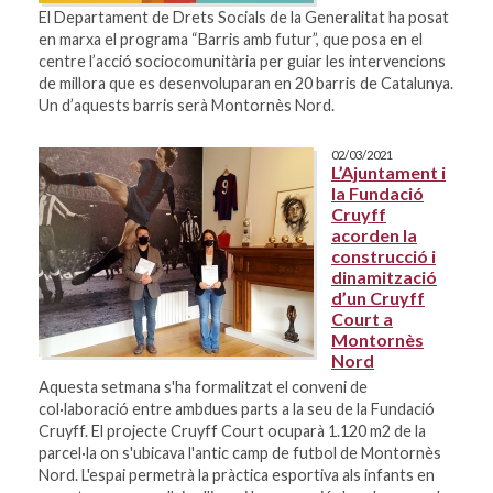
El Departament de Drets Socials de la Generalitat ha posat
en marxa el programa “Barris amb futur”, que posa en el
centre l’acció sociocomunitària per guiar les intervencions
de millora que es desenvoluparan en 20 barris de Catalunya.
Un d’aquests barris serà Montornès Nord.
02/03/2021
L’Ajuntament i
la Fundació
Cruyff
acorden la
construcció i
dinamització
d’un Cruyff
Court a
Montornès
Nord
Aquesta setmana s'ha formalitzat el conveni de
col·laboració entre ambdues parts a la seu de la Fundació
Cruyff. El projecte Cruyff Court ocuparà 1.120 m2 de la
parcel·la on s'ubicava l'antic camp de futbol de Montornès
Nord. L'espai permetrà la pràctica esportiva als infants en