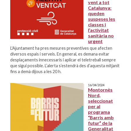
vent a tot
Catalunya:
queden
suspeses les
classes i
l’activitat
sanitària no
urgent
L'Ajuntament ha pres mesures preventives que afecten
diversos espais i serveis. En general, es demana evitar
desplaçaments innecessaris i aplicar el teletreball sempre
que sigui possible. L’alerta s’estendrà des d’aquesta mitjanit
fins a demà dijous a les 20 h.
16/04/2024
Montornès
Nord,
seleccionat
per al
programa
“Barris amb
futur” de la
Generalitat