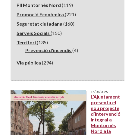
PII Montornès Nord
(119)
Promoció Econòmica
(221)
Seguretat ciutadana
(168)
Serveis Socials
(150)
Territori
(135)
Prevenció d'incendis
(4)
Via pública
(294)
16/07/2026
L’Ajuntament
presenta el
nou projecte
d’intervenció
integral a
Montornès
Nord a la