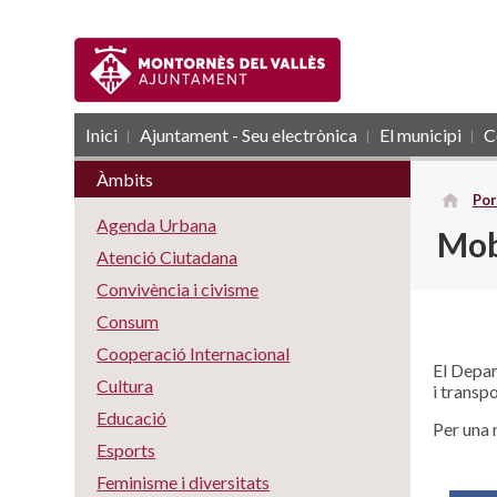
Inici
Ajuntament - Seu electrònica
RSS
El municipi
C
Àmbits
Por
Agenda Urbana
Mob
Atenció Ciutadana
Convivència i civisme
Consum
Cooperació Internacional
El Depar
Cultura
i transpo
Educació
Per una 
Esports
Feminisme i diversitats