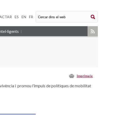
ACTAR
|
ES
|
EN
|
FR
tel·ligents
Imprimeix
ivència i promou l’impuls de polítiques de mobilitat