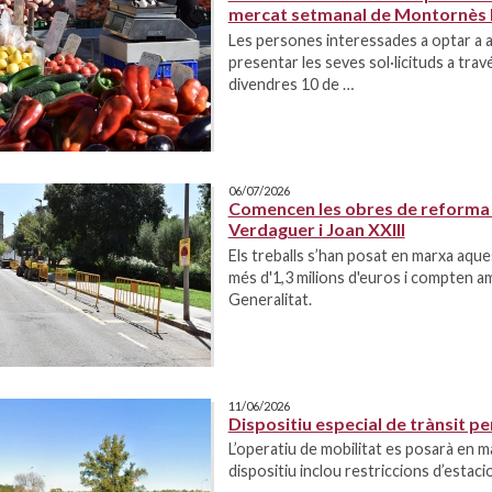
mercat setmanal de Montornès
Les persones interessades a optar a a
presentar les seves sol·licituds a tra
divendres 10 de …
06/07/2026
Comencen les obres de reforma de
Verdaguer i Joan XXIII
Els treballs s’han posat en marxa aqu
més d'1,3 milions d'euros i compten am
Generalitat.
11/06/2026
Dispositiu especial de trànsit p
L’operatiu de mobilitat es posarà en m
dispositiu inclou restriccions d’estaci