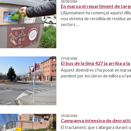
02/03/2026
En marxa el repartiment de targe
L’Ajuntament ha començat aquest dillun
nou sistema de recollida de residus am
sectors …
27/02/2026
El bus de la línia 427 ja arriba a
Aquest divendres s’ha posat en marxa
pendent per les obres de millora a l’
25/02/2026
Campanya intensiva de desrati
El tractament, que s’allargarà durant 