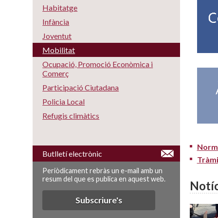
Habitatge
Infància
Joventut
Mobilitat
Ocupació, Promoció Econòmica i
Comerç
Participació Ciutadana
Policia Local
Refugis climàtics
Norma
Butlletí electrònic
Tràmi
Periòdicament rebràs un e-mail amb un
resum del que es publica en aquest web.
Notíc
Subscriure's