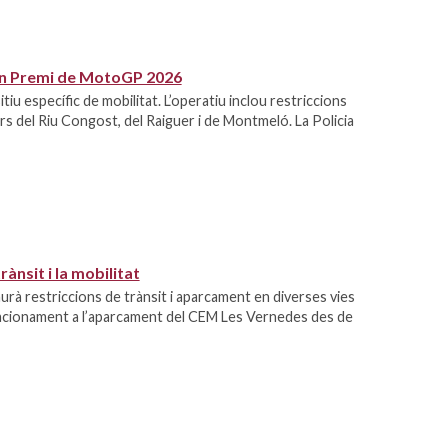
ran Premi de MotoGP 2026
tiu específic de mobilitat. L’operatiu inclou restriccions
ers del Riu Congost, del Raiguer i de Montmeló. La Policia
ànsit i la mobilitat
aurà restriccions de trànsit i aparcament en diverses vies
stacionament a l’aparcament del CEM Les Vernedes des de