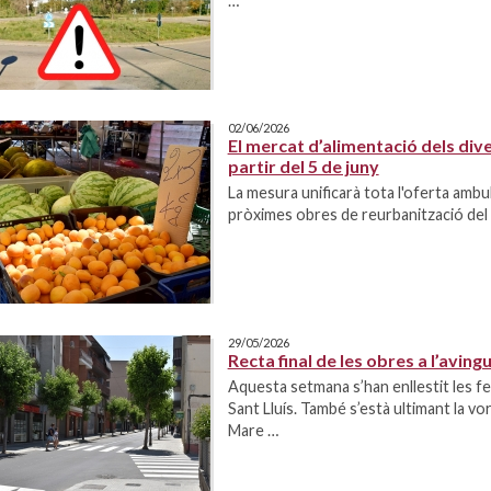
…
02/06/2026
El mercat d’alimentació dels dive
partir del 5 de juny
La mesura unificarà tota l'oferta ambul
pròximes obres de reurbanització del
29/05/2026
Recta final de les obres a l’avi
Aquesta setmana s’han enllestit les fein
Sant Lluís. També s’està ultimant la vo
Mare …