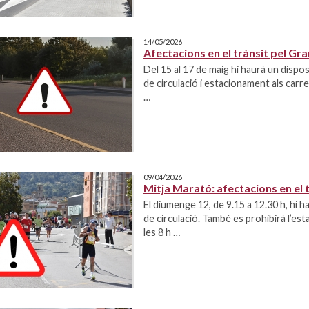
14/05/2026
Afectacions en el trànsit pel G
Del 15 al 17 de maig hi haurà un disposi
de circulació i estacionament als carr
…
09/04/2026
Mitja Marató: afectacions en el tr
El diumenge 12, de 9.15 a 12.30 h, hi h
de circulació. També es prohibirà l’e
les 8 h …