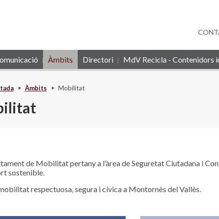
CONT
omunicació
Àmbits
Directori
MdV Recicla - Contenidors in
tada
Àmbits
Mobilitat
ilitat
tament de Mobilitat pertany a l’àrea de Seguretat Ciutadana i Conv
rt sostenible.
mobilitat respectuosa, segura i cívica a Montornès del Vallès.