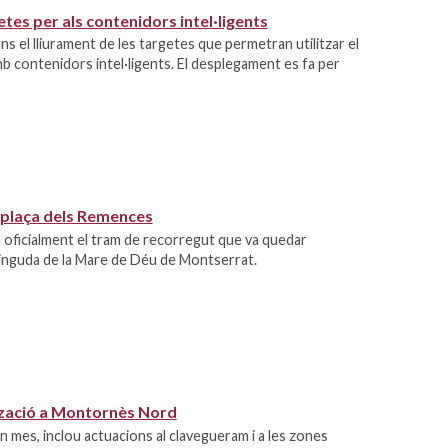
tes per als contenidors intel·ligents
s el lliurament de les targetes que permetran utilitzar el
b contenidors intel·ligents. El desplegament es fa per
 la plaça dels Remences
 oficialment el tram de recorregut que va quedar
avinguda de la Mare de Déu de Montserrat.
tzació a Montornès Nord
un mes, inclou actuacions al clavegueram i a les zones