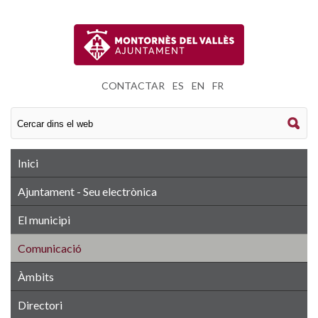
CONTACTAR
|
ES
|
EN
|
FR
Inici
Ajuntament - Seu electrònica
El municipi
Comunicació
Àmbits
Directori