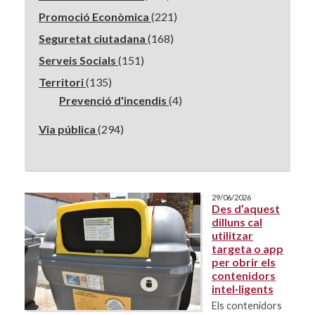
Promoció Econòmica
(221)
Seguretat ciutadana
(168)
Serveis Socials
(151)
Territori
(135)
Prevenció d'incendis
(4)
Via pública
(294)
29/06/2026
Des d’aquest
dilluns cal
utilitzar
targeta o app
per obrir els
contenidors
intel·ligents
Els contenidors