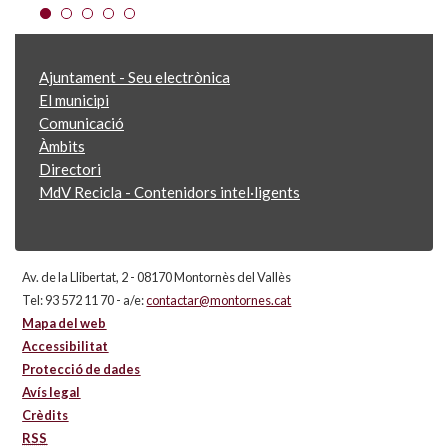
Ajuntament - Seu electrònica
El municipi
Comunicació
Àmbits
Directori
MdV Recicla - Contenidors intel·ligents
Av. de la Llibertat, 2 - 08170 Montornès del Vallès
Tel: 93 572 11 70 - a/e:
contactar@montornes.cat
Mapa del web
Accessibilitat
Protecció de dades
Avís legal
Crèdits
RSS