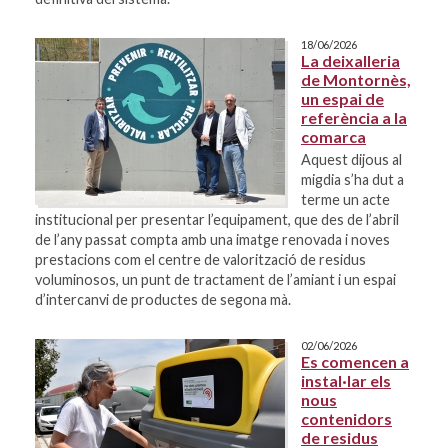
18/06/2026
La deixalleria
de Montornès,
un espai de
referència a la
comarca
Aquest dijous al
migdia s’ha dut a
terme un acte
institucional per presentar l’equipament, que des de l’abril
de l’any passat compta amb una imatge renovada i noves
prestacions com el centre de valorització de residus
voluminosos, un punt de tractament de l’amiant i un espai
d’intercanvi de productes de segona mà.
02/06/2026
Es comencen a
instal·lar els
nous
contenidors
de residus