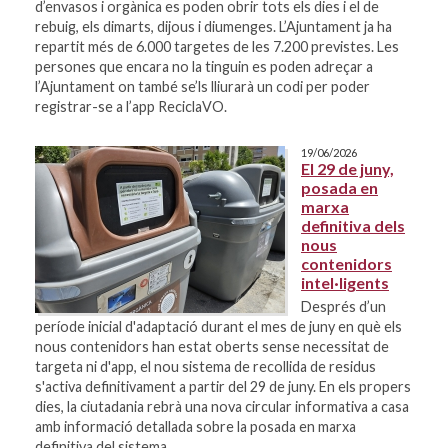
d’envasos i orgànica es poden obrir tots els dies i el de
rebuig, els dimarts, dijous i diumenges. L’Ajuntament ja ha
repartit més de 6.000 targetes de les 7.200 previstes. Les
persones que encara no la tinguin es poden adreçar a
l’Ajuntament on també se’ls lliurarà un codi per poder
registrar-se a l’app ReciclaVO.
19/06/2026
El 29 de juny,
posada en
marxa
definitiva dels
nous
contenidors
intel·ligents
Després d’un
període inicial d'adaptació durant el mes de juny en què els
nous contenidors han estat oberts sense necessitat de
targeta ni d'app, el nou sistema de recollida de residus
s'activa definitivament a partir del 29 de juny. En els propers
dies, la ciutadania rebrà una nova circular informativa a casa
amb informació detallada sobre la posada en marxa
definitiva del sistema.