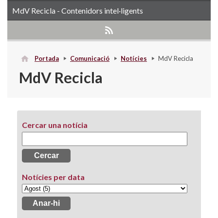
MdV Recicla - Contenidors intel·ligents
Portada
Comunicació
Notícies
MdV Recicla
MdV Recicla
Cercar una notícia
Notícies per data