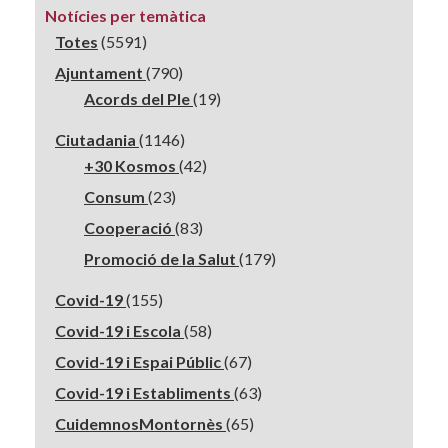
Notícies per temàtica
Totes
(5591)
Ajuntament
(790)
Acords del Ple
(19)
Ciutadania
(1146)
+30 Kosmos
(42)
Consum
(23)
Cooperació
(83)
Promoció de la Salut
(179)
Covid-19
(155)
Covid-19 i Escola
(58)
Covid-19 i Espai Públic
(67)
Covid-19 i Establiments
(63)
CuidemnosMontornès
(65)