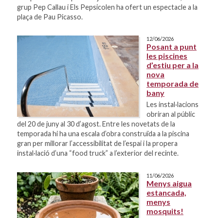
grup Pep Callau i Els Pepsicolen ha ofert un espectacle a la
plaça de Pau Picasso.
12/06/2026
Posant a punt
les piscines
d’estiu per a la
nova
temporada de
bany
Les instal·lacions
obriran al públic
del 20 de juny al 30 d’agost. Entre les novetats de la
temporada hi ha una escala d’obra construïda a la piscina
gran per millorar l’accessibilitat de l’espai i la propera
instal·lació d’una “food truck” a l’exterior del recinte.
11/06/2026
Menys aigua
estancada,
menys
mosquits!