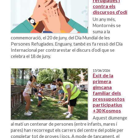
refugiades i
contra els
discursos d’odi
Un any més,
Montornès se
suma a la
commemoració, el 20 de juny, del Dia Mundial de les
Persones Refugiades. Enguany, també es fa ressò del Dia
Internacional per contrarestar el discurs d’odi que se
celebra el 18 de juny.
15/06/2026
Èxit de la
primera
gimcana
familiar dels
pressupostos
participatius
+30 Kosmos
Aquest diumenge
al matí un centenar de persones (entre infants, mares i
pares) han recorregut els carrers del centre del poble per
completar tot de proves i jocs. A mode de tancament, el