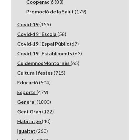
Cooperació
(83)
Promoció de la Salut
(179)
Covid-19
(155)
Covid-19 i Escola
(58)
Covid-19 i Espai Públic
(67)
Covid-19 i Establiments
(63)
CuidemnosMontornès
(65)
Cultura i festes
(715)
Educació
(504)
Esports
(479)
General
(1800)
Gent Gran
(122)
Habitatge
(40)
Igualtat
(260)