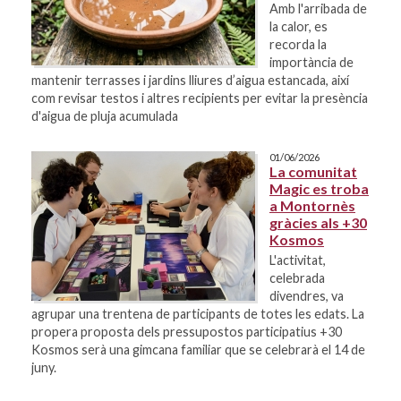
Amb l'arribada de
la calor, es
recorda la
importància de
mantenir terrasses i jardins lliures d’aigua estancada, així
com revisar testos i altres recipients per evitar la presència
d'aigua de pluja acumulada
01/06/2026
La comunitat
Magic es troba
a Montornès
gràcies als +30
Kosmos
L'activitat,
celebrada
divendres, va
agrupar una trentena de participants de totes les edats. La
propera proposta dels pressupostos participatius +30
Kosmos serà una gimcana familiar que se celebrarà el 14 de
juny.