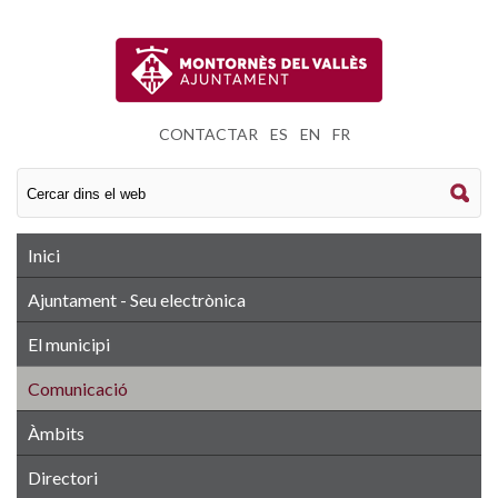
CONTACTAR
|
ES
|
EN
|
FR
Inici
Ajuntament - Seu electrònica
El municipi
Comunicació
Àmbits
Directori