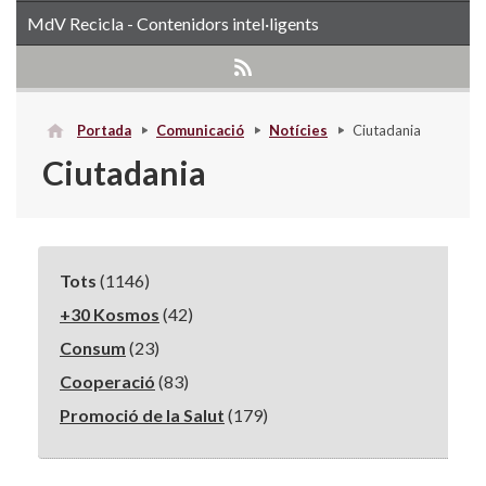
MdV Recicla - Contenidors intel·ligents
Portada
Comunicació
Notícies
Ciutadania
Ciutadania
Tots
(1146)
+30 Kosmos
(42)
Consum
(23)
Cooperació
(83)
Promoció de la Salut
(179)