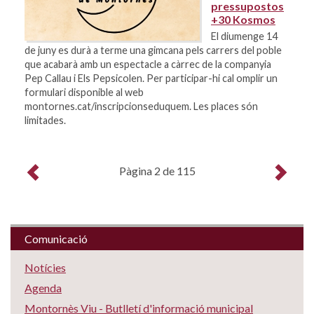
pressupostos
+30 Kosmos
El diumenge 14
de juny es durà a terme una gimcana pels carrers del poble
que acabarà amb un espectacle a càrrec de la companyia
Pep Callau i Els Pepsicolen. Per participar-hi cal omplir un
formulari disponible al web
montornes.cat/inscripcionseduquem. Les places són
limitades.
Pàgina 2 de 115
Comunicació
Notícies
Agenda
Montornès Viu - Butlletí d'informació municipal