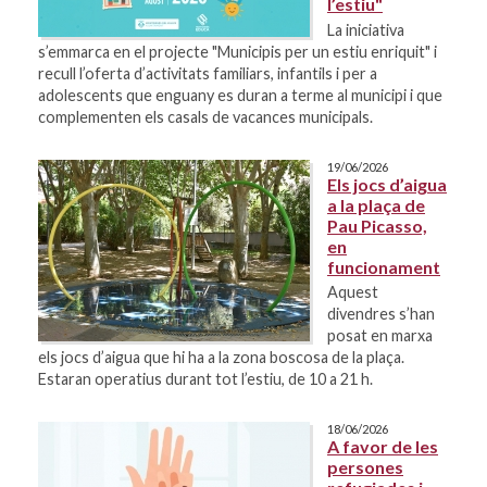
l’estiu"
La iniciativa
s’emmarca en el projecte "Municipis per un estiu enriquit" i
recull l’oferta d’activitats familiars, infantils i per a
adolescents que enguany es duran a terme al municipi i que
complementen els casals de vacances municipals.
19/06/2026
Els jocs d’aigua
a la plaça de
Pau Picasso,
en
funcionament
Aquest
divendres s’han
posat en marxa
els jocs d’aigua que hi ha a la zona boscosa de la plaça.
Estaran operatius durant tot l’estiu, de 10 a 21 h.
18/06/2026
A favor de les
persones