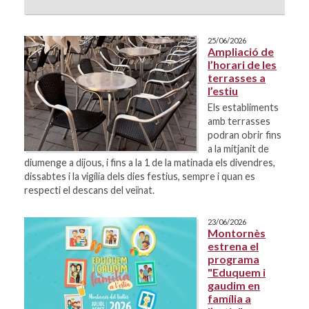
25/06/2026
Ampliació de
l’horari de les
terrasses a
l’estiu
Els establiments
amb terrasses
podran obrir fins
a la mitjanit de
diumenge a dijous, i fins a la 1 de la matinada els divendres,
dissabtes i la vigília dels dies festius, sempre i quan es
respecti el descans del veïnat.
23/06/2026
Montornès
estrena el
programa
"Eduquem i
gaudim en
família a