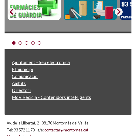
Ajuntament - Seu electrònica
El municipi
Comunicació
Àmbits
Directori
MdV Recicla - Contenidors intel·ligents
Av. de la Llibertat, 2 - 08170 Montornès del Vallès
Tel: 93 572 11 70 - a/e:
contactar@montornes.cat