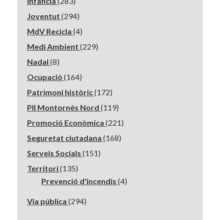
Infància
(283)
Joventut
(294)
MdV Recicla
(4)
Medi Ambient
(229)
Nadal
(8)
Ocupació
(164)
Patrimoni històric
(172)
PII Montornès Nord
(119)
Promoció Econòmica
(221)
Seguretat ciutadana
(168)
Serveis Socials
(151)
Territori
(135)
Prevenció d'incendis
(4)
Via pública
(294)