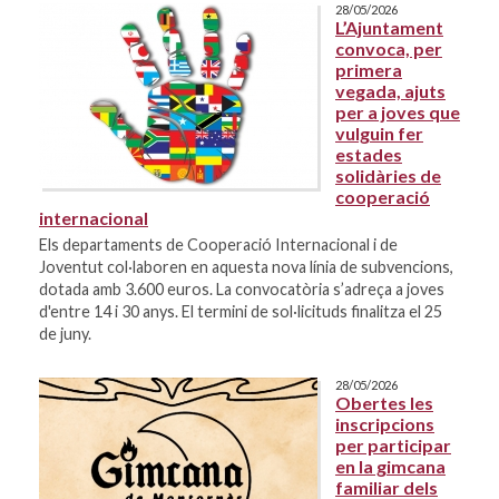
28/05/2026
L’Ajuntament
convoca, per
primera
vegada, ajuts
per a joves que
vulguin fer
estades
solidàries de
cooperació
internacional
Els departaments de Cooperació Internacional i de
Joventut col·laboren en aquesta nova línia de subvencions,
dotada amb 3.600 euros. La convocatòria s’adreça a joves
d'entre 14 i 30 anys. El termini de sol·licituds finalitza el 25
de juny.
28/05/2026
Obertes les
inscripcions
per participar
en la gimcana
familiar dels