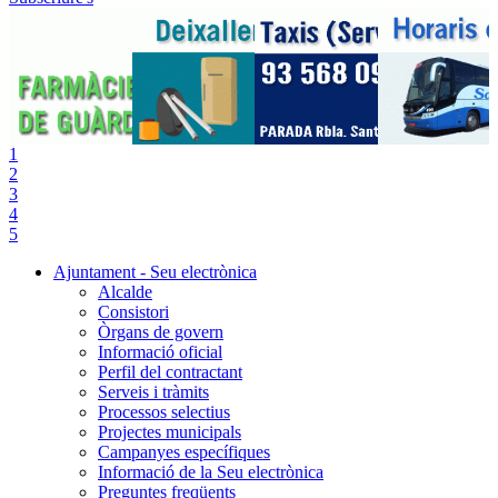
1
2
3
4
5
Ajuntament - Seu electrònica
Alcalde
Consistori
Òrgans de govern
Informació oficial
Perfil del contractant
Serveis i tràmits
Processos selectius
Projectes municipals
Campanyes específiques
Informació de la Seu electrònica
Preguntes freqüents