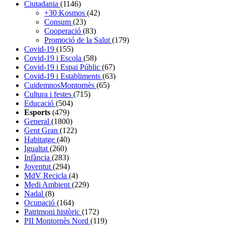
Ciutadania
(1146)
+30 Kosmos
(42)
Consum
(23)
Cooperació
(83)
Promoció de la Salut
(179)
Covid-19
(155)
Covid-19 i Escola
(58)
Covid-19 i Espai Públic
(67)
Covid-19 i Establiments
(63)
CuidemnosMontornès
(65)
Cultura i festes
(715)
Educació
(504)
Esports
(479)
General
(1800)
Gent Gran
(122)
Habitatge
(40)
Igualtat
(260)
Infància
(283)
Joventut
(294)
MdV Recicla
(4)
Medi Ambient
(229)
Nadal
(8)
Ocupació
(164)
Patrimoni històric
(172)
PII Montornès Nord
(119)