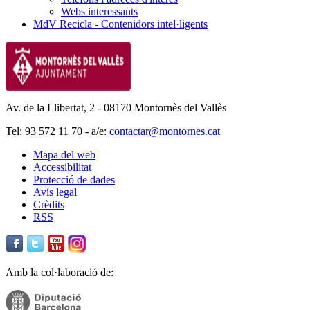
Webs interessants
MdV Recicla - Contenidors intel·ligents
Av. de la Llibertat, 2 - 08170 Montornès del Vallès
Tel: 93 572 11 70 - a/e:
contactar@montornes.cat
Mapa del web
Accessibilitat
Protecció de dades
Avís legal
Crèdits
RSS
Amb la col·laboració de: