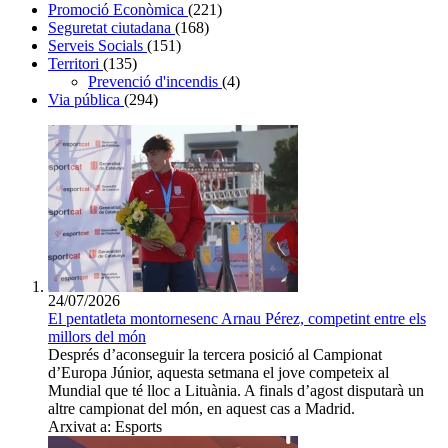
Promoció Econòmica
(221)
Seguretat ciutadana
(168)
Serveis Socials
(151)
Territori
(135)
Prevenció d'incendis
(4)
Via pública
(294)
24/07/2026
El pentatleta montornesenc Arnau Pérez, competint entre els
millors del món
Després d’aconseguir la tercera posició al Campionat
d’Europa Júnior, aquesta setmana el jove competeix al
Mundial que té lloc a Lituània. A finals d’agost disputarà un
altre campionat del món, en aquest cas a Madrid.
Arxivat a: Esports