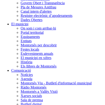
Govern Obert i Transparència
Pla de Mesures Antifrau
Canal intern d'alertes
Registre electrònic d’apoderaments
Dades Obertes
El municipi
On som i com arribar-hi
Portal territorial
Equipaments
Entitats
Montornès per descobrir
Festes locals
Esdeveniments anuals
El municipi en xifres
Història
Els llibres de Montornès
Comunicació
Notícies
Agenda
Montornès Viu - Butlletí d'informació municipal
Ràdio Montornès
Montornès a Vallès Visió
Xarxes socials
Sala de premsa
Butlletí digital