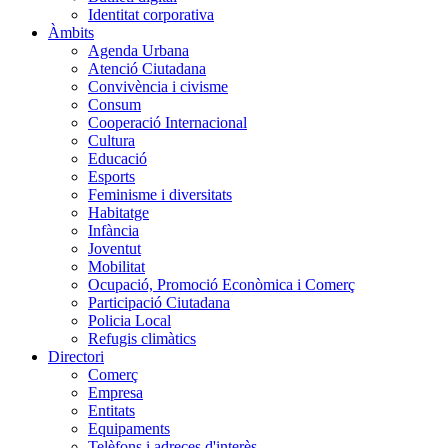
Identitat corporativa
Àmbits
Agenda Urbana
Atenció Ciutadana
Convivència i civisme
Consum
Cooperació Internacional
Cultura
Educació
Esports
Feminisme i diversitats
Habitatge
Infància
Joventut
Mobilitat
Ocupació, Promoció Econòmica i Comerç
Participació Ciutadana
Policia Local
Refugis climàtics
Directori
Comerç
Empresa
Entitats
Equipaments
Telèfons i adreces d'interès