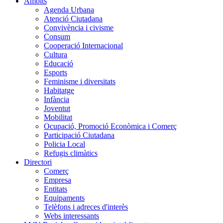
Àmbits
Agenda Urbana
Atenció Ciutadana
Convivència i civisme
Consum
Cooperació Internacional
Cultura
Educació
Esports
Feminisme i diversitats
Habitatge
Infància
Joventut
Mobilitat
Ocupació, Promoció Econòmica i Comerç
Participació Ciutadana
Policia Local
Refugis climàtics
Directori
Comerç
Empresa
Entitats
Equipaments
Telèfons i adreces d'interès
Webs interessants