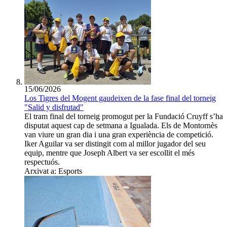
15/06/2026
Los Tigres del Mogent gaudeixen de la fase final del torneig
"Salid y disfrutad"
El tram final del torneig promogut per la Fundació Cruyff s’ha
disputat aquest cap de setmana a Igualada. Els de Montornès
van viure un gran dia i una gran experiència de competició.
Iker Aguilar va ser distingit com al millor jugador del seu
equip, mentre que Joseph Albert va ser escollit el més
respectuós.
Arxivat a: Esports