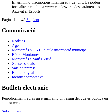
El termini d’inscripcions finalitza el 7 de juny. Es poden
formalitzar en línia a www.cemlesvernedes.cat/intensius
Arxivat a: Esports
Pàgina 1 de 48
Següent
Comunicació
Notícies
Agenda
Montornès Viu - Butlletí d'informació municipal
Ràdio Montornès
Montornès a Vallès Visió
Xarxes socials
Sala de premsa
Butlletí digital
Identitat corporativa
Butlletí electrònic
Periòdicament rebràs un e-mail amb un resum del que es publica en
aquest web.
Subscriure's