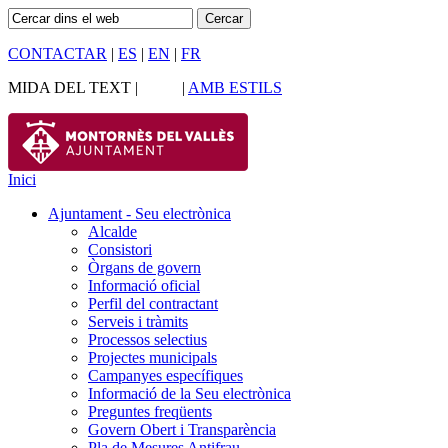
CONTACTAR
|
ES
|
EN
|
FR
MIDA DEL TEXT |
|
AMB ESTILS
Inici
Ajuntament - Seu electrònica
Alcalde
Consistori
Òrgans de govern
Informació oficial
Perfil del contractant
Serveis i tràmits
Processos selectius
Projectes municipals
Campanyes específiques
Informació de la Seu electrònica
Preguntes freqüents
Govern Obert i Transparència
Pla de Mesures Antifrau