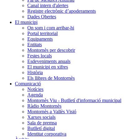
Canal intern d'alertes
Registre electrònic d’apoderaments
Dades Obertes
El municipi
On som i com arribar-hi
Portal territorial
Equipaments
Entitats
Montornès per descobrir
Festes locals
Esdeveniments anuals
El municipi en xifres
Història
Els llibres de Montornès
Comunicació
Notícies
Agenda
Montornès Viu - Butlletí d'informació municipal
Ràdio Montornès
Montornès a Vallès Visió
Xarxes socials
Sala de premsa
Butlletí digital
Identitat corporativa