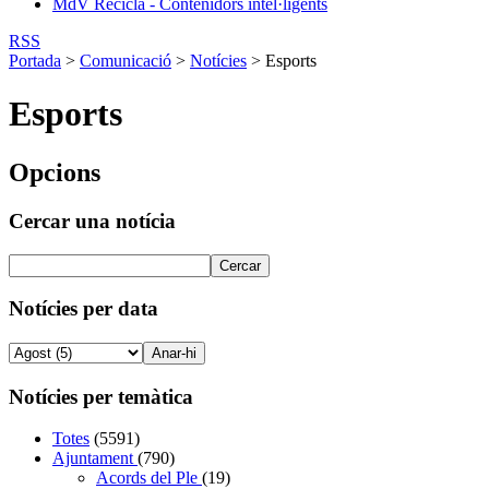
MdV Recicla - Contenidors intel·ligents
RSS
Portada
>
Comunicació
>
Notícies
>
Esports
Esports
Opcions
Cercar una notícia
Notícies per data
Notícies per temàtica
Totes
(5591)
Ajuntament
(790)
Acords del Ple
(19)