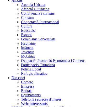
Àmbits
Agenda Urbana
Atenció Ciutadana
Convivència i civisme
Consum
Cooperació Internacional
Cultura
Educació
Esports
Feminisme i diversitats
Habitatge
Infància
Joventut
Mobilitat
Ocupació, Promoció Econòmica i Comerç
Participació Ciutadana
Policia Local
Refugis climàtics
Directori
Comerç
Empresa
Entitats
Equipaments
Telèfons i adreces d'interès
Webs interessants