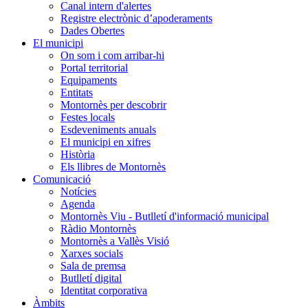
Canal intern d'alertes
Registre electrònic d’apoderaments
Dades Obertes
El municipi
On som i com arribar-hi
Portal territorial
Equipaments
Entitats
Montornès per descobrir
Festes locals
Esdeveniments anuals
El municipi en xifres
Història
Els llibres de Montornès
Comunicació
Notícies
Agenda
Montornès Viu - Butlletí d'informació municipal
Ràdio Montornès
Montornès a Vallès Visió
Xarxes socials
Sala de premsa
Butlletí digital
Identitat corporativa
Àmbits