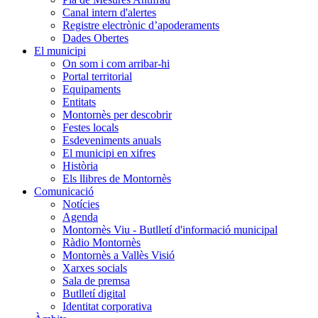
Canal intern d'alertes
Registre electrònic d’apoderaments
Dades Obertes
El municipi
On som i com arribar-hi
Portal territorial
Equipaments
Entitats
Montornès per descobrir
Festes locals
Esdeveniments anuals
El municipi en xifres
Història
Els llibres de Montornès
Comunicació
Notícies
Agenda
Montornès Viu - Butlletí d'informació municipal
Ràdio Montornès
Montornès a Vallès Visió
Xarxes socials
Sala de premsa
Butlletí digital
Identitat corporativa