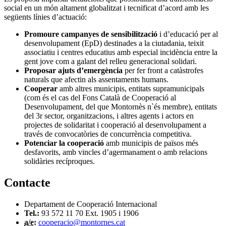
social en un món altament globalitzat i tecnificat d’acord amb les
següents línies d’actuació:
Promoure campanyes de sensibilització
i d’educació per al
desenvolupament (EpD) destinades a la ciutadania, teixit
associatiu i centres educatius amb especial incidència entre la
gent jove com a galant del relleu generacional solidari.
Proposar ajuts d’emergència
per fer front a catàstrofes
naturals que afectin als assentaments humans.
Cooperar
amb altres municipis, entitats supramunicipals
(com és el cas del Fons Català de Cooperació al
Desenvolupament, del que Montornès n`és membre), entitats
del 3r sector, organitzacions, i altres agents i actors en
projectes de solidaritat i cooperació al desenvolupament a
través de convocatòries de concurrència competitiva.
Potenciar la cooperació
amb municipis de països més
desfavorits, amb vincles d’agermanament o amb relacions
solidàries recíproques.
Contacte
Departament de Cooperació Internacional
Tel.:
93 572 11 70 Ext. 1905 i 1906
a/e
:
cooperacio@montornes.cat