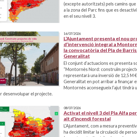
(excepte autoritzats) pels camins qu
a la zona del Parc fins que es desactivi
en el seu nivell 3.
16/07/2026
L’Ajuntament presenta el nou pr
d’intervenció integral a Montor
la convocatòria del Pla de Barris 
Generalitat
El conjunt d’actuacions es presenta so
“Montornès Nord: construïm projectes
representarà una inversió de 12,5 M €,
Generalitat en pot arribar a finançar el
Montornès aconsegueix l’ajut tindrà u
r desenvolupar el projecte.
08/07/2026
Activat el nivell 3 del Pla Alfa per
alt d'incendi forestal
L’Ajuntament, com a mesura preventiva
ha decidit limitar la circulació de perso