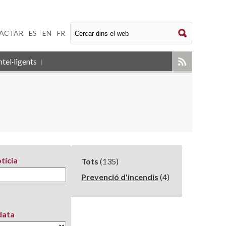
ACTAR
|
ES
|
EN
|
FR
tel·ligents
tícia
Tots
(135)
Prevenció d'incendis
(4)
data