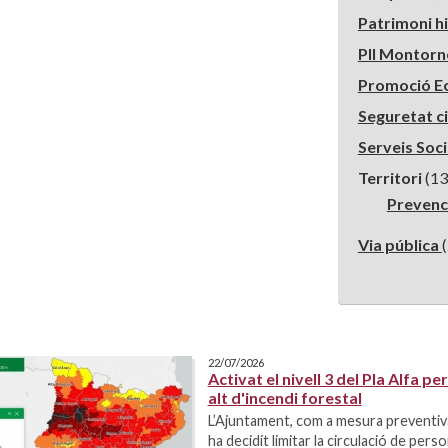
Patrimoni h
PII Montor
Promoció E
Seguretat c
Serveis Soc
Territori
(13
Prevenc
Via pública
22/07/2026
Activat el nivell 3 del Pla Alfa per
alt d'incendi forestal
L’Ajuntament, com a mesura preventiva
ha decidit limitar la circulació de perso