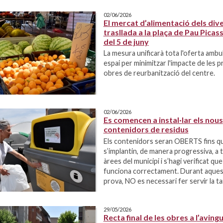
02/06/2026
El mercat d’alimentació dels div
trasllada a la plaça de Pau Picass
del 5 de juny
La mesura unificarà tota l'oferta ambu
espai per minimitzar l'impacte de les 
obres de reurbanització del centre.
02/06/2026
Es comencen a instal·lar els nous
contenidors de residus
Els contenidors seran OBERTS fins q
s’implantin, de manera progressiva, a 
àrees del municipi i s’hagi verificat qu
funciona correctament. Durant aques
prova, NO es necessari fer servir la tar
29/05/2026
Recta final de les obres a l’aving