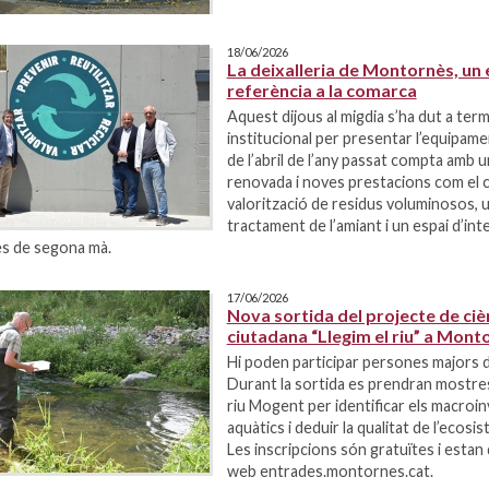
18/06/2026
La deixalleria de Montornès, un 
referència a la comarca
Aquest dijous al migdia s’ha dut a ter
institucional per presentar l’equipame
de l’abril de l’any passat compta amb 
renovada i noves prestacions com el 
valorització de residus voluminosos, 
tractament de l’amiant i un espai d’int
s de segona mà.
17/06/2026
Nova sortida del projecte de ciè
ciutadana “Llegim el riu” a Mont
Hi poden participar persones majors d
Durant la sortida es prendran mostres
riu Mogent per identificar els macroi
aquàtics i deduir la qualitat de l’ecosis
Les inscripcions són gratuïtes i estan 
web entrades.montornes.cat.