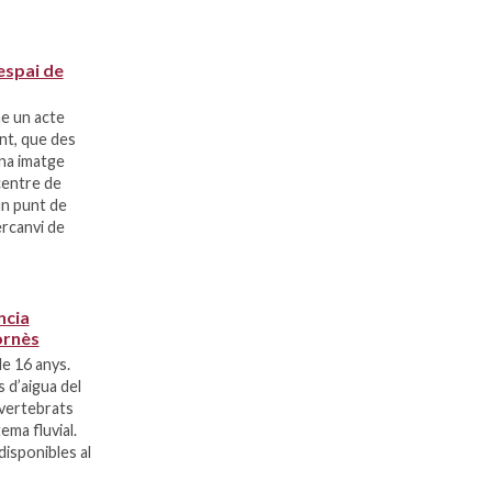
espai de
me un acte
nt, que des
una imatge
centre de
un punt de
ercanvi de
ncia
ornès
e 16 anys.
 d’aigua del
nvertebrats
tema fluvial.
disponibles al