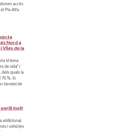
e donen accés
 el Pla Alfa
ojecte
nès Nord a
i Viles de la
ta el lema
 de vida” i
 dels quals la
 70 %. Si
n termini de
 perill molt
 addicional,
nes i vehicles