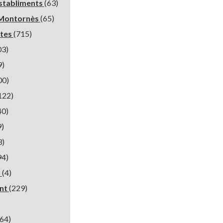
Establiments
(63)
Montornès
(65)
stes
(715)
03)
9)
00)
122)
40)
9)
3)
94)
a
(4)
nt
(229)
64)