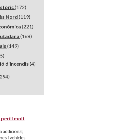
istòric
(172)
nès Nord
(119)
conòmica
(221)
iutadana
(168)
ials
(149)
5)
ió d'incendis
(4)
(294)
 perill molt
 addicional,
nes i vehicles