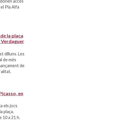
e donen accés
 el Pla Alfa
de la plaça
nt Verdaguer
t dilluns. Les
l de més
inançament de
alitat.
 Picasso, en
a els jocs
a plaça.
e 10 a 21 h.