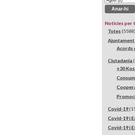
Notícies per 
Totes
(5588
Ajuntamen
Acords 
Ciutadania
+30 Ko
Consu
Cooper
Promoci
Covid-19
(1
Covid-19 i 
Covid-19 i E