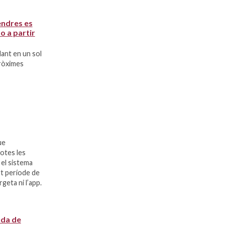
endres es
o a partir
lant en un sol
pròximes
ue
totes les
e el sistema
t període de
geta ni l’app.
uda de