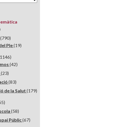
temàtica
)
t
(790)
del Ple
(19)
(1146)
smos
(42)
m
(23)
ació
(83)
ó de la Salut
(179)
55)
Escola
(58)
spai Públic
(67)