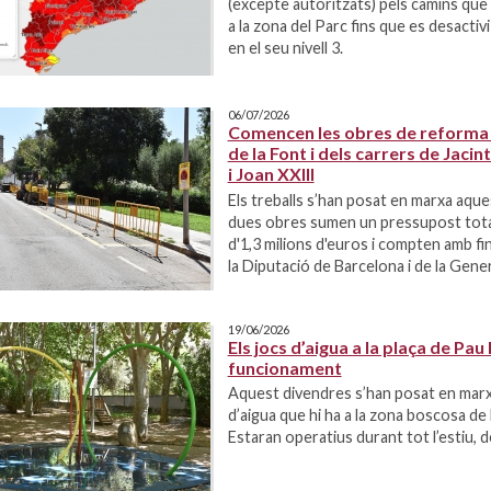
(excepte autoritzats) pels camins qu
a la zona del Parc fins que es desactivi
en el seu nivell 3.
06/07/2026
Comencen les obres de reforma 
de la Font i dels carrers de Jaci
i Joan XXIII
Els treballs s’han posat en marxa aques
dues obres sumen un pressupost tota
d'1,3 milions d'euros i compten amb f
la Diputació de Barcelona i de la Gener
19/06/2026
Els jocs d’aigua a la plaça de Pau
funcionament
Aquest divendres s’han posat en marx
d’aigua que hi ha a la zona boscosa de l
Estaran operatius durant tot l’estiu, d