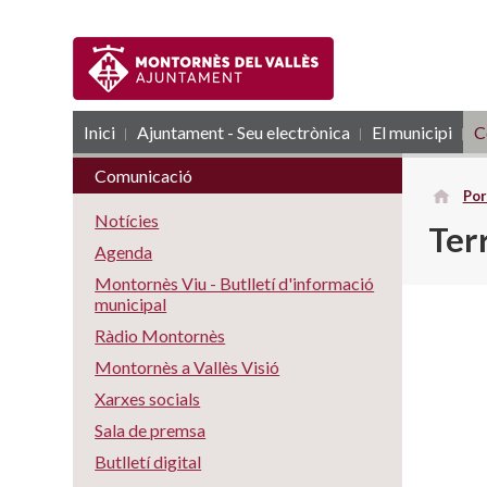
Inici
Ajuntament - Seu electrònica
RSS
El municipi
C
Comunicació
Por
Notícies
Terr
Agenda
Montornès Viu - Butlletí d'informació
municipal
Ràdio Montornès
Montornès a Vallès Visió
Xarxes socials
Sala de premsa
Butlletí digital