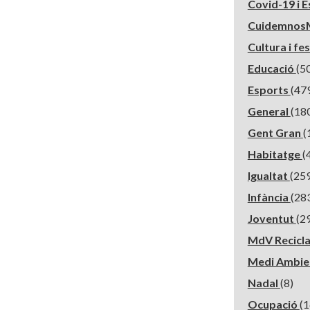
Covid-19 i 
Cuidemnos
Cultura i fe
Educació
(5
Esports
(47
General
(18
Gent Gran
(
Habitatge
(
Igualtat
(25
Infància
(28
Joventut
(2
MdV Recicl
Medi Ambie
Nadal
(8)
Ocupació
(1