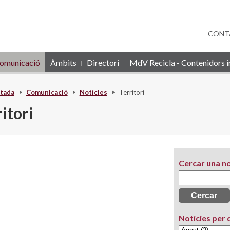
CONT
omunicació
Àmbits
Directori
MdV Recicla - Contenidors in
tada
Comunicació
Notícies
Territori
itori
Cercar una no
Notícies per 