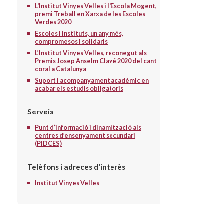
L'Institut Vinyes Velles i l'Escola Mogent,
premi Treball en Xarxa de les Escoles
Verdes 2020
Escoles i instituts, un any més,
compromesos i solidaris
L’Institut Vinyes Velles, reconegut als
Premis Josep Anselm Clavé 2020 del cant
coral a Catalunya
Suport i acompanyament acadèmic en
acabar els estudis obligatoris
Serveis
Punt d’informació i dinamització als
centres d’ensenyament secundari
(PIDCES)
Telèfons i adreces d'interès
Institut Vinyes Velles