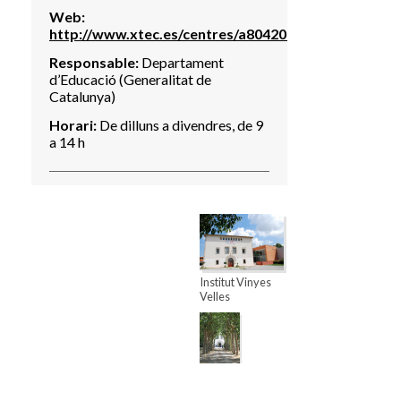
Web:
http://www.xtec.es/centres/a8042093/
Responsable:
Departament
d’Educació (Generalitat de
Catalunya)
Horari:
De dilluns a divendres, de 9
a 14 h
Institut Vinyes
Velles