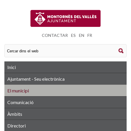
CONTACTAR
|
ES
|
EN
|
FR
Inici
Ajuntament - Seu electrònica
El municipi
Comunicació
Àmbits
Directori