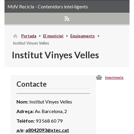
MdV Recicla - Contenidors intel·ligents
Portada
El municipi
Equipaments
Institut Vinyes Velles
Institut Vinyes Velles
Imprimeix
Contacte
Nom:
Institut Vinyes Velles
Adreça:
Av. Barcelona, 2
Telèfon:
93 568 60 79
a/e
:
a8042093@xtec.cat