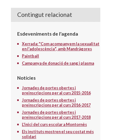
Contingut relacionat
Esdeveniments de l'agenda
Xerrada: "Com acompanyem la sexualitat
en l'adolescència", amb Mandràgores
Paintball
Campanya de donació de sang i plasma
Notícies
Jornades de portes obertes i
preinscripcions per al curs 2015-2016
Jornades de portes obertes i
preinscripcions per al curs 2016-2017
Jornades de portes obertes i
preinscripcions per al curs 2017-2018
L'inici del curs escolar a Montornès
Els instituts mostren el seu costat més
solidari