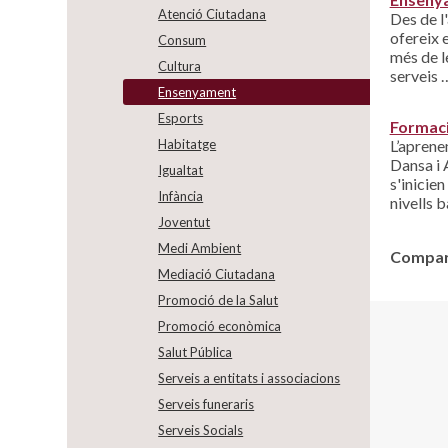
Atenció Ciutadana
Des de l
ofereix 
Consum
més de le
Cultura
serveis 
Ensenyament
Esports
Formaci
L’aprene
Habitatge
Dansa i A
Igualtat
s'inicien
Infància
nivells b
Joventut
Medi Ambient
Compart
Mediació Ciutadana
Promoció de la Salut
Promoció econòmica
Salut Pública
Serveis a entitats i associacions
Serveis funeraris
Serveis Socials