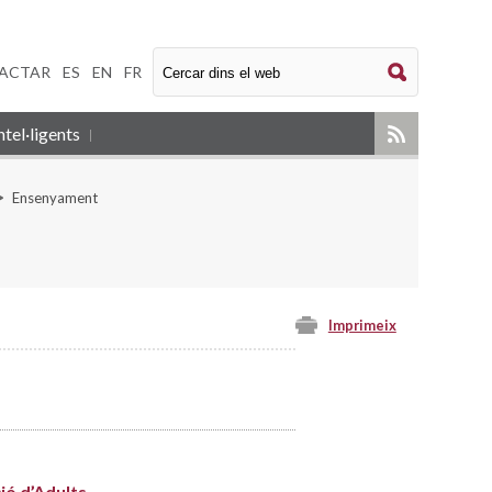
ACTAR
|
ES
|
EN
|
FR
tel·ligents
Ensenyament
Imprimeix
ó d’Adults