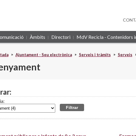
CONT
omunicació
Àmbits
Directori
MdV Recicla - Contenidors in
tada
Ajuntament - Seu electrònica
Serveis i tràmits
Serveis
enyament
rar:
ia:
ment públic per a infants de 0 a 3 anys
Formaci