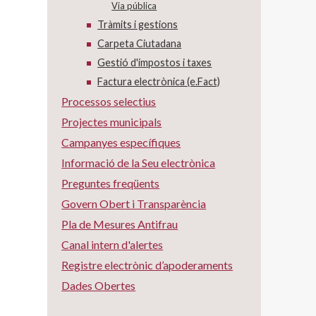
Via pública
Tràmits i gestions
Carpeta Ciutadana
Gestió d'impostos i taxes
Factura electrònica (e.Fact)
Processos selectius
Projectes municipals
Campanyes específiques
Informació de la Seu electrònica
Preguntes freqüents
Govern Obert i Transparència
Pla de Mesures Antifrau
Canal intern d'alertes
Registre electrònic d’apoderaments
Dades Obertes