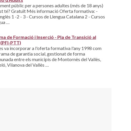
ment públic per a persones adultes (més de 18 anys)
st té? Gratuït Més informació Oferta formativa: -
nglès 1 -2 - 3 - Cursos de Llengua Catalana 2 - Cursos
gua …
a de Formació i Inserció - Pla de Transició al
 (PFI-PTT)
s va incorporar a l'oferta formativa l'any 1998 com
ama de garantia social, gestionat de forma
nada entre els municipis de Montornès del Vallès,
ó, Vilanova del Vallès …