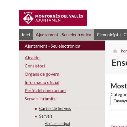
Inici
Ajuntament - Seu electrònica
RSS
El municipi
C
Ajuntament - Seu electrònica
Por
Alcalde
Ens
Consistori
Òrgans de govern
Informació oficial
Most
Perfil del contractant
Categor
Serveis i tràmits
Cartes de Serveis
Serveis
Arxiu municipal
Ensenya