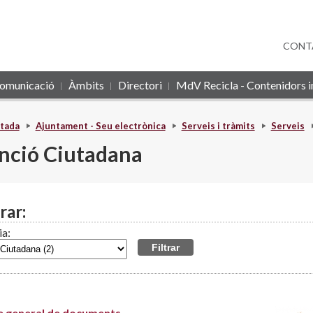
CONT
omunicació
Àmbits
Directori
MdV Recicla - Contenidors in
tada
Ajuntament - Seu electrònica
Serveis i tràmits
Serveis
nció Ciutadana
rar:
ia:
e general de documents