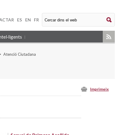
ACTAR
|
ES
|
EN
|
FR
tel·ligents
Atenció Ciutadana
Imprimeix
Servei de Primera Acollida