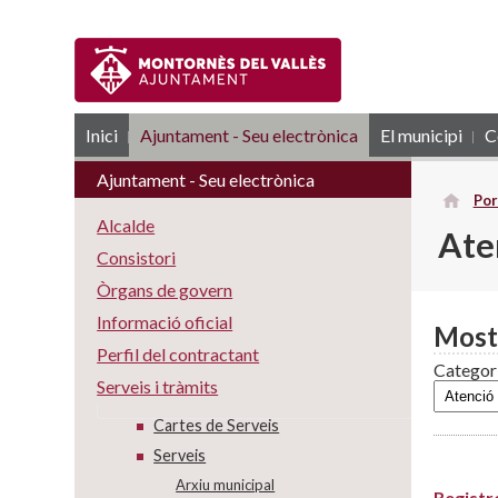
Inici
Ajuntament - Seu electrònica
RSS
El municipi
C
Ajuntament - Seu electrònica
Por
Alcalde
Ate
Consistori
Òrgans de govern
Informació oficial
Most
Perfil del contractant
Categor
Serveis i tràmits
Cartes de Serveis
Serveis
Arxiu municipal
Registr