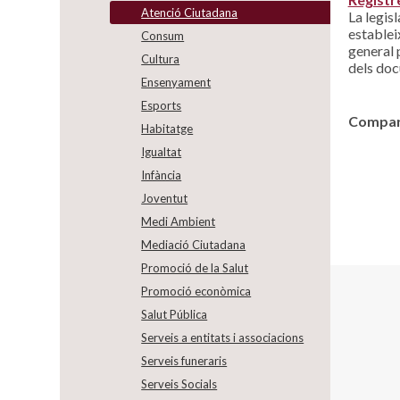
Atenció Ciutadana
La legis
estableix
Consum
general 
Cultura
dels do
Ensenyament
Esports
Compart
Habitatge
Igualtat
Infància
Joventut
Medi Ambient
Mediació Ciutadana
Promoció de la Salut
Promoció econòmica
Salut Pública
Serveis a entitats i associacions
Serveis funeraris
Serveis Socials