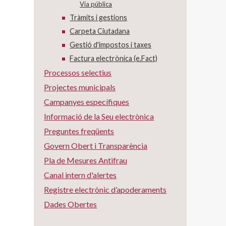
Via pública
Tràmits i gestions
Carpeta Ciutadana
Gestió d'impostos i taxes
Factura electrònica (e.Fact)
Processos selectius
Projectes municipals
Campanyes específiques
Informació de la Seu electrònica
Preguntes freqüents
Govern Obert i Transparència
Pla de Mesures Antifrau
Canal intern d'alertes
Registre electrònic d’apoderaments
Dades Obertes