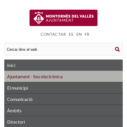
CONTACTAR
|
ES
|
EN
|
FR
Inici
Ajuntament - Seu electrònica
El municipi
Comunicació
Àmbits
Directori