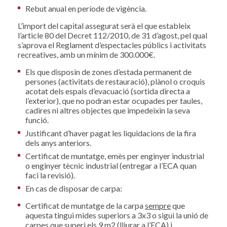
Rebut anual en període de vigència.
L’import del capital assegurat serà el que estableix
l’article 80 del Decret 112/2010, de 31 d’agost, pel qual
s’aprova el Reglament d’espectacles públics i activitats
recreatives, amb un mínim de 300.000€.
Els que disposin de zones d’estada permanent de
persones (activitats de restauració), plànol o croquis
acotat dels espais d’evacuació (sortida directa a
l’exterior), que no podran estar ocupades per taules,
cadires ni altres objectes que impedeixin la seva
funció.
Justificant d’haver pagat les liquidacions de la fira
dels anys anteriors.
Certificat de muntatge, emès per enginyer industrial
o enginyer tècnic industrial (entregar a l’ECA quan
faci la revisió).
En cas de disposar de carpa:
Certificat de muntatge de la carpa
sempre
que
aquesta tingui mides superiors a 3x3 o sigui la unió de
carpes que superi els 9 m2 (lliurar a l’ECA) i