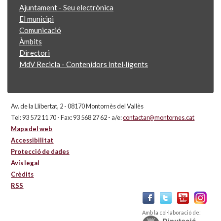
Ajuntament - Seu electrònica
El municipi
Comunicació
Àmbits
Directori
MdV Recicla - Contenidors intel·ligents
Av. de la Llibertat, 2 - 08170 Montornès del Vallès
Tel: 93 572 11 70 - Fax: 93 568 27 62 - a/e:
contactar@montornes.cat
Mapa del web
Accessibilitat
Protecció de dades
Avís legal
Crèdits
RSS
Amb la col·laboració de: