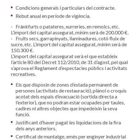
Condicions generals i particulars del contracte.
Rebut anual en període de vigència.
- Frànkfurts o patateres, xurreries, en remolcs, etc.
L’import del capital assegurat, mínim serà de 200.000 €.
- Fruits secs, garrapinyats, llaminadures, cotó fluix de
sucre, etc. L’import del capital assegurat, mínim serà de
150.300 €.
L’import del capital assegurat serà el que estableix
l’article 80 del Decret 112/2010, de 31 d’agost, pel qual
s’aprova el Reglament d’espectacles públics i activitats
recreatives.
Els que disposin de zones d’estada permanent de
persones (activitats de restauració), plànol o croquis
acotat dels espais d’evacuació (sortida directa a
l’exterior), que no podran estar ocupades per taules,
cadires ni altres objectes que impedeixin la seva
funció.
Justificant d’haver pagat les liquidacions de la fira
dels anys anteriors.
Certificat de muntatge, emès per enginyer industrial