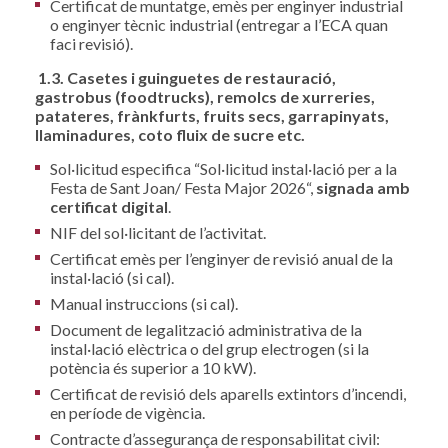
Certificat de muntatge, emès per enginyer industrial
o enginyer tècnic industrial (entregar a l’ECA quan
faci revisió).
1.3. Casetes i guinguetes de restauració,
gastrobus (foodtrucks), remolcs de xurreries,
patateres, frànkfurts, fruits secs, garrapinyats,
llaminadures, coto fluix de sucre etc.
Sol·licitud especifica “Sol·licitud instal·lació per a la
Festa de Sant Joan/ Festa Major 2026“,
signada amb
certificat digital
.
NIF del sol·licitant de l’activitat.
Certificat emès per l’enginyer de revisió anual de la
instal·lació (si cal).
Manual instruccions (si cal).
Document de legalització administrativa de la
instal·lació elèctrica o del grup electrogen (si la
potència és superior a 10 kW).
Certificat de revisió dels aparells extintors d’incendi,
en període de vigència.
Contracte d’assegurança de responsabilitat civil: