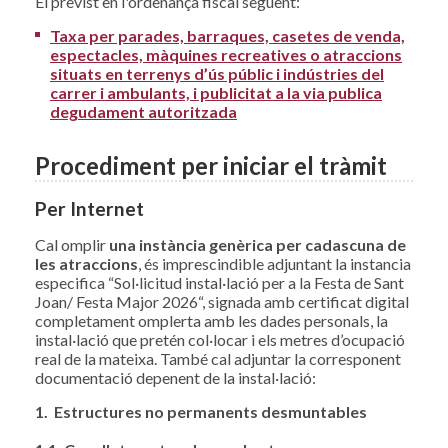
El previst en l'ordenança fiscal següent:
Taxa per parades, barraques, casetes de venda,
espectacles, màquines recreatives o atraccions
situats en terrenys d’ús públic i indústries del
carrer i ambulants, i publicitat a la via publica
degudament autoritzada
Procediment per iniciar el tràmit
Per Internet
Cal omplir
una instància genèrica per cadascuna de
les atraccions
, és imprescindible adjuntant la instancia
especifica “Sol·licitud instal·lació per a la Festa de Sant
Joan/ Festa Major 2026“, signada amb certificat digital
completament omplerta amb les dades personals, la
instal·lació que pretén col·locar i els metres d’ocupació
real de la mateixa. També cal adjuntar la corresponent
documentació depenent de la instal·lació:
1. Estructures no permanents desmuntables