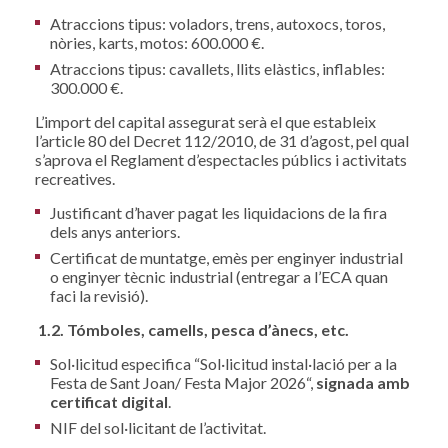
Atraccions tipus: voladors, trens, autoxocs, toros,
nòries, karts, motos: 600.000 €.
Atraccions tipus: cavallets, llits elàstics, inflables:
300.000 €.
L’import del capital assegurat serà el que estableix
l’article 80 del Decret 112/2010, de 31 d’agost, pel qual
s’aprova el Reglament d’espectacles públics i activitats
recreatives.
Justificant d’haver pagat les liquidacions de la fira
dels anys anteriors.
Certificat de muntatge, emès per enginyer industrial
o enginyer tècnic industrial (entregar a l’ECA quan
faci la revisió).
1.2. Tómboles, camells, pesca d’ànecs, etc.
Sol·licitud especifica “Sol·licitud instal·lació per a la
Festa de Sant Joan/ Festa Major 2026“,
signada amb
certificat digital
.
NIF del sol·licitant de l’activitat.