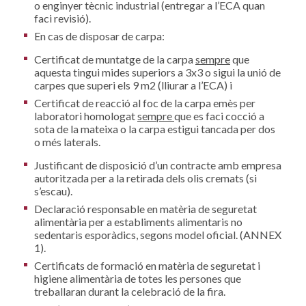
o enginyer tècnic industrial (entregar a l’ECA quan
faci revisió).
En cas de disposar de carpa:
Certificat de muntatge de la carpa
sempre
que
aquesta tingui mides superiors a 3x3 o sigui la unió de
carpes que superi els 9 m2 (lliurar a l’ECA) i
Certificat de reacció al foc de la carpa emès per
laboratori homologat
sempre
que es faci cocció a
sota de la mateixa o la carpa estigui tancada per dos
o més laterals.
Justificant de disposició d’un contracte amb empresa
autoritzada per a la retirada dels olis cremats (si
s’escau).
Declaració responsable en matèria de seguretat
alimentària per a establiments alimentaris no
sedentaris esporàdics, segons model oficial. (ANNEX
1).
Certificats de formació en matèria de seguretat i
higiene alimentària de totes les persones que
treballaran durant la celebració de la fira.