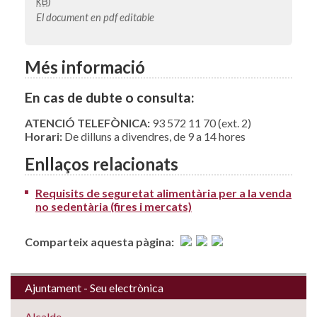
kB
)
El document en pdf editable
Més informació
En cas de dubte o consulta:
ATENCIÓ TELEFÒNICA:
93 572 11 70 (ext. 2)
Horari:
De dilluns a divendres, de 9 a 14 hores
Enllaços relacionats
Requisits de seguretat alimentària per a la venda
no sedentària (fires i mercats)
Comparteix aquesta pàgina:
Ajuntament - Seu electrònica
Alcalde