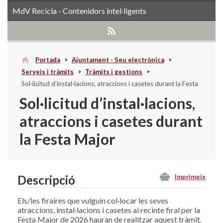
MdV Recicla - Contenidors intel·ligents
Portada
Ajuntament - Seu electrònica
Serveis i tràmits
Tràmits i gestions
Sol·licitud d’instal·lacions, atraccions i casetes durant la Festa
Major
Sol·licitud d’instal·lacions,
atraccions i casetes durant
la Festa Major
Descripció
Imprimeix
Els/les firaires que vulguin col·locar les seves
atraccions, instal·lacions i casetes al recinte firal per la
Festa Major de 2026 hauran de realitzar aquest tràmit.