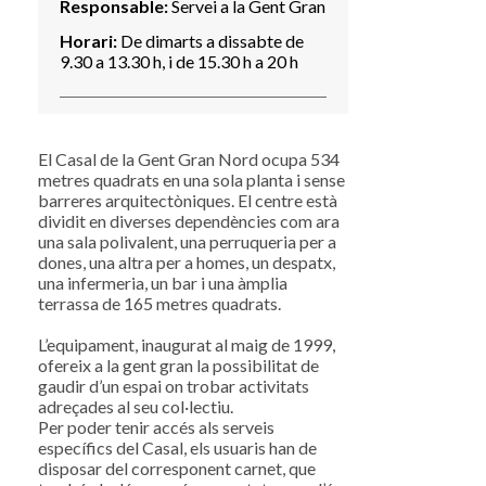
Responsable:
Servei a la Gent Gran
Horari:
De dimarts a dissabte de
9.30 a 13.30 h, i de 15.30 h a 20 h
El Casal de la Gent Gran Nord ocupa 534
metres quadrats en una sola planta i sense
barreres arquitectòniques. El centre està
dividit en diverses dependències com ara
una sala polivalent, una perruqueria per a
dones, una altra per a homes, un despatx,
una infermeria, un bar i una àmplia
terrassa de 165 metres quadrats.
L’equipament, inaugurat al maig de 1999,
ofereix a la gent gran la possibilitat de
gaudir d’un espai on trobar activitats
adreçades al seu col·lectiu.
Per poder tenir accés als serveis
específics del Casal, els usuaris han de
disposar del corresponent carnet, que