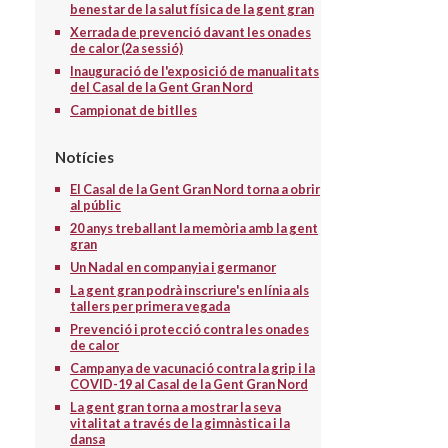
benestar de la salut física de la gent gran
Xerrada de prevenció davant les onades
de calor (2a sessió)
Inauguració de l'exposició de manualitats
del Casal de la Gent Gran Nord
Campionat de bitlles
Notícies
El Casal de la Gent Gran Nord torna a obrir
al públic
20 anys treballant la memòria amb la gent
gran
Un Nadal en companyia i germanor
La gent gran podrà inscriure's en línia als
tallers per primera vegada
Prevenció i protecció contra les onades
de calor
Campanya de vacunació contra la grip i la
COVID-19 al Casal de la Gent Gran Nord
La gent gran torna a mostrar la seva
vitalitat a través de la gimnàstica i la
dansa