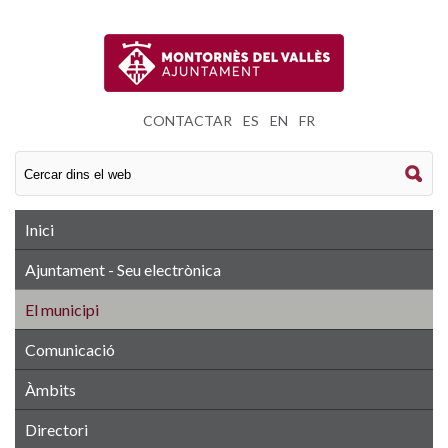
CONTACTAR
|
ES
|
EN
|
FR
Inici
Ajuntament - Seu electrònica
El municipi
Comunicació
Àmbits
Directori