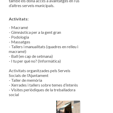
també els dóna accés a avantatges en l’ús
d’altres serveis municipals.
Activitats:
- Macramé
- Gimnàstica per a la gent gran
- Podologia
- Massatges
- Tallers i manualitats (quadres en relleu i
macramé)
- Ball (en cap de setmana)
- I tu per què no? (Informàtica)
Activitats organitzades pels Serveis
Socials de l’Ajuntament
- Taller de memòria
- Xerrades i tallers sobre temes d’interès
- Visites periòdiques de la treballadora
social