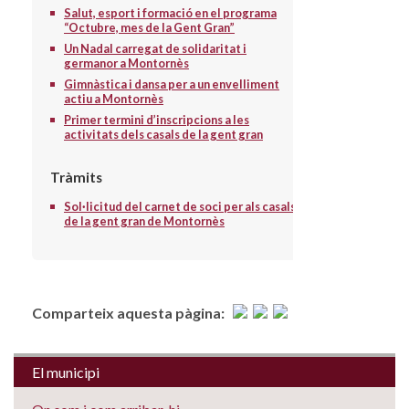
Salut, esport i formació en el programa
“Octubre, mes de la Gent Gran”
Un Nadal carregat de solidaritat i
germanor a Montornès
Gimnàstica i dansa per a un envelliment
actiu a Montornès
Primer termini d’inscripcions a les
activitats dels casals de la gent gran
Tràmits
Sol·licitud del carnet de soci per als casals
de la gent gran de Montornès
Comparteix aquesta pàgina:
El municipi