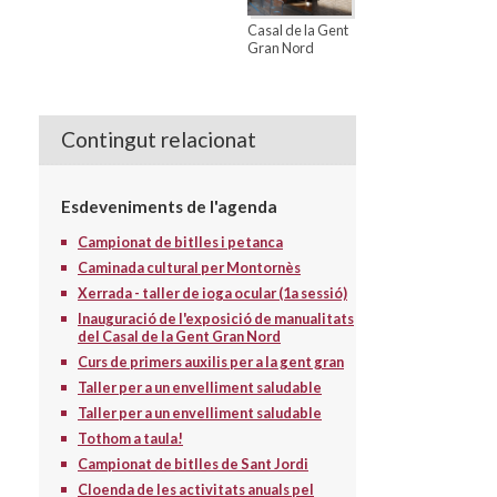
Casal de la Gent
Gran Nord
Contingut relacionat
Esdeveniments de l'agenda
Campionat de bitlles i petanca
Caminada cultural per Montornès
Xerrada - taller de ioga ocular (1a sessió)
Inauguració de l'exposició de manualitats
del Casal de la Gent Gran Nord
Curs de primers auxilis per a la gent gran
Taller per a un envelliment saludable
Taller per a un envelliment saludable
Tothom a taula!
Campionat de bitlles de Sant Jordi
Cloenda de les activitats anuals pel