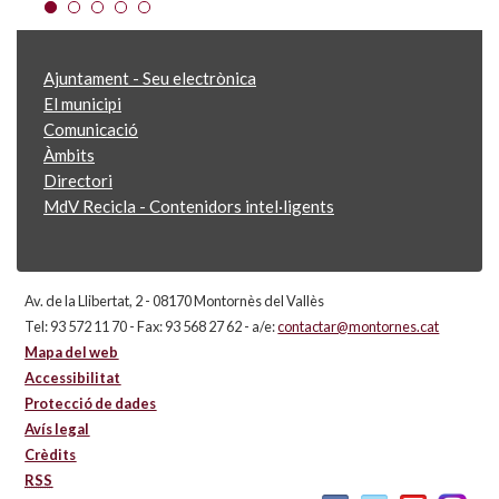
Ajuntament - Seu electrònica
El municipi
Comunicació
Àmbits
Directori
MdV Recicla - Contenidors intel·ligents
Av. de la Llibertat, 2 - 08170 Montornès del Vallès
Tel: 93 572 11 70 - Fax: 93 568 27 62 - a/e:
contactar@montornes.cat
Mapa del web
Accessibilitat
Protecció de dades
Avís legal
Crèdits
RSS