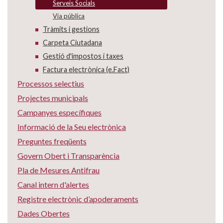
Serveis Socials
Via pública
Tràmits i gestions
Carpeta Ciutadana
Gestió d'impostos i taxes
Factura electrònica (e.Fact)
Processos selectius
Projectes municipals
Campanyes específiques
Informació de la Seu electrònica
Preguntes freqüents
Govern Obert i Transparència
Pla de Mesures Antifrau
Canal intern d'alertes
Registre electrònic d’apoderaments
Dades Obertes