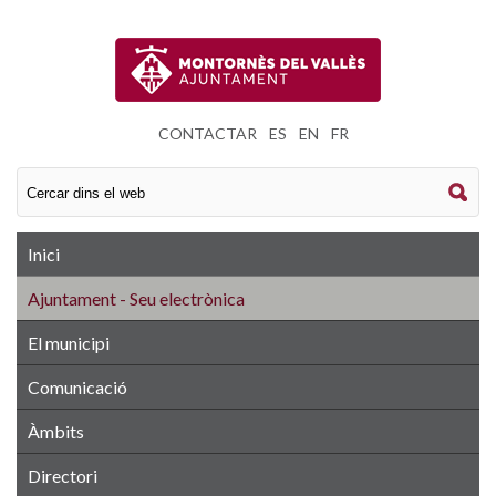
CONTACTAR
|
ES
|
EN
|
FR
Inici
Ajuntament - Seu electrònica
El municipi
Comunicació
Àmbits
Directori