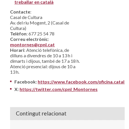
treballar en català
Contacte
:
Casal de Cultura
Av. del riu Mogent, 2 (Casal de
Cultura)
Telèfon
: 677 25 54 78
Correu electrònic
:
montornes@cpnl.cat
Horari
: Atenció telefònica, de
dilluns a divendres de 10 a 13 h i
dimarts i dijous, també de 17 a 18 h.
Atenció presencial: dijous de 10 a
13 h.
Facebook:
https://www.facebook.com/oficina.catala
X:
https://twitter.com/cpnl_Montornes
Contingut relacionat