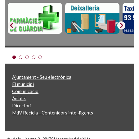
Ajuntament - Seu electrònica
El municipi
Comunicació
Àmbits
Directori
MdV Recicla - Contenidors intel·ligents
Av. de la Llibertat, 2 - 08170 Montornès del Vallès