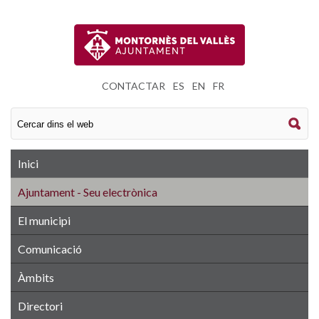
CONTACTAR
|
ES
|
EN
|
FR
Inici
Ajuntament - Seu electrònica
El municipi
Comunicació
Àmbits
Directori