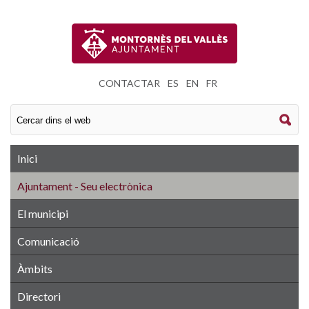
CONTACTAR
|
ES
|
EN
|
FR
Inici
Ajuntament - Seu electrònica
El municipi
Comunicació
Àmbits
Directori