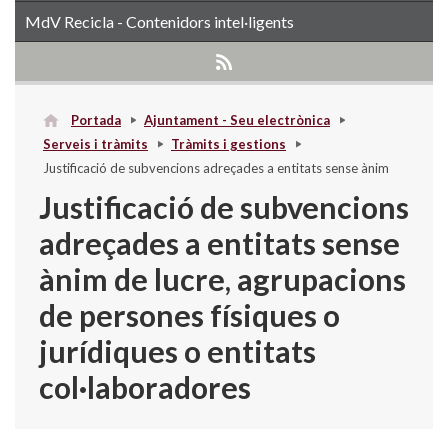
MdV Recicla - Contenidors intel·ligents
Portada
Ajuntament - Seu electrònica
Serveis i tràmits
Tràmits i gestions
Justificació de subvencions adreçades a entitats sense ànim
de lucre, agrupacions de persones físiques o jurídiques o
Justificació de subvencions
entitats col·laboradores
adreçades a entitats sense
ànim de lucre, agrupacions
de persones físiques o
jurídiques o entitats
col·laboradores