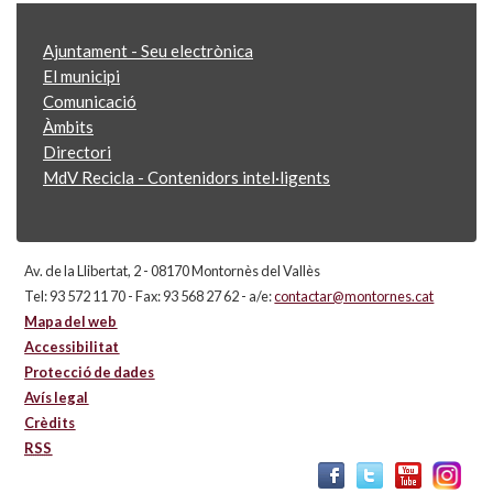
Ajuntament - Seu electrònica
El municipi
Comunicació
Àmbits
Directori
MdV Recicla - Contenidors intel·ligents
Av. de la Llibertat, 2 - 08170 Montornès del Vallès
Tel: 93 572 11 70 - Fax: 93 568 27 62 - a/e:
contactar@montornes.cat
Mapa del web
Accessibilitat
Protecció de dades
Avís legal
Crèdits
RSS