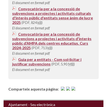
El document en format pdf
Convocatòria per a la concessió de
subvencions a projectes i activitats culturals
d'interès públic d'entitats sense ànim de lucre
2025
(PDF, 824
kB
)
El document en format pdf
Convocatòria per a la concessió de
subvencions a projectes i activitats d’interès
públic d’AMPA dels centres educatius. Curs
2024-2025
(PDF, 713
kB
)
El document en format pdf
Guia per a entitats - Com sol·licitar i
justificar subvencions
(PDF, 5,90
MB
)
El document en format pdf
Comparteix aquesta pàgina:
Ajuntament - Seu electrònica