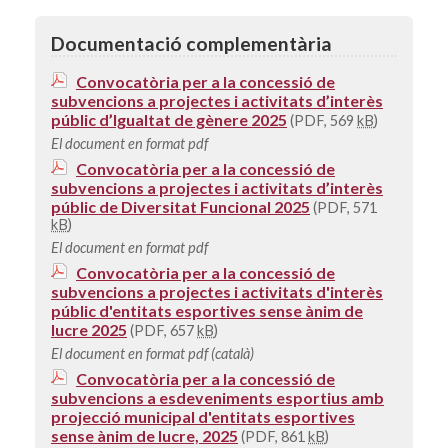
Documentació complementària
Convocatòria per a la concessió de
subvencions a projectes i activitats d’interès
públic d’Igualtat de gènere 2025
(PDF, 569
kB
)
El document en format pdf
Convocatòria per a la concessió de
subvencions a projectes i activitats d’interès
públic de Diversitat Funcional 2025
(PDF, 571
kB
)
El document en format pdf
Convocatòria per a la concessió de
subvencions a projectes i activitats d'interès
públic d'entitats esportives sense ànim de
lucre 2025
(PDF, 657
kB
)
El document en format pdf (català)
Convocatòria per a la concessió de
subvencions a esdeveniments esportius amb
projecció municipal d'entitats esportives
sense ànim de lucre, 2025
(PDF, 861
kB
)