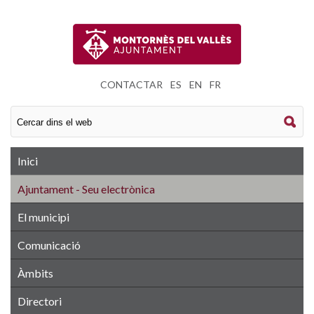
CONTACTAR
|
ES
|
EN
|
FR
Inici
Ajuntament - Seu electrònica
El municipi
Comunicació
Àmbits
Directori