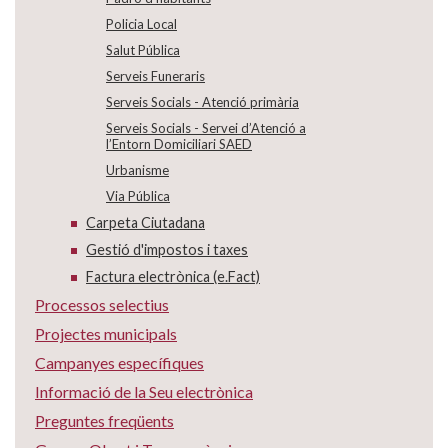
Policia Local
Salut Pública
Serveis Funeraris
Serveis Socials - Atenció primària
Serveis Socials - Servei d’Atenció a
l’Entorn Domiciliari SAED
Urbanisme
Via Pública
Carpeta Ciutadana
Gestió d'impostos i taxes
Factura electrònica (e.Fact)
Processos selectius
Projectes municipals
Campanyes específiques
Informació de la Seu electrònica
Preguntes freqüents