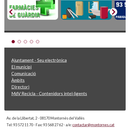
Ajuntament - Seu electrònica
El municipi
Comunicació
Àmbits
Directori
MdV Recicla - Contenidors intel·ligents
Av. de la Llibertat, 2 - 08170 Montornès del Vallès
Tel: 93 572 11 70 - Fax: 93 568 27 62 - a/e:
contactar@montornes.cat