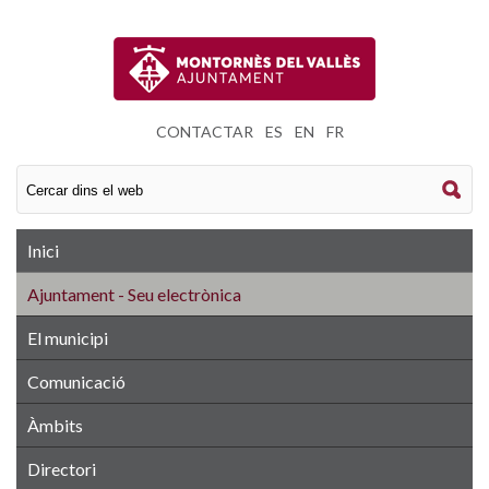
CONTACTAR
|
ES
|
EN
|
FR
Inici
Ajuntament - Seu electrònica
El municipi
Comunicació
Àmbits
Directori