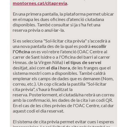
montornes.cat/citaprevia
.
En una primera pantalla, la plataforma permet ubicar
en el mapa les dues oficines d'atenció ciutadana
disponibles. També consultar si ja s'ha fet una
reserva prèvia o anul·lar-la.
Si es selecciona "Sol·licitar cita prèvia" s'accedirà a
una nova pantalla des de la qual es podrà
escollir
l'Oficina
on es vol rebre l'atenció (OAC Centre al
carrer de Sant Isidre o a l'Oficina del barri al carrer
Hmnas. de la Virgen Niña) i
el tipus de servei
desitjat, així com
el dia i hora
, de les franges que el
sistema mostri com a disponibles. També caldrà
emplenar els camps de dades que es demanen (Nom,
correu, etc.). Un cop clicada la pastilla "Sol·licitar
cita prèvia", s'haurà finalitzat la
reserva. Posteriorment, el ciutadà/na rebrà un correu
amb la confirmació, les dades de la cita i un codi QR.
En el cas de les cites prèvies de l'OAC Centre, cal dur
aquest codi el dia reservat.
El sistema de cita prèvia permet evitar cues i esperes
innecessàries. La sol·licitud de cita prèvia també es