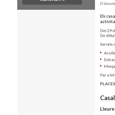
El docume
Els cas
activita
Del 29 de
De dillu
Serveis 
Acolli
Entrad
Menjad
Per a inf
PLACES
Casal
Lleure