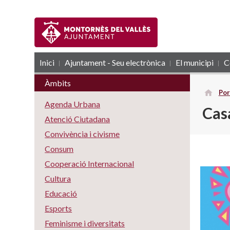
Inici
Ajuntament - Seu electrònica
RSS
El municipi
C
Àmbits
Por
Agenda Urbana
Cas
Atenció Ciutadana
Convivència i civisme
Consum
Cooperació Internacional
Cultura
Educació
Esports
Feminisme i diversitats