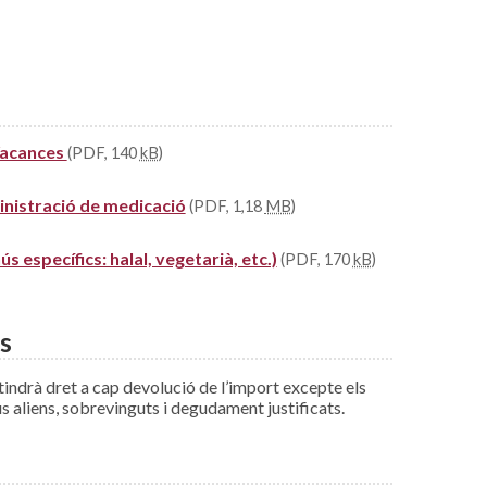
 Vacances
(PDF, 140
kB
)
ministració de medicació
(PDF, 1,18
MB
)
s específics: halal, vegetarià, etc.)
(PDF, 170
kB
)
s
 tindrà dret a cap devolució de l’import excepte els
us aliens, sobrevinguts i degudament justificats.