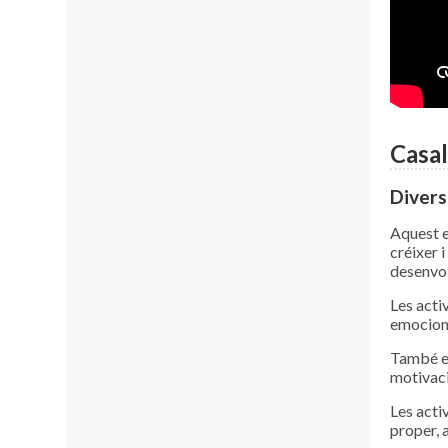
Casal
Divers
Aquest e
créixer 
desenvolu
Les activ
emocion
També es
motivació
Les acti
proper, 