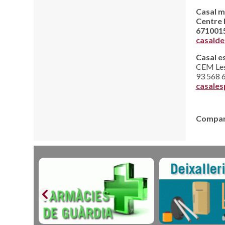
Casal mu
Centre I
671001
casalde
Casal e
CEM Les
93 568 
casale
Compart