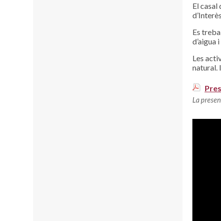
El casal
d’Interès
Es treba
d’aigua 
Les activ
natural.
Pres
La presen