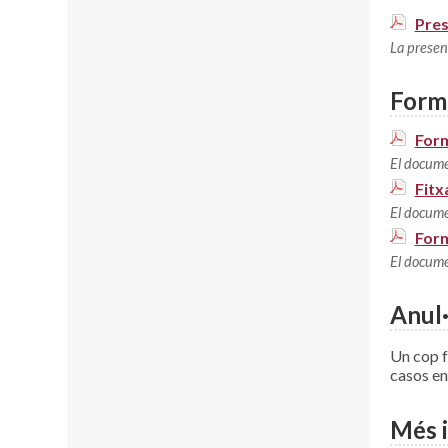
Pres
La presen
Form
Form
El docume
Fitx
El docume
Form
El docume
Anul·
Un cop f
casos en
Més 