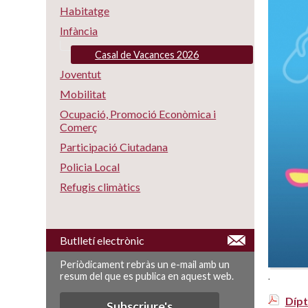
Habitatge
Infància
Casal de Vacances 2026
Joventut
Mobilitat
Ocupació, Promoció Econòmica i
Comerç
Participació Ciutadana
Policia Local
Refugis climàtics
Butlletí electrònic
Periòdicament rebràs un e-mail amb un
resum del que es publica en aquest web.
.
Dípt
Subscriure's