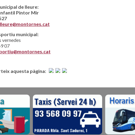
nicipal de lleure:
nfantil Pintor Mir
527
lleure@montornes.cat
sportiu municipal:
 vernedes
69 07
sportiu@montornes.cat
eix aquesta pàgina: