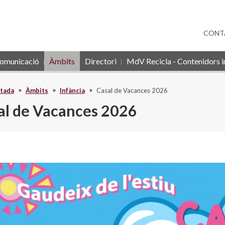
CONT
omunicació
Àmbits
Directori
MdV Recicla - Contenidors in
tada
Àmbits
Infància
Casal de Vacances 2026
al de Vacances 2026