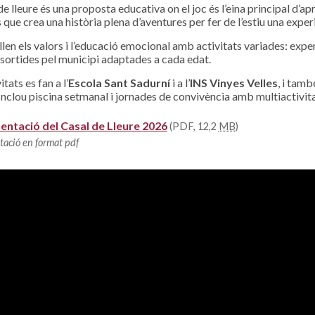
 de lleure és una proposta educativa on el joc és l’eina principal d’
 que crea una història plena d’aventures per fer de l’estiu una exper
llen els valors i l’educació emocional amb activitats variades: expe
i sortides pel municipi adaptades a cada edat.
itats es fan a l’
Escola Sant Sadurní
i a l’
INS Vinyes Velles
, i tamb
 Inclou piscina setmanal i jornades de convivència amb multiactivita
entació del Casal de Lleure 2026
(PDF, 12,2
MB
)
tació en format pdf