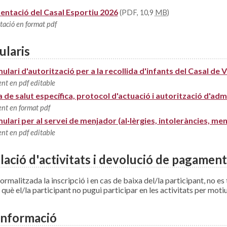
entació del Casal Esportiu 2026
(PDF, 10,9
MB
)
tació en format pdf
ularis
ulari d'autorització per a la recollida d'infants del Casal de
nt en pdf editable
a de salut específica, protocol d'actuació i autorització d'ad
nt en format pdf
ulari per al servei de menjador (al·lèrgies, intoleràncies, menú
nt en pdf editable
lació d'activitats i devolució de pagament
ormalitzada la inscripció i en cas de baixa del/la participant, no es
 què el/la participant no pugui participar en les activitats per moti
informació