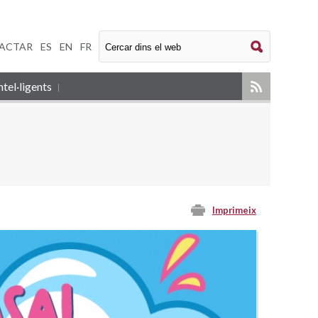
ACTAR
|
ES
|
EN
|
FR
tel·ligents
Imprimeix