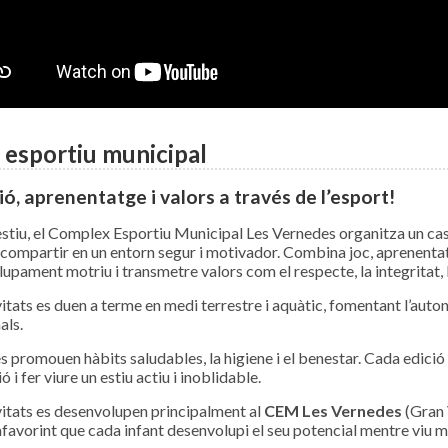
 esportiu municipal
ió, aprenentatge i valors a través de l’esport!
stiu, el Complex Esportiu Municipal Les Vernedes organitza un casal
i compartir en un entorn segur i motivador. Combina joc, aprenentat
pament motriu i transmetre valors com el respecte, la integritat, l’e
itats es duen a terme en medi terrestre i aquàtic, fomentant l’autonom
als.
 promouen hàbits saludables, la higiene i el benestar. Cada edició
 i fer viure un estiu actiu i inoblidable.
vitats es desenvolupen principalment al
CEM Les Vernedes
(Gran V
afavorint que cada infant desenvolupi el seu potencial mentre viu