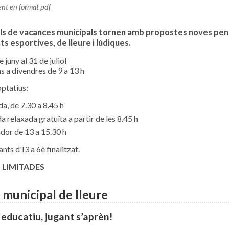
nt en format pdf
als de vacances municipals tornen amb propostes noves pens
ts esportives, de lleure i lúdiques.
 juny al 31 de juliol
ns a divendres de 9 a 13 h
optatius:
da, de 7.30 a 8.45 h
a relaxada gratuïta a partir de les 8.45 h
or de 13 a 15.30 h
ants d'I3 a 6è finalitzat.
 LIMITADES
 municipal de lleure
 educatiu, jugant s’aprèn!