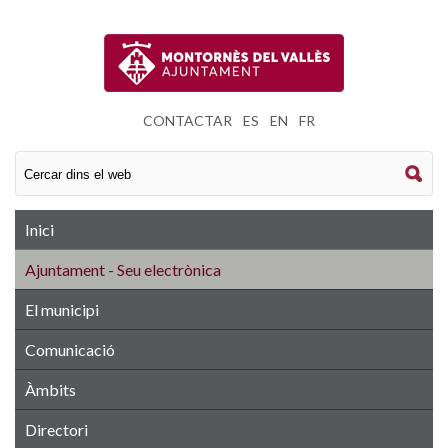
CONTACTAR
|
ES
|
EN
|
FR
Inici
Ajuntament - Seu electrònica
El municipi
Comunicació
Àmbits
Directori