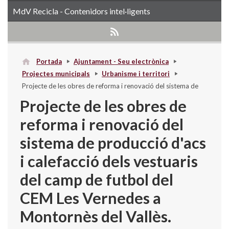
MdV Recicla - Contenidors intel·ligents
Portada
Ajuntament - Seu electrònica
Projectes municipals
Urbanisme i territori
Projecte de les obres de reforma i renovació del sistema de
producció d'acs i calefacció dels vestuaris del camp de futbol
Projecte de les obres de
del CEM Les Vernedes a Montornès del Vallès.
reforma i renovació del
sistema de producció d'acs
i calefacció dels vestuaris
del camp de futbol del
CEM Les Vernedes a
Montornès del Vallès.