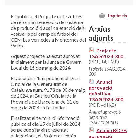
Es publica el Projecte de les obres
Imprimeix
de reforma i renovació del sistema
Arxius
de producció d'acs i calefacció dels
vestuaris del camp de futbol del
adjunts
CEM Les Vernedes a Montornès del
Vallès.
Projecte
Aquest projecte ha estat aprovat
TSAG2024-300
inicialment per la Junta de Govern
(PDF, 14,1
MB
)
Local de 15 de maig de 2024.
Projecte TSAG2024-
300
Els anuncis s'han publicat al Diari
Anunci
Oficial de la Generalitat de
aprovació
Catalunya núm. 9173 de 30 de maig
definitiva
de 2024, al Butlletí Oficial de la
TSAG2024-300
Província de Barcelona de 31 de
(PDF, 461
kB
)
maig de 2024 i a l'e-Tauler.
Anunci aprovació
definitiva
Finalitzat el termini d'informació
TSAG2024-300
pública el dia 15 de juliol de 2024,
sense que s'hagin presentat
Anunci BOPB
al·legacions, el Projecte s'entén
aprovació