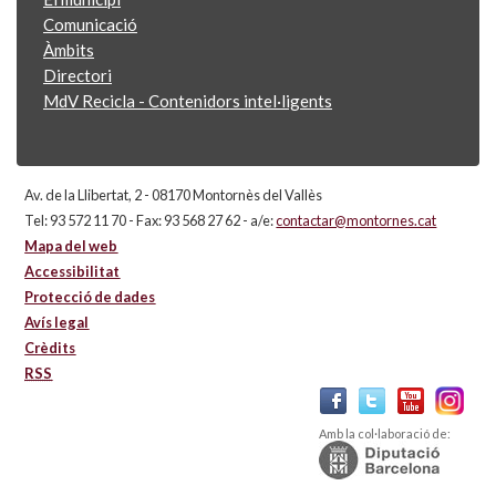
Comunicació
Àmbits
Directori
MdV Recicla - Contenidors intel·ligents
Av. de la Llibertat, 2 - 08170 Montornès del Vallès
Tel: 93 572 11 70 - Fax: 93 568 27 62 - a/e:
contactar@montornes.cat
Mapa del web
Accessibilitat
Protecció de dades
Avís legal
Crèdits
RSS
Amb la col·laboració de: