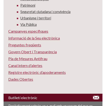
Patrimoni
Seguretat ciutadana i convivència
Urbanisme i territori
Via Pública
Campanyes específiques
Informació de la Seu electrònica
Preguntes freqüents
Govern Obert i Transparència
Pla de Mesures Antifrau
Canal intern d'alertes
Registre electrònic d’apoderaments
Dades Obertes
Butlletí electrònic
Periòdicament rebràs un e-mail amb un resum del que es