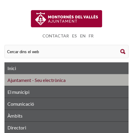
CONTACTAR
|
ES
|
EN
|
FR
Inici
Ajuntament - Seu electrònica
El municipi
Comunicació
Àmbits
Directori