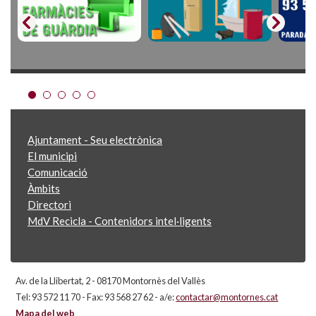
Ajuntament - Seu electrònica
El municipi
Comunicació
Àmbits
Directori
MdV Recicla - Contenidors intel·ligents
Av. de la Llibertat, 2 - 08170 Montornès del Vallès
Tel: 93 572 11 70 - Fax: 93 568 27 62 - a/e:
contactar@montornes.cat
Mapa del web