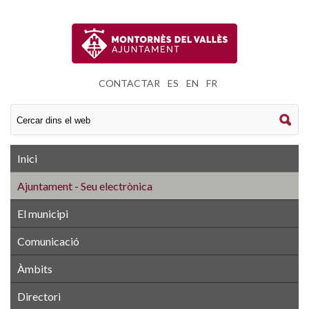
CONTACTAR
|
ES
|
EN
|
FR
Inici
Ajuntament - Seu electrònica
El municipi
Comunicació
Àmbits
Directori