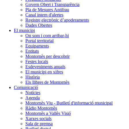
Govern Obert i Transparència
Pla de Mesures Antifrau
Canal intern d'alertes
Registre electrònic d’apoderaments
Dades Obertes
El municipi
On som i com arribar-hi
Portal territorial
Equipaments
Entitats
Montornès per descobrir
Festes locals
Esdeveniments anuals
El municipi en xifres
Història
Els llibres de Montornès
Comunicació
Notícies
Agenda
Montornès Viu - Butlletí d'informació municipal
Ràdio Montornès
Montornès a Vallès Visió
Xarxes socials
Sala de premsa
Butlletí digital