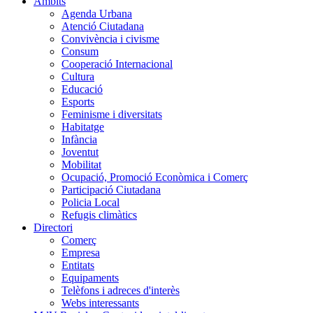
Àmbits
Agenda Urbana
Atenció Ciutadana
Convivència i civisme
Consum
Cooperació Internacional
Cultura
Educació
Esports
Feminisme i diversitats
Habitatge
Infància
Joventut
Mobilitat
Ocupació, Promoció Econòmica i Comerç
Participació Ciutadana
Policia Local
Refugis climàtics
Directori
Comerç
Empresa
Entitats
Equipaments
Telèfons i adreces d'interès
Webs interessants