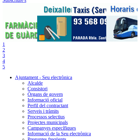
Subscriure's
1
2
3
4
5
Ajuntament - Seu electrònica
Alcalde
Consistori
Òrgans de govern
Informació oficial
Perfil del contractant
Serveis i tràmits
Processos selectius
Projectes municipals
Campanyes específiques
Informació de la Seu electrònica
Preguntes freqüents