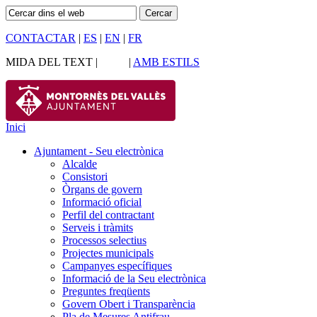
CONTACTAR
|
ES
|
EN
|
FR
MIDA DEL TEXT |
|
AMB ESTILS
Inici
Ajuntament - Seu electrònica
Alcalde
Consistori
Òrgans de govern
Informació oficial
Perfil del contractant
Serveis i tràmits
Processos selectius
Projectes municipals
Campanyes específiques
Informació de la Seu electrònica
Preguntes freqüents
Govern Obert i Transparència
Pla de Mesures Antifrau