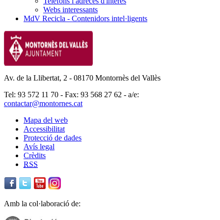
Telèfons i adreces d'interès
Webs interessants
MdV Recicla - Contenidors intel·ligents
Av. de la Llibertat, 2 - 08170 Montornès del Vallès
Tel: 93 572 11 70 - Fax: 93 568 27 62 - a/e:
contactar@montornes.cat
Mapa del web
Accessibilitat
Protecció de dades
Avís legal
Crèdits
RSS
Amb la col·laboració de: