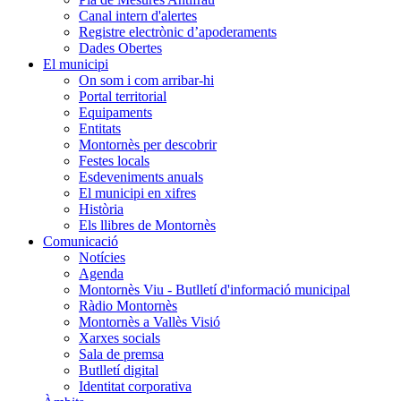
Canal intern d'alertes
Registre electrònic d’apoderaments
Dades Obertes
El municipi
On som i com arribar-hi
Portal territorial
Equipaments
Entitats
Montornès per descobrir
Festes locals
Esdeveniments anuals
El municipi en xifres
Història
Els llibres de Montornès
Comunicació
Notícies
Agenda
Montornès Viu - Butlletí d'informació municipal
Ràdio Montornès
Montornès a Vallès Visió
Xarxes socials
Sala de premsa
Butlletí digital
Identitat corporativa