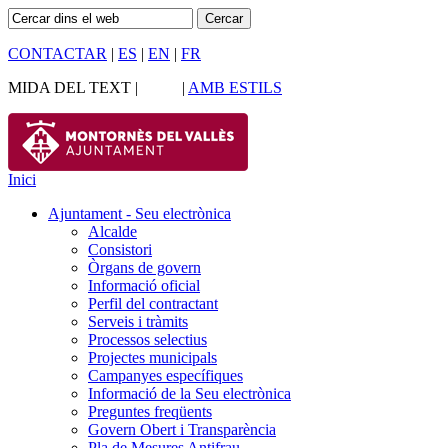
CONTACTAR
|
ES
|
EN
|
FR
MIDA DEL TEXT |
|
AMB ESTILS
Inici
Ajuntament - Seu electrònica
Alcalde
Consistori
Òrgans de govern
Informació oficial
Perfil del contractant
Serveis i tràmits
Processos selectius
Projectes municipals
Campanyes específiques
Informació de la Seu electrònica
Preguntes freqüents
Govern Obert i Transparència
Pla de Mesures Antifrau