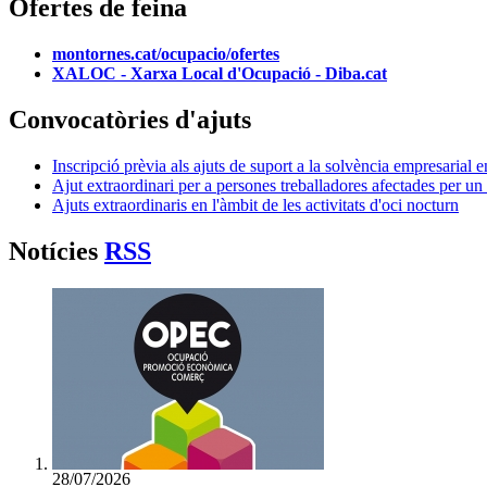
Ofertes de feina
montornes.cat/ocupacio/ofertes
XALOC - Xarxa Local d'Ocupació - Diba.cat
Convocatòries d'ajuts
Inscripció prèvia als ajuts de suport a la solvència empresaria
Ajut extraordinari per a persones treballadores afectades per u
Ajuts extraordinaris en l'àmbit de les activitats d'oci nocturn
Notícies
RSS
28/07/2026