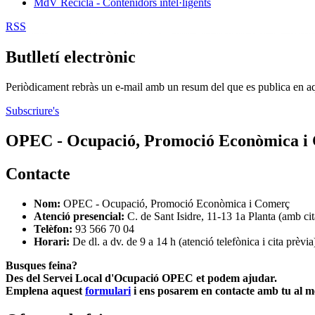
MdV Recicla - Contenidors intel·ligents
RSS
Butlletí electrònic
Periòdicament rebràs un e-mail amb un resum del que es publica en a
Subscriure's
OPEC - Ocupació, Promoció Econòmica i
Contacte
Nom:
OPEC - Ocupació, Promoció Econòmica i Comerç
Atenció presencial:
C. de Sant Isidre, 11-13 1a Planta (amb cit
Telèfon:
93 566 70 04
Horari:
De dl. a dv. de 9 a 14 h (atenció telefònica i cita prèvia
Busques feina?
Des del Servei Local d'Ocupació OPEC et podem ajudar.
Emplena aquest
formulari
i ens posarem en contacte amb tu al mé