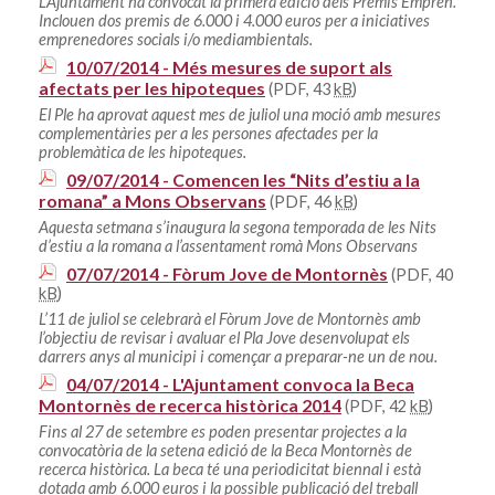
L’Ajuntament ha convocat la primera edició dels Premis Emprèn.
Inclouen dos premis de 6.000 i 4.000 euros per a iniciatives
emprenedores socials i/o mediambientals.
10/07/2014 - Més mesures de suport als
afectats per les hipoteques
(PDF, 43
kB
)
El Ple ha aprovat aquest mes de juliol una moció amb mesures
complementàries per a les persones afectades per la
problemàtica de les hipoteques.
09/07/2014 - Comencen les “Nits d’estiu a la
romana” a Mons Observans
(PDF, 46
kB
)
Aquesta setmana s’inaugura la segona temporada de les Nits
d’estiu a la romana a l’assentament romà Mons Observans
07/07/2014 - Fòrum Jove de Montornès
(PDF, 40
kB
)
L’11 de juliol se celebrarà el Fòrum Jove de Montornès amb
l’objectiu de revisar i avaluar el Pla Jove desenvolupat els
darrers anys al municipi i començar a preparar-ne un de nou.
04/07/2014 - L'Ajuntament convoca la Beca
Montornès de recerca històrica 2014
(PDF, 42
kB
)
Fins al 27 de setembre es poden presentar projectes a la
convocatòria de la setena edició de la Beca Montornès de
recerca històrica. La beca té una periodicitat biennal i està
dotada amb 6.000 euros i la possible publicació del treball