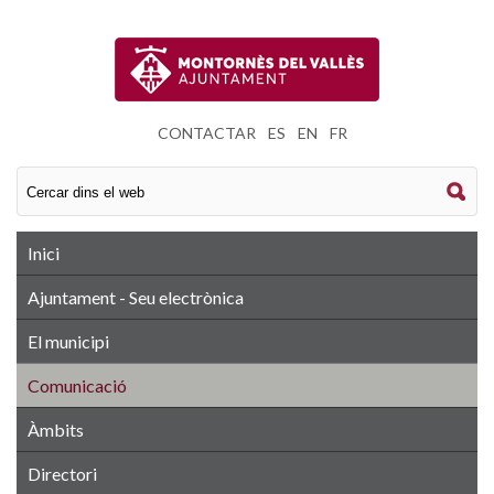
CONTACTAR
|
ES
|
EN
|
FR
Inici
Ajuntament - Seu electrònica
El municipi
Comunicació
Àmbits
Directori