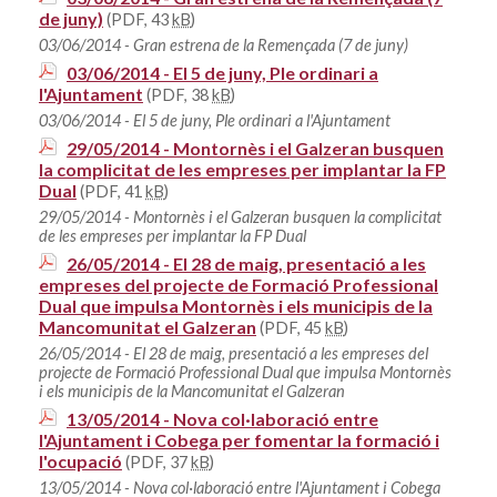
de juny)
(PDF, 43
kB
)
03/06/2014 - Gran estrena de la Remençada (7 de juny)
03/06/2014 - El 5 de juny, Ple ordinari a
l'Ajuntament
(PDF, 38
kB
)
03/06/2014 - El 5 de juny, Ple ordinari a l'Ajuntament
29/05/2014 - Montornès i el Galzeran busquen
la complicitat de les empreses per implantar la FP
Dual
(PDF, 41
kB
)
29/05/2014 - Montornès i el Galzeran busquen la complicitat
de les empreses per implantar la FP Dual
26/05/2014 - El 28 de maig, presentació a les
empreses del projecte de Formació Professional
Dual que impulsa Montornès i els municipis de la
Mancomunitat el Galzeran
(PDF, 45
kB
)
26/05/2014 - El 28 de maig, presentació a les empreses del
projecte de Formació Professional Dual que impulsa Montornès
i els municipis de la Mancomunitat el Galzeran
13/05/2014 - Nova col·laboració entre
l'Ajuntament i Cobega per fomentar la formació i
l'ocupació
(PDF, 37
kB
)
13/05/2014 - Nova col·laboració entre l'Ajuntament i Cobega