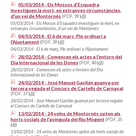
05/03/2014 - Els Mossos d’Esquadra
investiguen la mort, en estranyes circumstàncies,
d’un veí de Montornès
(PDF, 39
kB
)
05/03/2014 - Els Mossos d’Esquadra investiguen la mort, en
estranyes circumstàncies, d’un veí de Montornès
04/03/2014 - El 6 de març, Ple ordinari a
l'Ajuntament
(PDF, 39
kB
)
04/03/2014 - El 6 de març, Ple ordinari a l'Ajuntament
28/02/2014 - Comencen els actes a l'entorn del
Dia Internacional de les Dones
(PDF, 40
kB
)
28/02/2014 - Comencen els actes a l'entorn del Dia
Internacional de les Dones
24/02/2014 - José Manuel Gavilán guanya per
tercera vegada el Concurs de Cartells de Carnaval
(PDF, 37
kB
)
24/02/2014 - José Manuel Gavilán guanya per tercera vegada
el Concurs de Cartells de Carnaval
13/02/2014 - 24 veïns de Montornès opten als
horts socials de l’avinguda del Riu Mogent
(PDF, 35
kB
)
13/02/2014 - 24 veïns de Montornès opten als horts socials de