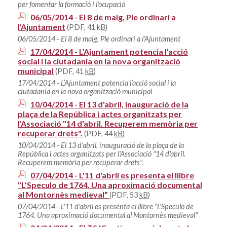
per fomentar la formació i l'ocupació
06/05/2014 - El 8 de maig, Ple ordinari a
l'Ajuntament
(PDF, 41
kB
)
06/05/2014 - El 8 de maig, Ple ordinari a l'Ajuntament
17/04/2014 - L’Ajuntament potencia l’acció
social i la ciutadania en la nova organització
municipal
(PDF, 41
kB
)
17/04/2014 - L’Ajuntament potencia l’acció social i la
ciutadania en la nova organització municipal
10/04/2014 - El 13 d'abril, inauguració de la
plaça de la República i actes organitzats per
l'Associació "14 d'abril. Recuperem memòria per
recuperar drets".
(PDF, 44
kB
)
10/04/2014 - El 13 d'abril, inauguració de la plaça de la
República i actes organitzats per l'Associació "14 d'abril.
Recuperem memòria per recuperar drets".
07/04/2014 - L'11 d'abril es presenta el llibre
"L'Speculo de 1764. Una aproximació documental
al Montornès medieval"
(PDF, 53
kB
)
07/04/2014 - L'11 d'abril es presenta el llibre "L'Speculo de
1764. Una aproximació documental al Montornès medieval"