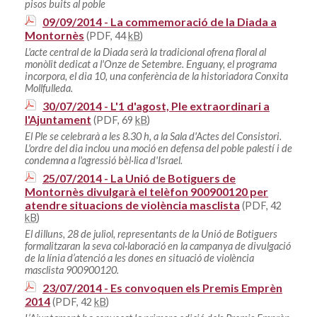
pisos buits al poble
09/09/2014 - La commemoració de la Diada a
Montornès
(PDF, 44
kB
)
L'acte central de la Diada serà la tradicional ofrena floral al
monòlit dedicat a l'Onze de Setembre. Enguany, el programa
incorpora, el dia 10, una conferència de la historiadora Conxita
Mollfulleda.
30/07/2014 - L'1 d'agost, Ple extraordinari a
l'Ajuntament
(PDF, 69
kB
)
El Ple se celebrarà a les 8.30 h, a la Sala d'Actes del Consistori.
L'ordre del dia inclou una moció en defensa del poble palestí i de
condemna a l'agressió bèl·lica d'Israel.
25/07/2014 - La Unió de Botiguers de
Montornès divulgarà el telèfon 900900120 per
atendre situacions de violència masclista
(PDF, 42
kB
)
El dilluns, 28 de juliol, representants de la Unió de Botiguers
formalitzaran la seva col·laboració en la campanya de divulgació
de la línia d’atenció a les dones en situació de violència
masclista 900900120.
23/07/2014 - Es convoquen els Premis Emprèn
2014
(PDF, 42
kB
)