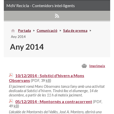
MdV Recicla - Contenidors intel·ligents
Portada
Comunicació
Sala de premsa
Any 2014
Any 2014
Imprimeix
10/12/2014 - Solstici d'hivern a Mons
Observans
(PDF, 39
kB
)
El jaciment romà Mons Observans tanca l’any amb una activitat
dedicada al Solstici d’hivern. Tindrà lloc el diumenge, 14 de
desembre, a partir de les 11 h al mateix jaciment.
05/12/2014 - Montornès a contracorrent
(PDF,
49
kB
)
L’alcalde de Montornès del Vallès, José A. Montero, oferirà una