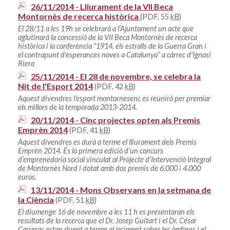
26/11/2014 - Lliurament de la VII Beca
Montornès de recerca històrica
(PDF, 55
kB
)
El 28/11 a les 19h se celebrarà a l’Ajuntament un acte que
aglutinarà la concessió de la VII Beca Montornès de recerca
històrica i la conferència "1914, els estralls de la Guerra Gran i
el contrapunt d'esperances noves a Catalunya” a càrrec d’Ignasi
Riera
25/11/2014 - El 28 de novembre, se celebra la
Nit de l'Esport 2014
(PDF, 42
kB
)
Aquest divendres l'esport montornesenc es reunirà per premiar
els millors de la temporada 2013-2014.
20/11/2014 - Cinc projectes opten als Premis
Emprèn 2014
(PDF, 41
kB
)
Aquest divendres es durà a terme el lliurament dels Premis
Emprèn 2014. És la primera edició d’un concurs
d’emprenedoria social vinculat al Projecte d’Intervenció Integral
de Montornès Nord i dotat amb dos premis de 6.000 i 4.000
euros.
13/11/2014 - Mons Observans en la setmana de
la Ciència
(PDF, 51
kB
)
El diumenge 16 de novembre a les 11 h es presentaran els
resultats de la recerca que el Dr. Josep Guitart i el Dr. César
Carreras estan duent a terme al jaciment sober les àmfores i el