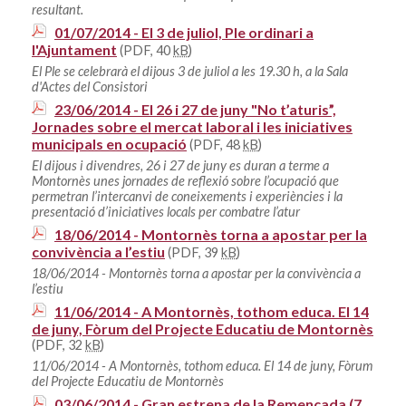
resultant.
01/07/2014 - El 3 de juliol, Ple ordinari a
l'Ajuntament
(PDF, 40
kB
)
El Ple se celebrarà el dijous 3 de juliol a les 19.30 h, a la Sala
d'Actes del Consistori
23/06/2014 - El 26 i 27 de juny "No t’aturis”,
Jornades sobre el mercat laboral i les iniciatives
municipals en ocupació
(PDF, 48
kB
)
El dijous i divendres, 26 i 27 de juny es duran a terme a
Montornès unes jornades de reflexió sobre l’ocupació que
permetran l’intercanvi de coneixements i experiències i la
presentació d’iniciatives locals per combatre l’atur
18/06/2014 - Montornès torna a apostar per la
convivència a l’estiu
(PDF, 39
kB
)
18/06/2014 - Montornès torna a apostar per la convivència a
l’estiu
11/06/2014 - A Montornès, tothom educa. El 14
de juny, Fòrum del Projecte Educatiu de Montornès
(PDF, 32
kB
)
11/06/2014 - A Montornès, tothom educa. El 14 de juny, Fòrum
del Projecte Educatiu de Montornès
03/06/2014 - Gran estrena de la Remençada (7