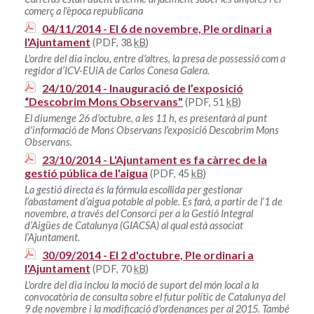
comerç a l'època republicana
04/11/2014 - El 6 de novembre, Ple ordinari a
l'Ajuntament
(PDF, 38
kB
)
L'ordre del dia inclou, entre d'altres, la presa de possessió com a
regidor d’ICV-EUiA de Carlos Conesa Galera.
24/10/2014 - Inauguració de l’exposició
“Descobrim Mons Observans"
(PDF, 51
kB
)
El diumenge 26 d'octubre, a les 11 h, es presentarà al punt
d'informació de Mons Observans l'exposició Descobrim Mons
Observans.
23/10/2014 - L'Ajuntament es fa càrrec de la
gestió pública de l'aigua
(PDF, 45
kB
)
La gestió directa és la fórmula escollida per gestionar
l’abastament d’aigua potable al poble. Es farà, a partir de l’1 de
novembre, a través del Consorci per a la Gestió Integral
d’Aigües de Catalunya (GIACSA) al qual està associat
l’Ajuntament.
30/09/2014 - El 2 d'octubre, Ple ordinari a
l'Ajuntament
(PDF, 70
kB
)
L'ordre del dia inclou la moció de suport del món local a la
convocatòria de consulta sobre el futur polític de Catalunya del
9 de novembre i la modificació d'ordenances per al 2015. També