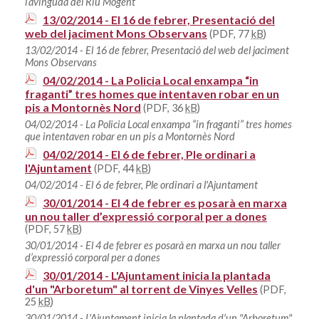
l’avinguda del Riu Mogent
13/02/2014 - El 16 de febrer, Presentació del
web del jaciment Mons Observans
(PDF, 77
kB
)
13/02/2014 - El 16 de febrer, Presentació del web del jaciment
Mons Observans
04/02/2014 - La Policia Local enxampa “in
fraganti” tres homes que intentaven robar en un
pis a Montornès Nord
(PDF, 36
kB
)
04/02/2014 - La Policia Local enxampa “in fraganti” tres homes
que intentaven robar en un pis a Montornès Nord
04/02/2014 - El 6 de febrer, Ple ordinari a
l'Ajuntament
(PDF, 44
kB
)
04/02/2014 - El 6 de febrer, Ple ordinari a l'Ajuntament
30/01/2014 - El 4 de febrer es posarà en marxa
un nou taller d’expressió corporal per a dones
(PDF, 57
kB
)
30/01/2014 - El 4 de febrer es posarà en marxa un nou taller
d’expressió corporal per a dones
30/01/2014 - L'Ajuntament inicia la plantada
d'un "Arboretum" al torrent de Vinyes Velles
(PDF,
25
kB
)
30/01/2014 - L'Ajuntament inicia la plantada d'un "Arboretum"