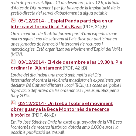
roda de premsa el dijous 11 de desembre, a les 12 h, a la Sala
d’Actes de l’Ajuntament per fer balanç de la implantació de la
gestió directa del servei d’abastament d’aigua potable
05/12/2014 - L'Esplai Panda participa en un
intercanvi formatiu al Pais Basc
(PDF, 34
kB
)
Onze monitors de l’entitat formen part d’una expedició que
marxa aquest cap de setmana al País Basc per participar en
unes jornades de formació i intercanvi de recursos i
metodologies. Està organitzat pel Moviment d’Esplai del Vallès
(MEV).
03/12/2014 - El 4 de desembre a les 19.30 h, Ple
ordinari a l'Ajuntament
(PDF, 42
kB
)
L’ordre del dia inclou una moció amb motiu del Dia
Internacional contra la violència masclista; els expedients per
declarar Bé Cultural d'Interés Local (BCIL) sis cases del poble i
l’aprovació definitiva de les ordenances i preus públics per a
l'any 2015.
02/12/2014 - Un treball sobre el moviment
obrer guanya la Beca Montornès de recerca
històrica
(PDF, 46
kB
)
Emilio José Sánchez Ortiz ha estat el guanyador de la VII Beca
Montornès de recerca històrica, dotada amb 6.000 euros i la
possible publicació del treball.