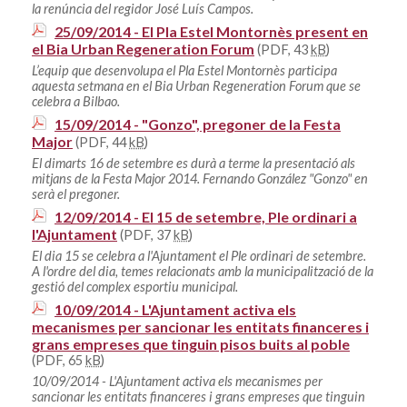
la renúncia del regidor José Luís Campos.
25/09/2014 - El Pla Estel Montornès present en
el Bia Urban Regeneration Forum
(PDF, 43
kB
)
L’equip que desenvolupa el Pla Estel Montornès participa
aquesta setmana en el Bia Urban Regeneration Forum que se
celebra a Bilbao.
15/09/2014 - "Gonzo", pregoner de la Festa
Major
(PDF, 44
kB
)
El dimarts 16 de setembre es durà a terme la presentació als
mitjans de la Festa Major 2014. Fernando González "Gonzo" en
serà el pregoner.
12/09/2014 - El 15 de setembre, Ple ordinari a
l'Ajuntament
(PDF, 37
kB
)
El dia 15 se celebra a l'Ajuntament el Ple ordinari de setembre.
A l'ordre del dia, temes relacionats amb la municipalització de la
gestió del complex esportiu municipal.
10/09/2014 - L'Ajuntament activa els
mecanismes per sancionar les entitats financeres i
grans empreses que tinguin pisos buits al poble
(PDF, 65
kB
)
10/09/2014 - L'Ajuntament activa els mecanismes per
sancionar les entitats financeres i grans empreses que tinguin