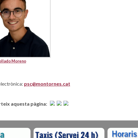
ollado Moreno
lectrònica:
psc@montornes.cat
eix aquesta pàgina: