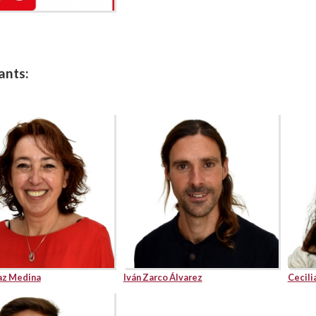
ants:
az Medina
Iván Zarco Álvarez
Cecili