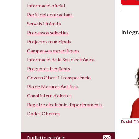
Informació oficial
.
Perfil del contractant
Serveis i tràmits
Integr
Processos selectius
Projectes municipals
Campanyes específiques
Informació de la Seu electrònica
Preguntes freqüents
Govern Obert i Transparència
Pla de Mesures Antifrau
Canal intern d'alertes
Registre electrònic d’apoderaments
Dades Obertes
Eva M. Dí
Butlletí electrònic