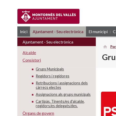
Inici
Ajuntament - Seu electrònica
RSS
El municipi
C
Ajuntament - Seu electrònica
Por
Alcalde
Grup
Consistori
Grups Municipals
Regidors i regidores
Retribucions i assignacions dels
càrrecs electes
Assignacions als grups municipals
Cartipàs. Tinents/es d'alcalde,
regidors/es delegats/des.
Òrgans de govern