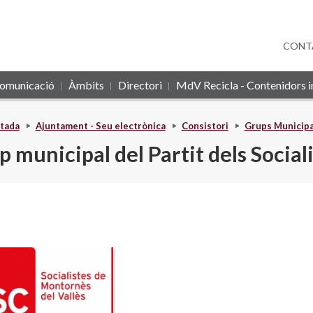
CONT
omunicació
Àmbits
Directori
MdV Recicla - Contenidors in
tada
Ajuntament - Seu electrònica
Consistori
Grups Municipa
 municipal del Partit dels Social