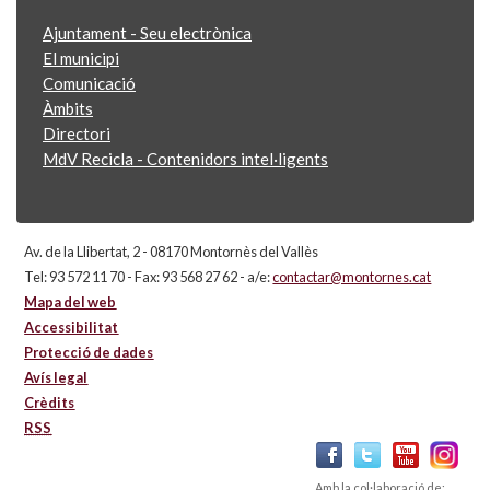
Ajuntament - Seu electrònica
El municipi
Comunicació
Àmbits
Directori
MdV Recicla - Contenidors intel·ligents
Av. de la Llibertat, 2 - 08170 Montornès del Vallès
Tel: 93 572 11 70 - Fax: 93 568 27 62 - a/e:
contactar@montornes.cat
Mapa del web
Accessibilitat
Protecció de dades
Avís legal
Crèdits
RSS
Amb la col·laboració de: