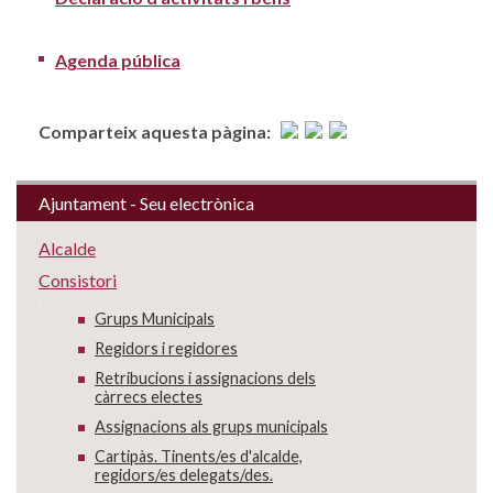
Agenda pública
Comparteix aquesta pàgina:
Ajuntament - Seu electrònica
Alcalde
Consistori
Grups Municipals
Regidors i regidores
Retribucions i assignacions dels
càrrecs electes
Assignacions als grups municipals
Cartipàs. Tinents/es d'alcalde,
regidors/es delegats/des.