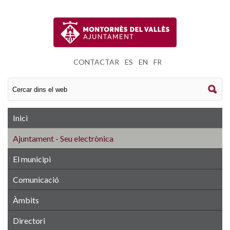
CONTACTAR
|
ES
|
EN
|
FR
Inici
Ajuntament - Seu electrònica
El municipi
Comunicació
Àmbits
Directori