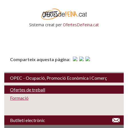
Comparteix aquesta pàgina:
OPEC - Ocupació, Promoció Econòmica i Comerç
Ofertes de treball
Formació
Butlletí electrònic