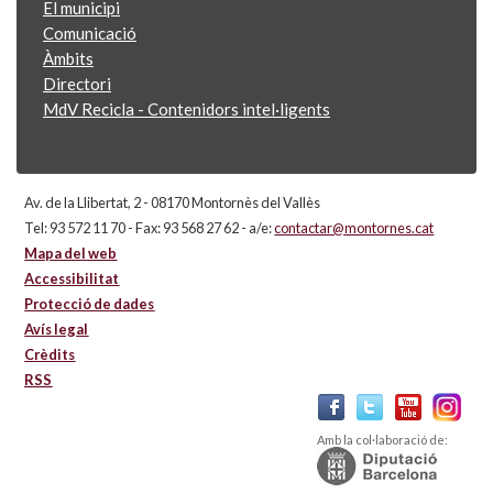
El municipi
Comunicació
Àmbits
Directori
MdV Recicla - Contenidors intel·ligents
Av. de la Llibertat, 2 - 08170 Montornès del Vallès
Tel: 93 572 11 70 - Fax: 93 568 27 62 - a/e:
contactar@montornes.cat
Mapa del web
Accessibilitat
Protecció de dades
Avís legal
Crèdits
RSS
Amb la col·laboració de: