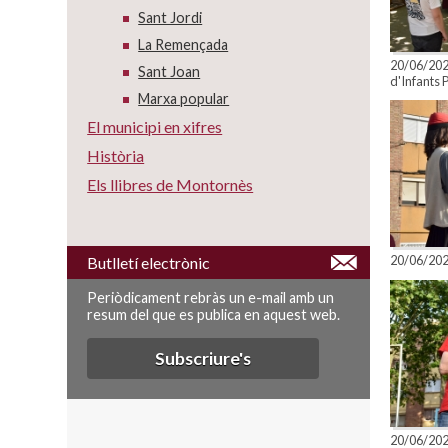
Sant Jordi
La Remençada
20/06/2026
Sant Joan
d'Infants P
Marxa popular
El municipi en xifres
Història
Els llibres de Montornès
20/06/2026
Butlletí electrònic
Periòdicament rebràs un e-mail amb un
resum del que es publica en aquest web.
Subscriure's
20/06/2026