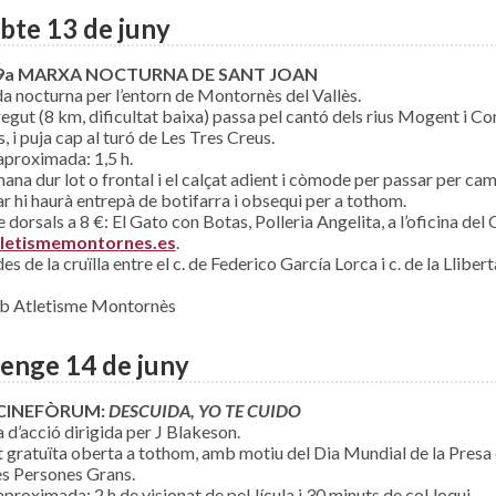
bte 13 de juny
9
a MARXA NOCTURNA DE SANT JOAN
 nocturna per l’entorn de Montornès del Vallès.
regut (8 km, dificultat baixa) passa pel cantó dels rius Mogent i Con
, i puja cap al turó de Les Tres Creus.
proximada: 1,5 h.
na dur lot o frontal i el calçat adient i còmode per passar per camin
r hi haurà entrepà de botifarra i obsequi per a tothom.
 dorsals a 8 €: El Gato con Botas, Polleria Angelita, a l’oficina del
letismemontornes.es
.
des de la cruïlla entre el c. de Federico García Lorca i c. de la Lli
ub Atletisme Montornès
enge 14 de juny
CINEFÒRUM:
DESCUIDA, YO TE CUIDO
a d’acció dirigida per J Blakeson.
t gratuïta oberta a tothom, amb motiu del Dia Mundial de la Presa
es Persones Grans.
proximada: 2 h de visionat de pel·lícula i 30 minuts de col·loqui.