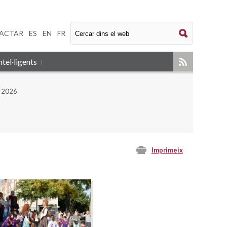
ACTAR
|
ES
|
EN
|
FR
tel·ligents
n 2026
Imprimeix