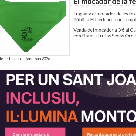
El mocador de la f
Enguany el mocador de les fest
Pública El Lledoner, que compl
Venda del mocador a 3 € al Cas
con Botas i Frutos Secos Orell
 les festes de Sant Joan 2026.