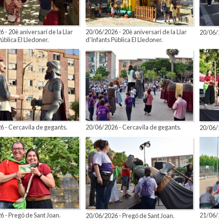
 - 20è aniversari de la Llar
20/06/2026 - 20è aniversari de la Llar
20/06/2
ública El Lledoner.
d'Infants Pública El Lledoner.
 - Cercavila de gegants.
20/06/2026 - Cercavila de gegants.
20/06/2
 - Pregó de Sant Joan.
21/06/2
20/06/2026 - Pregó de Sant Joan.