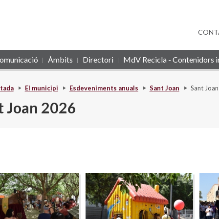
CONT
omunicació
Àmbits
Directori
MdV Recicla - Contenidors in
tada
El municipi
Esdeveniments anuals
Sant Joan
Sant Joa
t Joan 2026