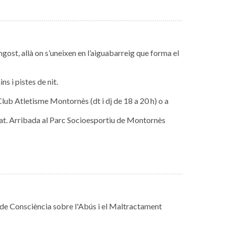
gost, allà on s’uneixen en l’aiguabarreig que forma el
s i pistes de nit.
 Club Atletisme Montornès (dt i dj de 18 a 20 h) o a
bertat. Arribada al Parc Socioesportiu de Montornès
 de Consciència sobre l'Abús i el Maltractament