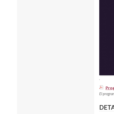
.
Prog
El progra
DETA