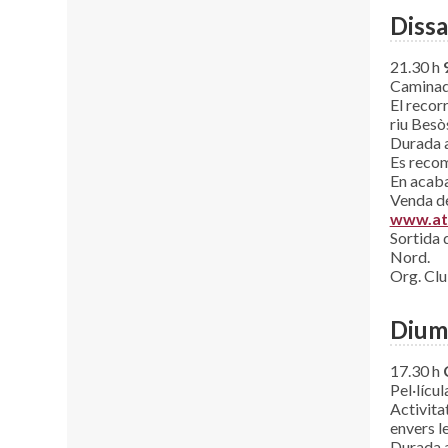
Dissa
21.30 h
Caminada
El recor
riu Besòs
Durada a
Es recoma
En acaba
Venda de
www.at
Sortida 
Nord.
Org. Cl
Dium
17.30 h
Pel·lícul
Activita
envers l
Durada a