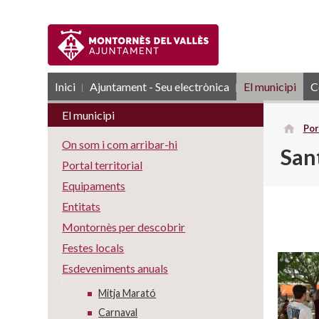
Inici
Ajuntament - Seu electrònica
RSS
El municipi
C
El municipi
Por
On som i com arribar-hi
San
Portal territorial
Equipaments
Entitats
Montornès per descobrir
Festes locals
Esdeveniments anuals
Mitja Marató
Carnaval