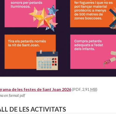
rama de les festes de Sant Joan 2026
(PDF, 2,91
MB
)
ma en format pdf
LL DE LES ACTIVITATS