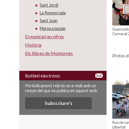
Sant Jordi
La Remençada
Sant Joan
Marxa popular
Guanyador
Carnaval 
El municipi en xifres
Història
Els llibres de Montornès
(Fotos d
Butlletí electrònic
Periòdicament rebràs un e-mail amb un
resum del que es publica en aquest web.
Subscriure's
Rua de car
Llibertat