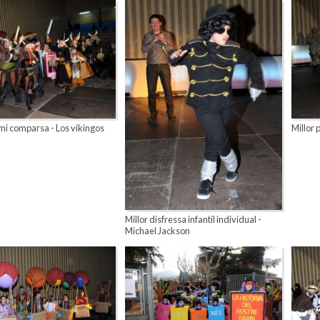
i comparsa - Los vikingos
Millor 
Millor disfressa infantil individual -
Michael Jackson