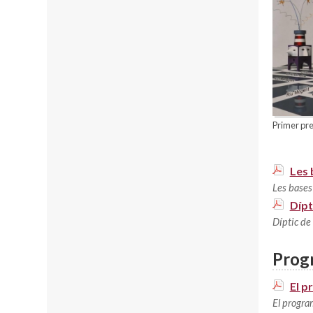
Primer pre
Les 
Les bases
Dípt
Díptic de
Progr
El p
El progra