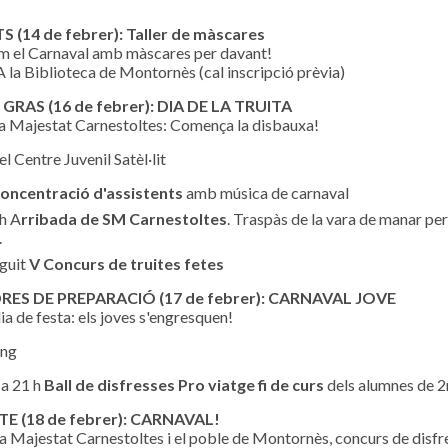
 (14 de febrer): Taller de màscares
m el Carnaval amb màscares per davant!
A la Biblioteca de Montornès (cal inscripció prèvia)
GRAS (16 de febrer): DIA DE LA TRUITA
a Majestat Carnestoltes: Comença la disbauxa!
el Centre Juvenil Satèl·lit
oncentració d'assistents
amb música de carnaval
h A
rribada de SM Carnestoltes
. Traspàs de la vara de manar per
.
guit
V Concurs de truites fetes
RES DE PREPARACIÓ (17 de febrer): CARNAVAL JOVE
ia de festa: els joves s'engresquen!
ing
 a 21 h
Ball de disfresses Pro viatge fi de curs
dels alumnes de 2n 
E (18 de febrer): CARNAVAL!
a Majestat Carnestoltes i el poble de Montornès, concurs de disfres