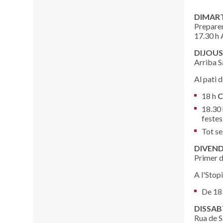
DIMARTS
Prepare
17.30 h 
DIJOUS 
Arriba S
Al pati d
18 h
C
18.30 
festes
Tot se
DIVEND
Primer d
A l'Stop
De 18
DISSABT
Rua de S