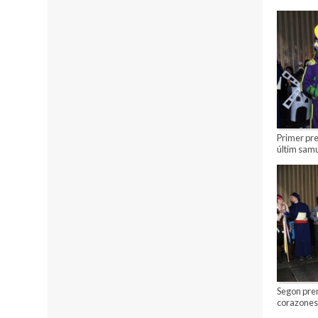
Primer pre
últim sam
Segon prem
corazones