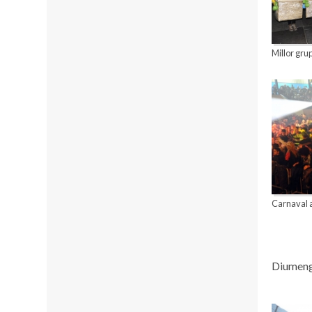
Millor grup
Carnaval a
Diumenge