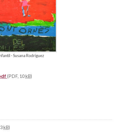
nfantil - Susana Rodríguez
pdf
(PDF, 10
kB
)
13
kB
)