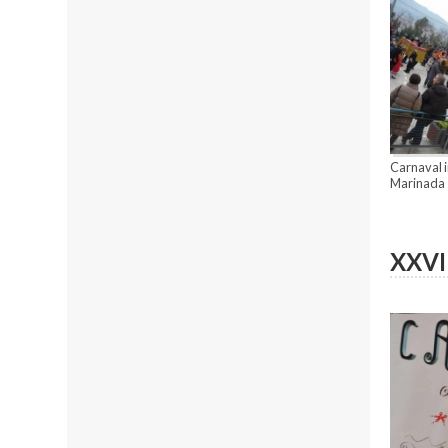
Carnaval in
Marinada
XXVII