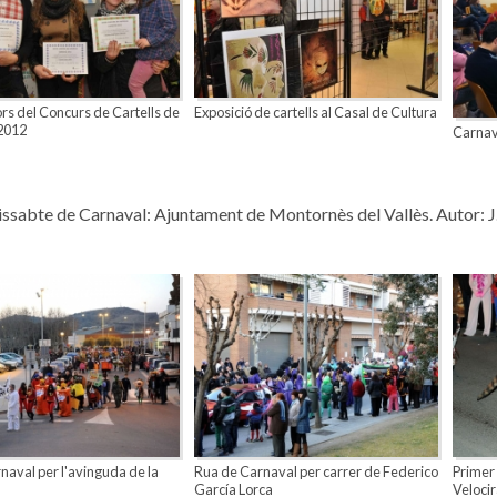
s del Concurs de Cartells de
Exposició de cartells al Casal de Cultura
2012
Carnava
issabte de Carnaval: Ajuntament de Montornès del Vallès. Autor: J
naval per l'avinguda de la
Rua de Carnaval per carrer de Federico
Primer 
García Lorca
Velocir