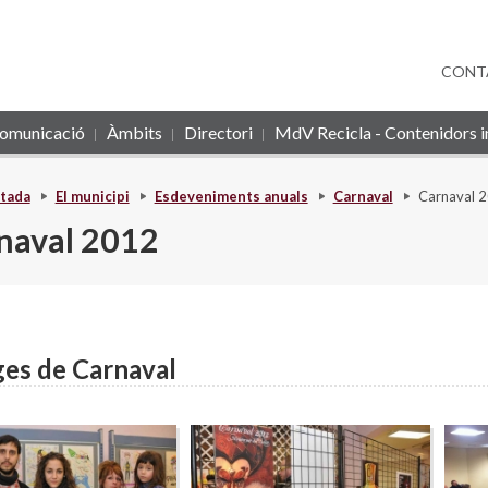
CONT
omunicació
Àmbits
Directori
MdV Recicla - Contenidors in
tada
El municipi
Esdeveniments anuals
Carnaval
Carnaval 
naval 2012
es de Carnaval