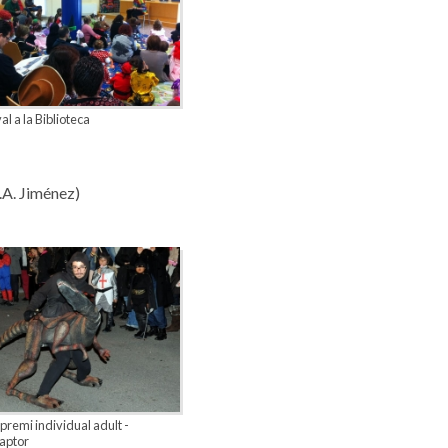
l a la Biblioteca
.A. Jiménez)
premi individual adult -
aptor