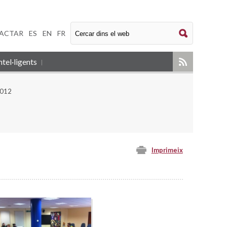
ACTAR
|
ES
|
EN
|
FR
tel·ligents
2012
Imprimeix