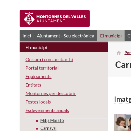
Inici
Ajuntament - Seu electrònica
RSS
El municipi
C
El municipi
Por
On som i com arribar-hi
Car
Portal territorial
Equipaments
Entitats
Montornès per descobrir
Imatg
Festes locals
Esdeveniments anuals
Mitja Marató
Carnaval