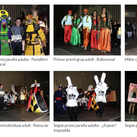
mi parella adulta - Penúltim i
Primer premi grup adult - Bollywood
Millor 
urai
i individual adult - Reina de
Segon premi parella adulta - ¿A peor?
Segon p
Imposible