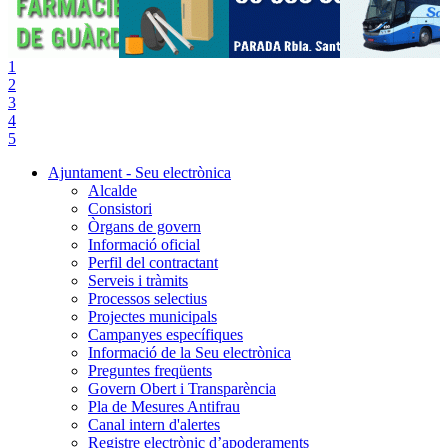
1
2
3
4
5
Ajuntament - Seu electrònica
Alcalde
Consistori
Òrgans de govern
Informació oficial
Perfil del contractant
Serveis i tràmits
Processos selectius
Projectes municipals
Campanyes específiques
Informació de la Seu electrònica
Preguntes freqüents
Govern Obert i Transparència
Pla de Mesures Antifrau
Canal intern d'alertes
Registre electrònic d’apoderaments