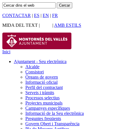
CONTACTAR
|
ES
|
EN
|
FR
MIDA DEL TEXT |
|
AMB ESTILS
Inici
Ajuntament - Seu electrònica
Alcalde
Consistori
Òrgans de govern
Informació oficial
Perfil del contractant
Serveis i tràmits
Processos selectius
Projectes municipals
Campanyes específiques
Informació de la Seu electrònica
Preguntes freqüents
Govern Obert i Transparència
Pla de Mesures Antifrau