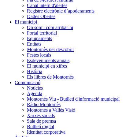
Canal intern d'alertes
Registre electrònic d’apoderaments
Dades Obertes
El municipi
On som i com arribar-hi
Portal territorial
Equipaments
Entitats
Montornès per descobrir
Festes locals
Esdeveniments anuals
El municipi en xifres
Història
Els llibres de Montornès
Comunicació
Notícies
Agenda
Montornès Viu - Butlletí d'informació municipal
Ràdio Montornès
Montornès a Vallès Visió
Xarxes socials
Sala de premsa
Butlletí digital
Identitat corporativa