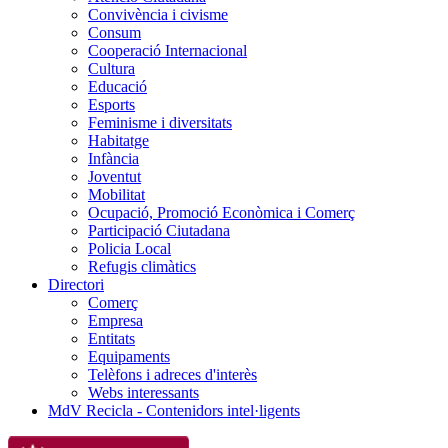
Convivència i civisme
Consum
Cooperació Internacional
Cultura
Educació
Esports
Feminisme i diversitats
Habitatge
Infància
Joventut
Mobilitat
Ocupació, Promoció Econòmica i Comerç
Participació Ciutadana
Policia Local
Refugis climàtics
Directori
Comerç
Empresa
Entitats
Equipaments
Telèfons i adreces d'interès
Webs interessants
MdV Recicla - Contenidors intel·ligents