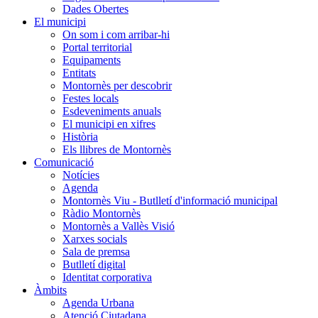
Dades Obertes
El municipi
On som i com arribar-hi
Portal territorial
Equipaments
Entitats
Montornès per descobrir
Festes locals
Esdeveniments anuals
El municipi en xifres
Història
Els llibres de Montornès
Comunicació
Notícies
Agenda
Montornès Viu - Butlletí d'informació municipal
Ràdio Montornès
Montornès a Vallès Visió
Xarxes socials
Sala de premsa
Butlletí digital
Identitat corporativa
Àmbits
Agenda Urbana
Atenció Ciutadana