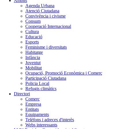
Àmbits
Agenda Urbana
Atenció Ciutadana
Convivència i civisme
Consum
Cooperació Internacional
Cultura
Educació
Esports
Feminisme i diversitats
Habitatge
Infància
Joventut
Mobilitat
Ocupació, Promoció Econòmica i Comerç
Participació Ciutadana
Policia Local
Refugis climàtics
Directori
Comerç
Empresa
Entitats
Equipaments
Telèfons i adreces d'interès
Webs interessants