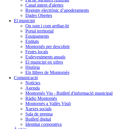
Canal intern d'alertes
Registre electrònic d’apoderaments
Dades Obertes
El municipi
On som i com arribar-hi
Portal territorial
Equipaments
Entitats
Montornès per descobrir
Festes locals
Esdeveniments anuals
El municipi en xifres
Història
Els llibres de Montornès
Comunicació
Notícies
Agenda
Montornès Viu - Butlletí d'informació municipal
Ràdio Montornès
Montornès a Vallès Visió
Xarxes socials
Sala de premsa
Butlletí digital
Identitat corporativa