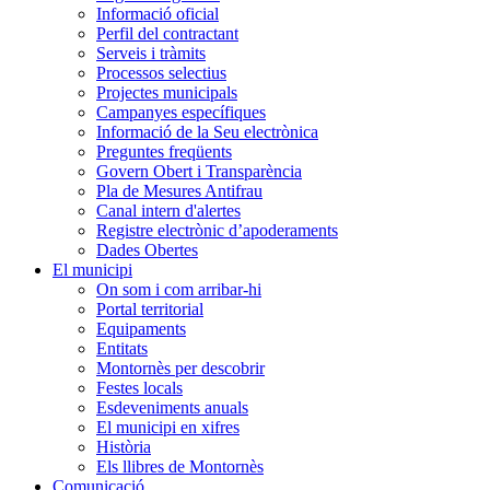
Informació oficial
Perfil del contractant
Serveis i tràmits
Processos selectius
Projectes municipals
Campanyes específiques
Informació de la Seu electrònica
Preguntes freqüents
Govern Obert i Transparència
Pla de Mesures Antifrau
Canal intern d'alertes
Registre electrònic d’apoderaments
Dades Obertes
El municipi
On som i com arribar-hi
Portal territorial
Equipaments
Entitats
Montornès per descobrir
Festes locals
Esdeveniments anuals
El municipi en xifres
Història
Els llibres de Montornès
Comunicació