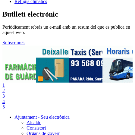
Refugis climàtics
Butlletí electrònic
Periòdicament rebràs un e-mail amb un resum del que es publica en
aquest web.
Subscriure's
1
2
3
4
5
Ajuntament - Seu electrònica
Alcalde
Consistori
Òrgans de govern