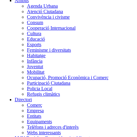
Àmbits
Agenda Urbana
Atenció Ciutadana
Convivència i civisme
Consum
Cooperació Internacional
Cultura
Educació
Esports
Feminisme i diversitats
Habitatge
Infància
Joventut
Mobilitat
Ocupació, Promoció Econòmica i Comerç
Participació Ciutadana
Policia Local
Refugis climàtics
Directori
Comerç
Empresa
Entitats
Equipaments
Telèfons i adreces d'interès
Webs interessants