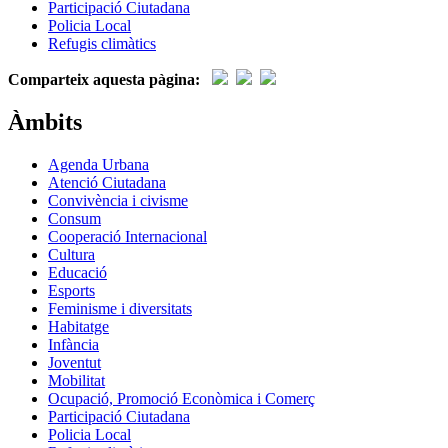
Participació Ciutadana
Policia Local
Refugis climàtics
Comparteix aquesta pàgina:
Àmbits
Agenda Urbana
Atenció Ciutadana
Convivència i civisme
Consum
Cooperació Internacional
Cultura
Educació
Esports
Feminisme i diversitats
Habitatge
Infància
Joventut
Mobilitat
Ocupació, Promoció Econòmica i Comerç
Participació Ciutadana
Policia Local