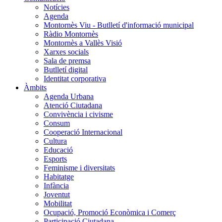
Notícies
Agenda
Montornès Viu - Butlletí d'informació municipal
Ràdio Montornès
Montornès a Vallès Visió
Xarxes socials
Sala de premsa
Butlletí digital
Identitat corporativa
Àmbits
Agenda Urbana
Atenció Ciutadana
Convivència i civisme
Consum
Cooperació Internacional
Cultura
Educació
Esports
Feminisme i diversitats
Habitatge
Infància
Joventut
Mobilitat
Ocupació, Promoció Econòmica i Comerç
Participació Ciutadana