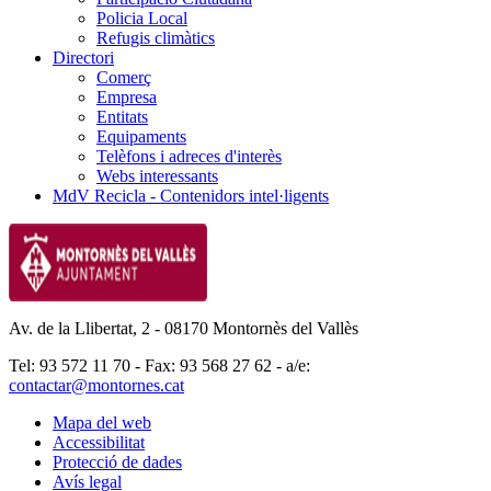
Policia Local
Refugis climàtics
Directori
Comerç
Empresa
Entitats
Equipaments
Telèfons i adreces d'interès
Webs interessants
MdV Recicla - Contenidors intel·ligents
Av. de la Llibertat, 2 - 08170 Montornès del Vallès
Tel: 93 572 11 70 - Fax: 93 568 27 62 - a/e:
contactar@montornes.cat
Mapa del web
Accessibilitat
Protecció de dades
Avís legal