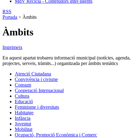
MdV Recicla - Contenidors intel·ligents
RSS
Portada
>
Àmbits
Àmbits
Imprimeix
En aquest apartat trobareu informació municipal (notícies, agenda,
projectes, serveis, tràmits...) organitzada per àmbits temàtics
Atenció Ciutadana
Convivència i civisme
Consum
Cooperació Internacional
Cultura
Educació
Feminisme i diversitats
Habitatge
Infància
Joventut
Mobilitat
Ocupació, Promoció Econòmica i Comerç