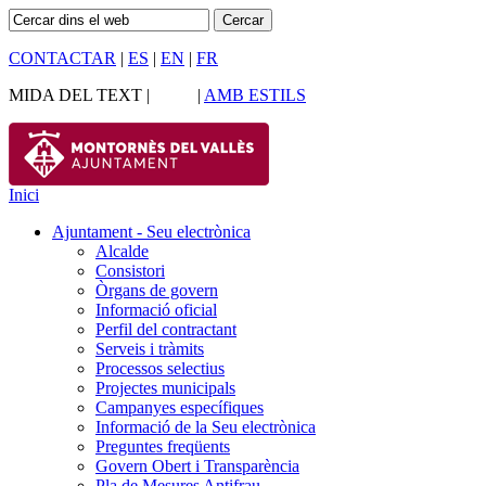
CONTACTAR
|
ES
|
EN
|
FR
MIDA DEL TEXT |
|
AMB ESTILS
Inici
Ajuntament - Seu electrònica
Alcalde
Consistori
Òrgans de govern
Informació oficial
Perfil del contractant
Serveis i tràmits
Processos selectius
Projectes municipals
Campanyes específiques
Informació de la Seu electrònica
Preguntes freqüents
Govern Obert i Transparència
Pla de Mesures Antifrau