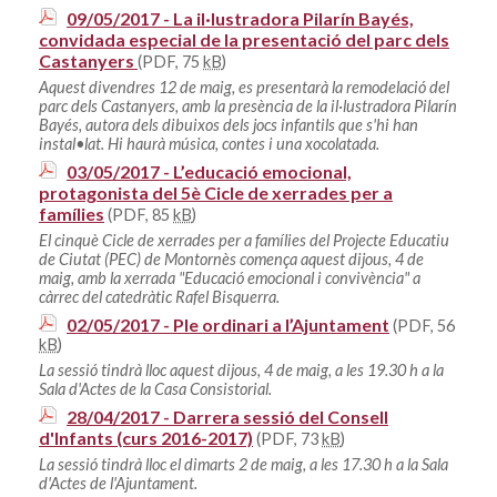
09/05/2017 - La il·lustradora Pilarín Bayés,
convidada especial de la presentació del parc dels
Castanyers
(PDF, 75
kB
)
Aquest divendres 12 de maig, es presentarà la remodelació del
parc dels Castanyers, amb la presència de la il·lustradora Pilarín
Bayés, autora dels dibuixos dels jocs infantils que s'hi han
instal•lat. Hi haurà música, contes i una xocolatada.
03/05/2017 - L’educació emocional,
protagonista del 5è Cicle de xerrades per a
famílies
(PDF, 85
kB
)
El cinquè Cicle de xerrades per a famílies del Projecte Educatiu
de Ciutat (PEC) de Montornès comença aquest dijous, 4 de
maig, amb la xerrada "Educació emocional i convivència" a
càrrec del catedràtic Rafel Bisquerra.
02/05/2017 - Ple ordinari a l’Ajuntament
(PDF, 56
kB
)
La sessió tindrà lloc aquest dijous, 4 de maig, a les 19.30 h a la
Sala d'Actes de la Casa Consistorial.
28/04/2017 - Darrera sessió del Consell
d'Infants (curs 2016-2017)
(PDF, 73
kB
)
La sessió tindrà lloc el dimarts 2 de maig, a les 17.30 h a la Sala
d'Actes de l'Ajuntament.