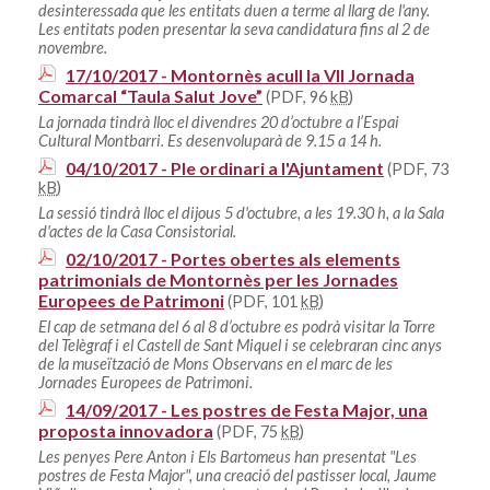
desinteressada que les entitats duen a terme al llarg de l'any.
Les entitats poden presentar la seva candidatura fins al 2 de
novembre.
17/10/2017 - Montornès acull la VII Jornada
Comarcal “Taula Salut Jove”
(PDF, 96
kB
)
La jornada tindrà lloc el divendres 20 d’octubre a l’Espai
Cultural Montbarri. Es desenvoluparà de 9.15 a 14 h.
04/10/2017 - Ple ordinari a l'Ajuntament
(PDF, 73
kB
)
La sessió tindrà lloc el dijous 5 d'octubre, a les 19.30 h, a la Sala
d'actes de la Casa Consistorial.
02/10/2017 - Portes obertes als elements
patrimonials de Montornès per les Jornades
Europees de Patrimoni
(PDF, 101
kB
)
El cap de setmana del 6 al 8 d’octubre es podrà visitar la Torre
del Telègraf i el Castell de Sant Miquel i se celebraran cinc anys
de la museïtzació de Mons Observans en el marc de les
Jornades Europees de Patrimoni.
14/09/2017 - Les postres de Festa Major, una
proposta innovadora
(PDF, 75
kB
)
Les penyes Pere Anton i Els Bartomeus han presentat "Les
postres de Festa Major", una creació del pastisser local, Jaume