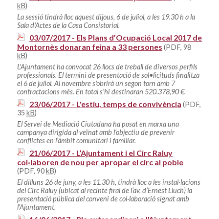
kB
)
La sessió tindrà lloc aquest dijous, 6 de juliol, a les 19.30 h a la
Sala d'Actes de la Casa Consistorial.
03/07/2017 - Els Plans d’Ocupació Local 2017 de
Montornès donaran feina a 33 persones
(PDF, 98
kB
)
L'Ajuntament ha convocat 26 llocs de treball de diversos perfils
professionals. El termini de presentació de sol•licituds finalitza
el 6 de juliol. Al novembre s'obrirà un segon torn amb 7
contractacions més. En total s’hi destinaran 520.378,90 €.
23/06/2017 - L'estiu, temps de convivència
(PDF,
35
kB
)
El Servei de Mediació Ciutadana ha posat en marxa una
campanya dirigida al veïnat amb l’objectiu de prevenir
conflictes en l’àmbit comunitari i familiar.
21/06/2017 - L’Ajuntament i el Circ Raluy
col·laboren de nou per apropar el circ al poble
(PDF, 90
kB
)
El dilluns 26 de juny, a les 11.30 h, tindrà lloc a les instal·lacions
del Circ Raluy (ubicat al recinte firal de l’av. d’Ernest Lluch) la
presentació pública del conveni de col·laboració signat amb
l’Ajuntament.