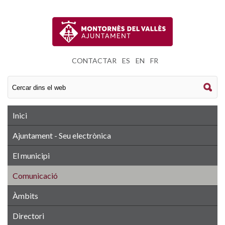
CONTACTAR
|
ES
|
EN
|
FR
Inici
Ajuntament - Seu electrònica
El municipi
Comunicació
Àmbits
Directori