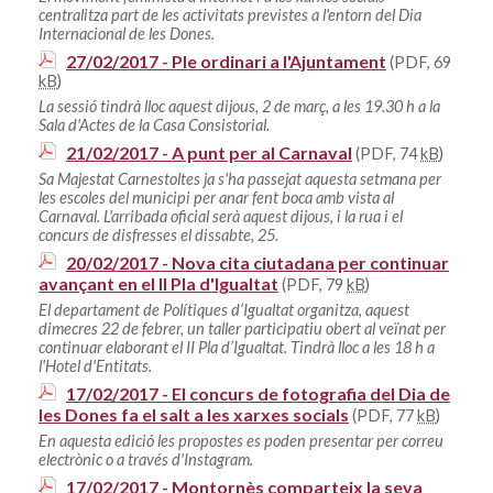
centralitza part de les activitats previstes a l'entorn del Dia
Internacional de les Dones.
27/02/2017 - Ple ordinari a l'Ajuntament
(PDF, 69
kB
)
La sessió tindrà lloc aquest dijous, 2 de març, a les 19.30 h a la
Sala d'Actes de la Casa Consistorial.
21/02/2017 - A punt per al Carnaval
(PDF, 74
kB
)
Sa Majestat Carnestoltes ja s'ha passejat aquesta setmana per
les escoles del municipi per anar fent boca amb vista al
Carnaval. L'arribada oficial serà aquest dijous, i la rua i el
concurs de disfresses el dissabte, 25.
20/02/2017 - Nova cita ciutadana per continuar
avançant en el II Pla d'Igualtat
(PDF, 79
kB
)
El departament de Polítiques d’Igualtat organitza, aquest
dimecres 22 de febrer, un taller participatiu obert al veïnat per
continuar elaborant el II Pla d’Igualtat. Tindrà lloc a les 18 h a
l'Hotel d'Entitats.
17/02/2017 - El concurs de fotografia del Dia de
les Dones fa el salt a les xarxes socials
(PDF, 77
kB
)
En aquesta edició les propostes es poden presentar per correu
electrònic o a través d'Instagram.
17/02/2017 - Montornès comparteix la seva