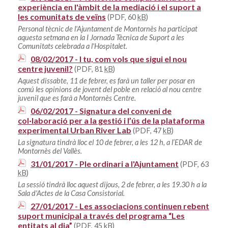
experiència en l'àmbit de la mediació i el suport a
les comunitats de veïns
(PDF, 60
kB
)
Personal tècnic de l'Ajuntament de Montornès ha participat
aquesta setmana en la I Jornada Tècnica de Suport a les
Comunitats celebrada a l'Hospitalet.
08/02/2017 - I tu, com vols que sigui el nou
centre juvenil?
(PDF, 81
kB
)
Aquest dissabte, 11 de febrer, es farà un taller per posar en
comú les opinions de jovent del poble en relació al nou centre
juvenil que es farà a Montornès Centre.
06/02/2017 - Signatura del conveni de
col·laboració per a la gestió i l’ús de la plataforma
experimental Urban River Lab
(PDF, 47
kB
)
La signatura tindrà lloc el 10 de febrer, a les 12 h, a l’EDAR de
Montornès del Vallès.
31/01/2017 - Ple ordinari a l'Ajuntament
(PDF, 63
kB
)
La sessió tindrà lloc aquest dijous, 2 de febrer, a les 19.30 h a la
Sala d'Actes de la Casa Consistorial.
27/01/2017 - Les associacions continuen rebent
suport municipal a través del programa “Les
entitats al dia”
(PDF, 45
kB
)