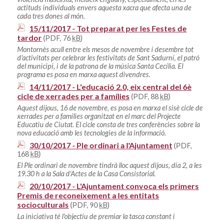
actituds individuals envers aquesta xacra que afecta una de
cada tres dones al món.
15/11/2017 - Tot preparat per les Festes de
tardor
(PDF, 76
kB
)
Montornès acull entre els mesos de novembre i desembre tot
d'activitats per celebrar les festivitats de Sant Sadurní, el patró
del municipi, i de la patrona de la música Santa Cecília. El
programa es posa en marxa aquest divendres.
14/11/2017 - L'educació 2.0, eix central del 6è
cicle de xerrades per a famílies
(PDF, 88
kB
)
Aquest dijous, 16 de novembre, es posa en marxa el sisè cicle de
xerrades per a famílies organitzat en el marc del Projecte
Educatiu de Ciutat. El cicle consta de tres conferències sobre la
nova educació amb les tecnologies de la informació.
30/10/2017 - Ple ordinari a l'Ajuntament
(PDF,
168
kB
)
El Ple ordinari de novembre tindrà lloc aquest dijous, dia 2, a les
19.30 h a la Sala d'Actes de la Casa Consistorial.
20/10/2017 - L'Ajuntament convoca els primers
Premis de reconeixement a les entitats
socioculturals
(PDF, 90
kB
)
La iniciativa té l'objectiu de premiar la tasca constant i