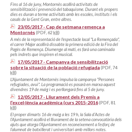
Fins al 16 de juny, Montornès acollirà activitats de
sensibilització i prevenció del tabaquisme. Durant els propers
dies es duran a terme activitats amb les escoles, instituts i els
casals de la Gent Gran, entre altres.
23/05/2017 - Cap de setmana remença a
Montornès
(PDF, 62
kB
)
A més de la representació de l'espectacle local "La Remençada",
el carrer Major acollirà dissabte la primera edició de la Fira del
Pagès de Remença. Diumenge al matí, es farà una caminada
pels indrets que inspiren el musical.
17/05/2017 - Campanya de sensibilització
sobre la situació de la població refugiada
(PDF, 74
kB
)
L'Ajuntament de Montornès impulsa la campanya "Persones
refugiades, avui". La programació es posarà en marxa aquest
divendres 19 de maig i es perllongarà fins al 5 de juny.
12/05/2017 - Lliurament dels Premis a
l’excel·lència acadèmica (curs 2015-2016
(PDF, 81
kB
)
El proper dimarts 16 de maig a les 19 h, la Sala d’Actes de
l’Ajuntament acollirà el lliurament de la setena convocatòria dels
ajuts que atorga l’Ajuntament en reconeixement a l’esforç de
l’alumnat de batxillerat i universitari amb millors notes.