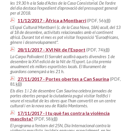
les 19.30 h a la Sala d'Actes de la Casa Consistorial. De l'ordre
del dia destaca l'expedient d'aprovació del pressupost general
per al 2018.
11/12/2017 - Àfrica a Montbarri
(PDF, 56
kB
)
L'Espai Cultural Montbarri (c. de la Casa Nova, 18A) acull, del 13
al 18 de desembre, activitats relacionades amb el continent
africà. Durant tot el mes es pot visitar l'exposició "Euroafricans,
gènere i desenvolupament".
28/11/2017 - XVI Nit de l’Esport
(PDF, 74
kB
)
La Carpa Polivalent El Sorralet acollirà aquets divendres 1 de
desembre la XVI edició de la Nit de l'Esport. La cita premia
anualment els millors esportistes locals. El lliurament de
guardons començarà a les 21 h.
27/11/2017 - Portes obertes a Can Saurina
(PDF,
81
kB
)
Els dies 1 i 2 de desembre Can Saurina celebra jornades de
portes obertes perquè la ciutadania pugui visitar l'edifici i
veure el resultat de les obres que l'han convertit en un centre
cultural i en la nova seu de Ràdio Montornès.
17/11/2017 - I tu què fas contra la violència
masclista?
(PDF, 58
kB
)
El programa a l'entorn del 25N, Dia Internacional contra la
violència masclista, incideix enguany, especialment, en les