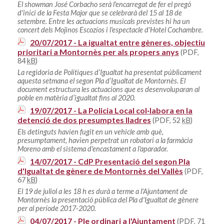
El showman José Corbacho serà l'encarregat de fer el pregó
d'inici de la Festa Major que se celebrarà del 15 al 18 de
setembre. Entre les actuacions musicals previstes hi ha un
concert dels Mojinos Escozíos i l'espectacle d'Hotel Cochambre.
20/07/2017 - La igualtat entre gèneres, objectiu
prioritari a Montornès per als propers anys
(PDF,
84
kB
)
La regidoria de Polítiques d’Igualtat ha presentat públicament
aquesta setmana el segon Pla d’Igualtat de Montornès. El
document estructura les actuacions que es desenvoluparan al
poble en matèria d’igualtat fins al 2020.
19/07/2017 - La Policia Local col·labora en la
detenció de dos presumptes lladres
(PDF, 52
kB
)
Els detinguts havien fugit en un vehicle amb què,
presumptament, havien perpetrat un robatori a la farmàcia
Moreno amb el sistema d'encastament a l'aparador.
14/07/2017 - CdP Presentació del segon Pla
d'Igualtat de gènere de Montornès del Vallès
(PDF,
67
kB
)
El 19 de juliol a les 18 h es durà a terme a l'Ajuntament de
Montornès la presentació pública del Pla d'Igualtat de gènere
per al període 2017-2020.
04/07/2017 - Ple ordinari a l'Ajuntament
(PDF, 71