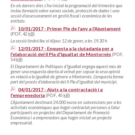
En els darrers dies s’ha iniciat la programació del trimestre que
inclou formació sobre xarxes socials, protecció de dades i una
sessió d’assessorament en gestió fiscal i econòmica de les
entitats.
10/01/2017 - Primer Ple de l'any a l'Ajuntament
(PDF, 42
kB
)
La sessió tindrà lloc el dijous 12 de gener, a les 19.30 h
12/01/2017 - Enquesta a la ciutadania per a
l’elaboració del II Pla d’Igualtat de Montornès
(PDF,
54
kB
)
El Departament de Polítiques d’Igualtat engega aquest mes de
gener una enquesta oberta al veïnat per copsar la seva opinió
en relació a la igualtat de gènere a Montornès. L’enquesta forma
part del procés d’elaboració del II Pla d’igualtat del municipi.
04/01/2017 - Ajuts a la contractació i a
l’emprenedoria
(PDF, 45
kB
)
L’Ajuntament destinarà 24.000 euros en subvencions per a les
activitats econòmiques que hagin contractat persones a l’atur
participants en projectes del Departament de Promoció
Econòmica i a emprenedors que hagin iniciat un projecte
empresarial.