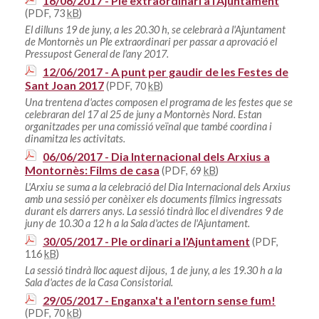
16/06/2017 - Ple extraordinari a l'Ajuntament
(PDF, 73
kB
)
El dilluns 19 de juny, a les 20.30 h, se celebrarà a l'Ajuntament
de Montornès un Ple extraordinari per passar a aprovació el
Pressupost General de l'any 2017.
12/06/2017 - A punt per gaudir de les Festes de
Sant Joan 2017
(PDF, 70
kB
)
Una trentena d'actes composen el programa de les festes que se
celebraran del 17 al 25 de juny a Montornès Nord. Estan
organitzades per una comissió veïnal que també coordina i
dinamitza les activitats.
06/06/2017 - Dia Internacional dels Arxius a
Montornès: Films de casa
(PDF, 69
kB
)
L'Arxiu se suma a la celebració del Dia Internacional dels Arxius
amb una sessió per conèixer els documents fílmics ingressats
durant els darrers anys. La sessió tindrà lloc el divendres 9 de
juny de 10.30 a 12 h a la Sala d'actes de l'Ajuntament.
30/05/2017 - Ple ordinari a l'Ajuntament
(PDF,
116
kB
)
La sessió tindrà lloc aquest dijous, 1 de juny, a les 19.30 h a la
Sala d'actes de la Casa Consistorial.
29/05/2017 - Enganxa't a l'entorn sense fum!
(PDF, 70
kB
)