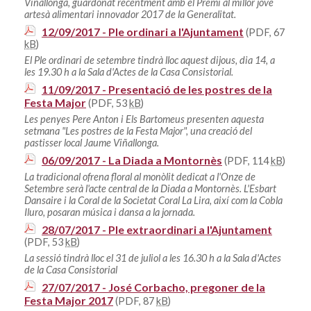
Viñallonga, guardonat recentment amb el Premi al millor jove
artesà alimentari innovador 2017 de la Generalitat.
12/09/2017 - Ple ordinari a l'Ajuntament
(PDF, 67
kB
)
El Ple ordinari de setembre tindrà lloc aquest dijous, dia 14, a
les 19.30 h a la Sala d'Actes de la Casa Consistorial.
11/09/2017 - Presentació de les postres de la
Festa Major
(PDF, 53
kB
)
Les penyes Pere Anton i Els Bartomeus presenten aquesta
setmana "Les postres de la Festa Major", una creació del
pastisser local Jaume Viñallonga.
06/09/2017 - La Diada a Montornès
(PDF, 114
kB
)
La tradicional ofrena floral al monòlit dedicat a l'Onze de
Setembre serà l'acte central de la Diada a Montornès. L'Esbart
Dansaire i la Coral de la Societat Coral La Lira, així com la Cobla
Iluro, posaran música i dansa a la jornada.
28/07/2017 - Ple extraordinari a l'Ajuntament
(PDF, 53
kB
)
La sessió tindrà lloc el 31 de juliol a les 16.30 h a la Sala d'Actes
de la Casa Consistorial
27/07/2017 - José Corbacho, pregoner de la
Festa Major 2017
(PDF, 87
kB
)