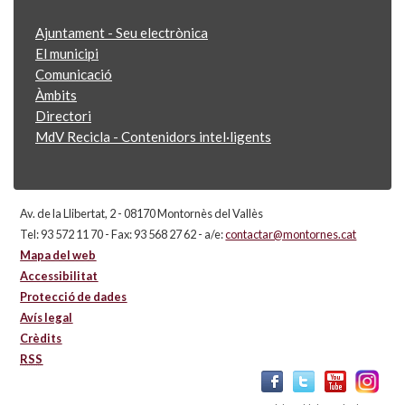
Ajuntament - Seu electrònica
El municipi
Comunicació
Àmbits
Directori
MdV Recicla - Contenidors intel·ligents
Av. de la Llibertat, 2 - 08170 Montornès del Vallès
Tel: 93 572 11 70 - Fax: 93 568 27 62 - a/e:
contactar@montornes.cat
Mapa del web
Accessibilitat
Protecció de dades
Avís legal
Crèdits
RSS