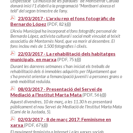
L'espectacle "La música de les paraules" de Montserrat Carulla
donarà inici l'1 d'abril a la programació "Montbarri aixeca el
teló" del segon trimestre de l'any.
23/03/2017 - L'arxiu rep el fons fotogràfic de
Bernardo López
(PDF, 82
kB
)
L'Arxiu Municipal ha incorporat el fons fotogràfic personal de
Bernardo López, activista cultural i social molt vinculat al teixit
associatiu de Montornès Nord, que va morir al desembre. El
fons inclou més de 1.500 fotografies i clixés.
22/03/2017 - La rehabilitació dels habitatges
municipals, en marxa
(PDF, 75
kB
)
Durant les darreres setmanes s'han iniciat els treballs de
rehabilitació dels 6 immobles adquirits per l'Ajuntament que
s'ha previst orientar a l'emancipació juvenil i a persones grans o
amb mobilitat reduïda.
08/03/2017 - Presentació del Servei de
Mediació a l'Institut Marta Mata
(PDF, 56
kB
)
Aquest divendres, 10 de març, a les 11.30 h es presentarà
públicament el nou Servei de Mediació de l'Institut Marta Mata
(Camí de la Justada, 5).
02/03/2017 - 8 de març 2017: Feminisme en
xarxa
(PDF, 67
kB
)
El moviment feminista a Internet i a les xarxes socials