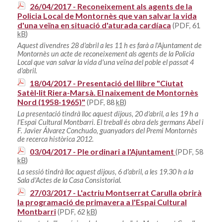
26/04/2017 - Reconeixement als agents de la
Policia Local de Montornès que van salvar la vida
d'una veïna en situació d'aturada cardíaca
(PDF, 61
kB
)
Aquest divendres 28 d'abril a les 11 h es farà a l'Ajuntament de
Montornès un acte de reconeixement als agents de la Policia
Local que van salvar la vida d'una veïna del poble el passat 4
d'abril.
18/04/2017 - Presentació del llibre "Ciutat
Satèl·lit Riera-Marsà. El naixement de Montornès
Nord (1958-1965)"
(PDF, 88
kB
)
La presentació tindrà lloc aquest dijous, 20 d'abril, a les 19 h a
l'Espai Cultural Montbarri. El treball és obra dels germans Abel i
F. Javier Álvarez Conchudo, guanyadors del Premi Montornès
de recerca històrica 2012.
03/04/2017 - Ple ordinari a l'Ajuntament
(PDF, 58
kB
)
La sessió tindrà lloc aquest dijous, 6 d'abril, a les 19.30 h a la
Sala d'Actes de la Casa Consistorial.
27/03/2017 - L'actriu Montserrat Carulla obrirà
la programació de primavera a l'Espai Cultural
Montbarri
(PDF, 62
kB
)