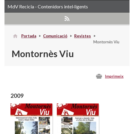
MdV Recicla - Contenidors intel·ligents
Portada
Comunicació
Revistes
Montornès Viu
Montornès Viu
Imprimeix
2009