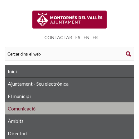
CONTACTAR
|
ES
|
EN
|
FR
Inici
Ajuntament - Seu electrònica
El municipi
Comunicació
Àmbits
Directori