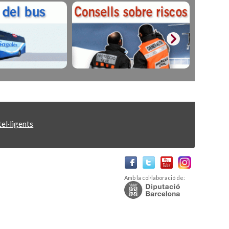
el·ligents
Amb la col·laboració de: