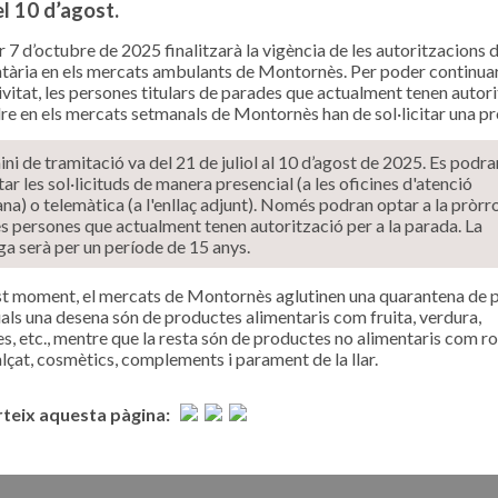
 el 10 d’agost.
r 7 d’octubre de 2025 finalitzarà la vigència de les autoritzacions 
tària en els mercats ambulants de Montornès. Per poder continua
ivitat, les persones titulars de parades que actualment tenen autor
re en els mercats setmanals de Montornès han de sol·licitar una pr
ini de tramitació va del 21 de juliol al 10 d’agost de 2025. Es podra
ar les sol·licituds de manera presencial (a les oficines d'atenció
na) o telemàtica (a l'enllaç adjunt). Només podran optar a la pròrr
s persones que actualment tenen autorització per a la parada. La
a serà per un període de 15 anys.
t moment, el mercats de Montornès aglutinen una quarantena de 
uals una desena són de productes alimentaris com fruita, verdura,
s, etc., mentre que la resta són de productes no alimentaris com r
calçat, cosmètics, complements i parament de la llar.
eix aquesta pàgina: