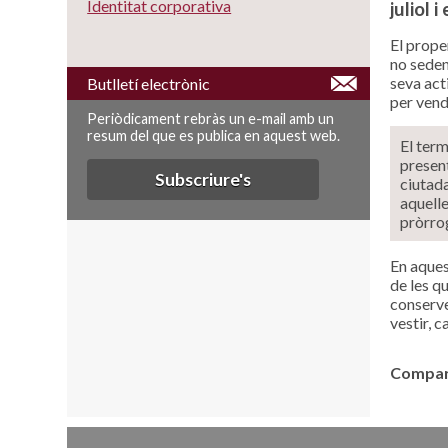
Identitat corporativa
juliol i
El prope
no seden
seva act
Butlletí electrònic
per vend
Periòdicament rebràs un e-mail amb un
resum del que es publica en aquest web.
El term
present
Subscriure's
ciutada
aquelle
pròrrog
En aques
de les q
conserve
vestir, 
Compart