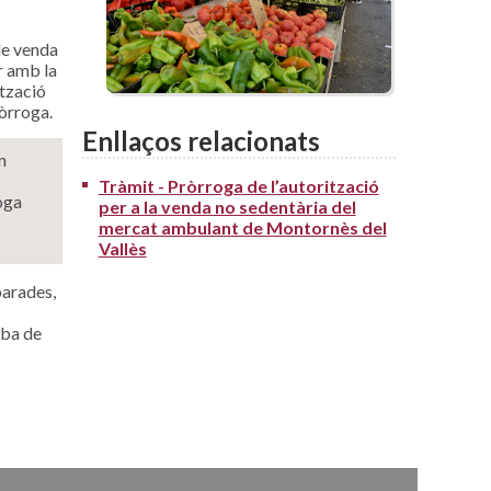
de venda
r amb la
ització
òrroga.
Enllaços relacionats
n
Tràmit - Pròrroga de l’autorització
oga
per a la venda no sedentària del
mercat ambulant de Montornès del
Vallès
parades,
oba de