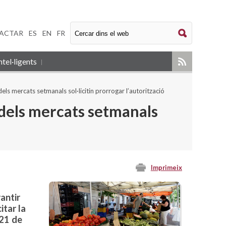
ACTAR
|
ES
|
EN
|
FR
tel·ligents
els mercats setmanals sol·licitin prorrogar l’autorització
 dels mercats setmanals
Imprimeix
antir
itar la
 21 de