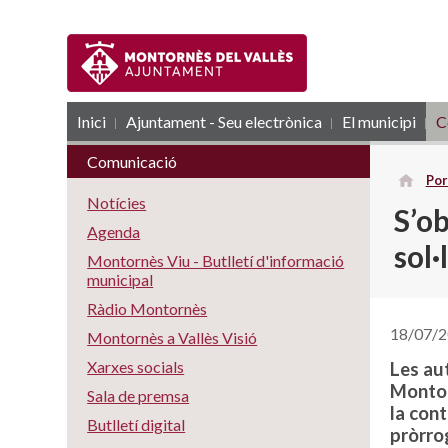
Inici
Ajuntament - Seu electrònica
RSS
El municipi
C
Comunicació
Por
Notícies
S’o
Agenda
sol·
Montornès Viu - Butlletí d'informació
municipal
Ràdio Montornès
18/07/
Montornès a Vallès Visió
Xarxes socials
Les au
Montor
Sala de premsa
la cont
Butlletí digital
pròrrog