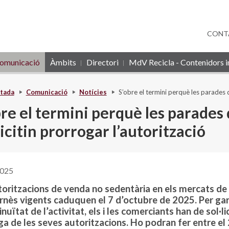
CONT
omunicació
Àmbits
Directori
MdV Recicla - Contenidors in
tada
Comunicació
Notícies
S’obre el termini perquè les parades d
bre el termini perquè les parades
licitin prorrogar l’autorització
2025
toritzacions de venda no sedentària en els mercats de
nès vigents caduquen el 7 d’octubre de 2025. Per gar
inuïtat de l’activitat, els i les comerciants han de sol·lic
a de les seves autoritzacions. Ho podran fer entre el