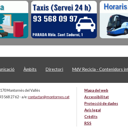
nicació
Àmbits
Directori
MdV Recicla - Contenidors int
 08170 Montornès del Vallès
Mapa del web
93 568 27 62 - a/e:
contactar@montornes.cat
Accessibilitat
Protecció de dades
Avís legal
Crèdits
RSS