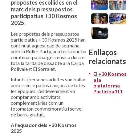
propostes escollides en el
marc dels pressupostos
participatius +30 Kosmos
2025.
Les propostes dels pressupostos
participatius +30 Kosmos 2025 han
continuat aquest cap de setmana
Enllaços
amb la Roller Party, una festa que ha
combinat patinatge i música durant
relacionats
tota la tarda de dissabte a la Carpa
Polivalent El Sorralet.
El +30 Kosmos
Infants i persones adultes van ballar
a la
amb i sense patins cançons de totes
plataforma
les èpoques. L’esdeveniment va
Participa311
comptar amb activitats
complementàries com un
fotomaton commemoratiu i servei
de barra gratuït.
A l’equador dels +30 Kosmos
2025