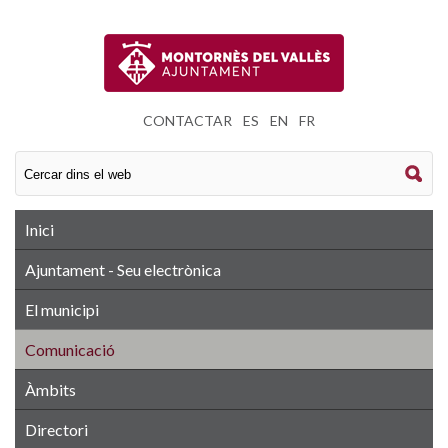
CONTACTAR
|
ES
|
EN
|
FR
Inici
Ajuntament - Seu electrònica
El municipi
Comunicació
Àmbits
Directori