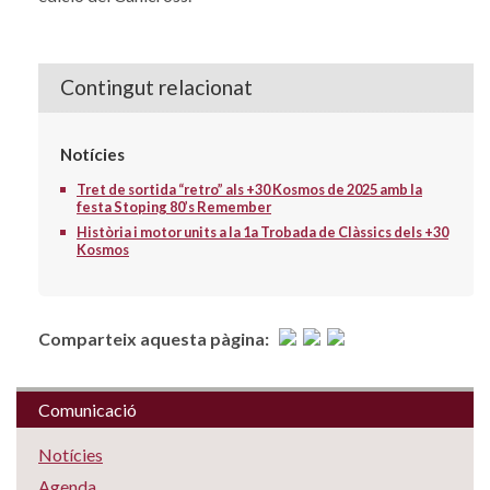
Contingut relacionat
Notícies
Tret de sortida “retro” als +30 Kosmos de 2025 amb la
festa Stoping 80’s Remember
Història i motor units a la 1a Trobada de Clàssics dels +30
Kosmos
Comparteix aquesta pàgina:
Comunicació
Notícies
Agenda