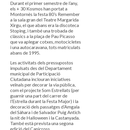
Durant el primer semestre de l’any,
els + 30 Kosmos han portat a
Montornès la festa 80’s Remember
a la sala gran del Teatre Margarida
Xirgu, el que abans era la discoteca
Stoping, i també una trobada de
clàssics a la plaça de Pau Picasso
que va aplegar cotxes, motocicletes
i una autocaravana, tots matriculats
abans de 1995.
Les activitats dels pressupostos
impulsats des del Departament
municipal de Participació
Ciutadana inclouran iniciatives
veïnals per decorar la via pública,
com el projecte Som Estrellats (per
guarnir una part del carrer de
l’Estrella durant la Festa Major) i la
decoració dels passatges d’Amgala
del Sàhara i de Salvador Puig Antich
la nit de Halloween i la Castanyada.
També està prevista una segona
edició del Canicross.