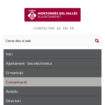
CONTACTAR
|
ES
|
EN
|
FR
Inici
Ajuntament - Seu electrònica
El municipi
Comunicació
Àmbits
Directori