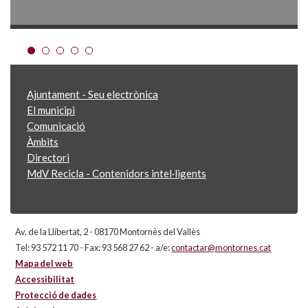
Ajuntament - Seu electrònica
El municipi
Comunicació
Àmbits
Directori
MdV Recicla - Contenidors intel·ligents
Av. de la Llibertat, 2 - 08170 Montornès del Vallès
Tel: 93 572 11 70 - Fax: 93 568 27 62 - a/e:
contactar@montornes.cat
Mapa del web
Accessibilitat
Protecció de dades