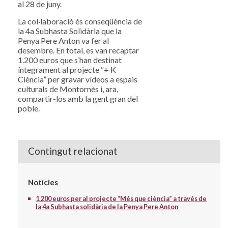
al 28 de juny.
La col·laboració és conseqüència de
la 4a Subhasta Solidària que la
Penya Pere Anton va fer al
desembre. En total, es van recaptar
1.200 euros que s’han destinat
íntegrament al projecte “+ K
Ciència” per gravar vídeos a espais
culturals de Montornès i, ara,
compartir-los amb la gent gran del
poble.
Contingut relacionat
Notícies
1.200 euros per al projecte “Més que ciència” a través de
la 4a Subhasta solidària de la Penya Pere Anton