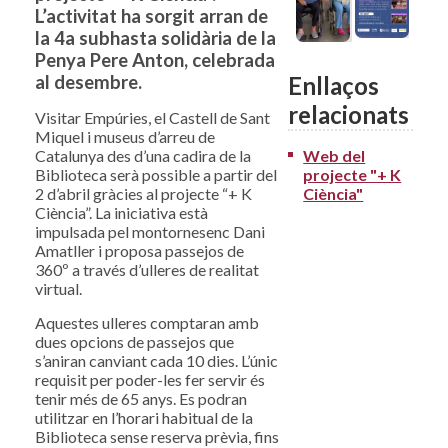
L’activitat ha sorgit arran de
la 4a subhasta solidària de la
Penya Pere Anton, celebrada
al desembre.
Enllaços
relacionats
Visitar Empúries, el Castell de Sant
Miquel i museus d’arreu de
Catalunya des d’una cadira de la
Web del
Biblioteca serà possible a partir del
projecte "+ K
2 d’abril gràcies al projecte “+ K
Ciència"
Ciència”. La iniciativa està
impulsada pel montornesenc Dani
Amatller i proposa passejos de
360º a través d’ulleres de realitat
virtual.
Aquestes ulleres comptaran amb
dues opcions de passejos que
s’aniran canviant cada 10 dies. L’únic
requisit per poder-les fer servir és
tenir més de 65 anys. Es podran
utilitzar en l’horari habitual de la
Biblioteca sense reserva prèvia, fins