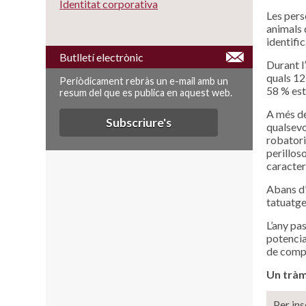
Identitat corporativa
Les pers
animals 
identific
Butlletí electrònic
Durant l
quals 12 
Periòdicament rebràs un e-mail amb un
58 % est
resum del que es publica en aquest web.
A més de
Subscriure's
qualsevo
robatori
perilloso
caracter
Abans d’
tatuatge 
L’any pas
potencia
de compa
Un tràmi
Per ins