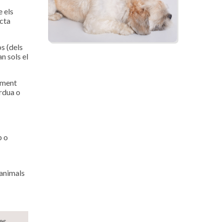
e els
ecta
s (dels
n sols el
tament
èrdua o
p o
 animals
es