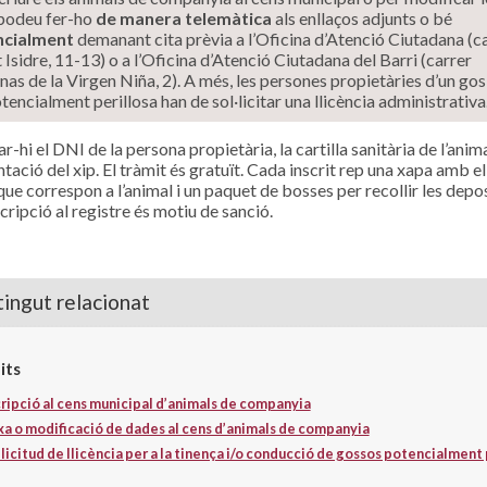
podeu fer-ho
de manera telemàtica
als enllaços adjunts o bé
ncialment
demanant cita prèvia a l’Oficina d’Atenció Ciutadana (c
 Isidre, 11-13) o a l’Oficina d’Atenció Ciutadana del Barri (carrer
s de la Virgen Niña, 2). A més, les persones propietàries d’un gos
tencialment perillosa han de sol·licitar una llicència administrativa
r-hi el DNI de la persona propietària, la cartilla sanitària de l’animal
ació del xip. El tràmit és gratuït. Cada inscrit rep una xapa amb e
que correspon a l’animal i un paquet de bosses per recollir les depo
cripció al registre és motiu de sanció.
ingut relacionat
its
cripció al cens municipal d’animals de companyia
xa o modificació de dades al cens d’animals de companyia
·licitud de llicència per a la tinença i/o conducció de gossos potencialment 