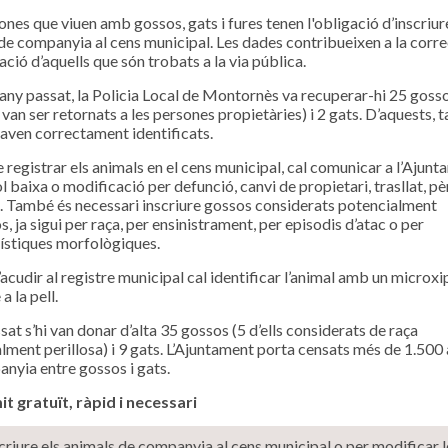
ones que viuen amb gossos, gats i fures tenen l'obligació d’inscriur
de companyia al cens municipal. Les dades contribueixen a la corr
ació d’aquells que són trobats a la via pública.
’any passat, la Policia Local de Montornès va recuperar-hi 25 gosso
van ser retornats a les persones propietàries) i 2 gats. D’aquests, ta
aven correctament identificats.
 registrar els animals en el cens municipal, cal comunicar a l’Ajun
l baixa o modificació per defunció, canvi de propietari, trasllat, p
. També és necessari inscriure gossos considerats potencialment
s, ja sigui per raça, per ensinistrament, per episodis d’atac o per
ístiques morfològiques.
acudir al registre municipal cal identificar l’animal amb un microxi
a la pell.
sat s’hi van donar d’alta 35 gossos (5 d’ells considerats de raça
lment perillosa) i 9 gats. L’Ajuntament porta censats més de 1.500
nyia entre gossos i gats.
t gratuït, ràpid i necessari
criure els animals de companyia al cens municipal o per modificar l