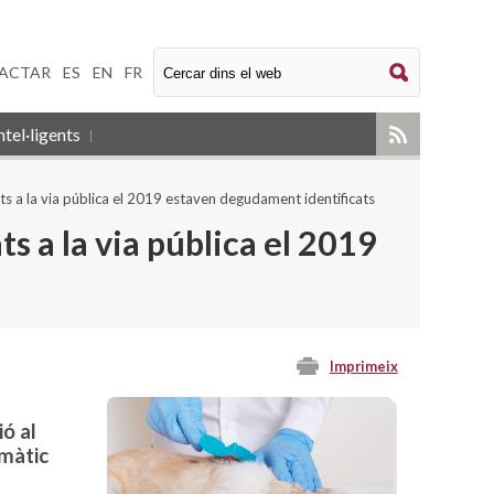
ACTAR
|
ES
|
EN
|
FR
tel·ligents
s a la via pública el 2019 estaven degudament identificats
s a la via pública el 2019
Imprimeix
ió al
emàtic