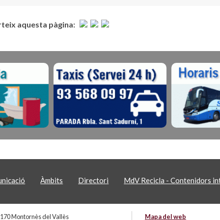
eix aquesta pàgina:
nicació
Àmbits
Directori
MdV Recicla - Contenidors int
 08170 Montornès del Vallès
Mapa del web