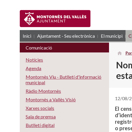
Inici
Ajuntament - Seu electrònica
RSS
El municipi
C
Comunicació
Por
Notícies
Nom
Agenda
est
Montornès Viu - Butlletí d'informació
municipal
Ràdio Montornès
12/08/
Montornès a Vallès Visió
Xarxes socials
El cens
d’ident
Sala de premsa
registr
Butlletí digital
o prese