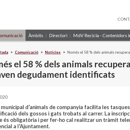
CONT
omunicació
Àmbits
Directori
MdV Recicla - Contenidors in
tada
Comunicació
Notícies
Només el 58 % dels animals recuperat
és el 58 % dels animals recuperat
aven degudament identificats
2020
 municipal d’animals de companyia facilita les tasques
ificació dels gossos i gats trobats al carrer. La inscripc
e és obligatòria i per fer-ho cal realitzar un tràmit tel
ncial a l’Ajuntament.