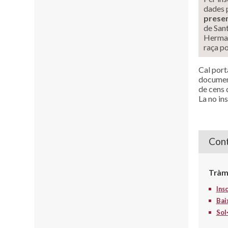
dades 
prese
de Sant
Hermana
raça po
Cal porta
document
de cens 
La no ins
Cont
Tràm
Ins
Bai
Sol