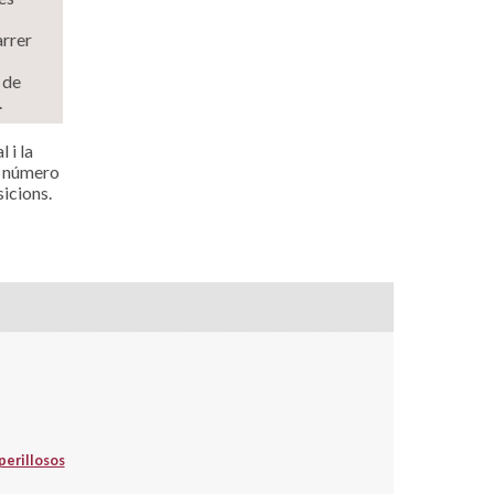
arrer
 de
.
 i la
l número
sicions.
perillosos