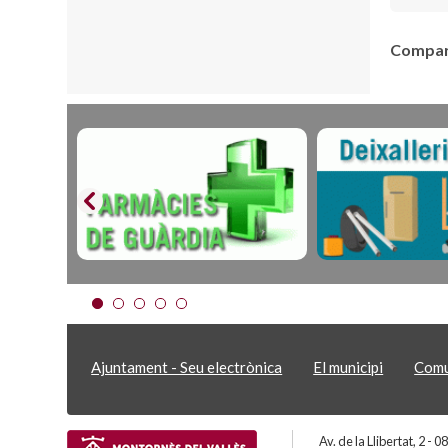
Compart
Ajuntament - Seu electrònica
El municipi
Comu
Av. de la Llibertat, 2 -