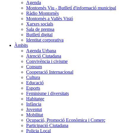
Agenda
Montornès Viu - Butlletí d'informació municipal
Ràdio Montornès
Montornès a Vallès Visió
Xarxes socials
Sala de premsa
Butlletí digital
Identitat corporativa
Àmbits
Agenda Urbana
Atenció Ciutadana
Convivència i civisme
Consum
Cooperació Internacional
Cultura
Educació
Esports
Feminisme i diversitats
Habitatge
Infància
Joventut
Mobilitat
Ocupació, Promoció Econòmica i Comerç
Participació Ciutadana
Policia Local