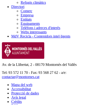
Refugis climàtics
Directori
Comerç
Empresa
Entitats
Equipaments
Telèfons i adreces d'interès
Webs interessants
MdV Recicla - Contenidors intel·ligents
Av. de la Llibertat, 2 - 08170 Montornès del Vallès
Tel: 93 572 11 70 - Fax: 93 568 27 62 - a/e:
contactar@montornes.cat
Mapa del web
Accessibilitat
Protecció de dades
Avís legal
Crèdits