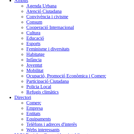
Àmbits
Agenda Urbana
Atenció Ciutadana
Convivència i civisme
Consum
Cooperació Internacional
Cultura
Educació
Esports
Feminisme i diversitats
Habitatge
Infància
Joventut
Mobilitat
Ocupació, Promoció Econòmica i Comerç
Participació Ciutadana
Policia Local
Refugis climàtics
Directori
Comerç
Empresa
Entitats
Equipaments
Telèfons i adreces d'interès
Webs interessants