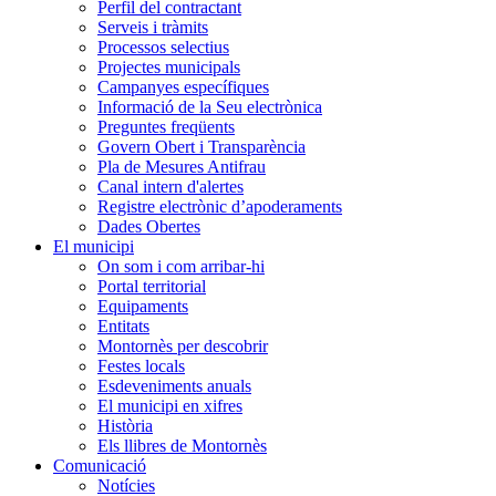
Perfil del contractant
Serveis i tràmits
Processos selectius
Projectes municipals
Campanyes específiques
Informació de la Seu electrònica
Preguntes freqüents
Govern Obert i Transparència
Pla de Mesures Antifrau
Canal intern d'alertes
Registre electrònic d’apoderaments
Dades Obertes
El municipi
On som i com arribar-hi
Portal territorial
Equipaments
Entitats
Montornès per descobrir
Festes locals
Esdeveniments anuals
El municipi en xifres
Història
Els llibres de Montornès
Comunicació
Notícies