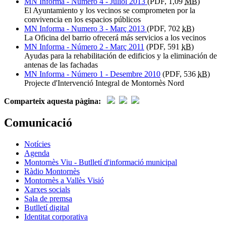
MN Informa - Numero 4 - Juliol 2013
(PDF, 1,09
MB
)
El Ayuntamiento y los vecinos se comprometen por la
convivencia en los espacios públicos
MN Informa - Numero 3 - Març 2013
(PDF, 702
kB
)
La Oficina del barrio ofrecerá más servicios a los vecinos
MN Informa - Número 2 - Març 2011
(PDF, 591
kB
)
Ayudas para la rehabilitación de edificios y la eliminación de
antenas de las fachadas
MN Informa - Número 1 - Desembre 2010
(PDF, 536
kB
)
Projecte d'Intervenció Integral de Montornès Nord
Comparteix aquesta pàgina:
Comunicació
Notícies
Agenda
Montornès Viu - Butlletí d'informació municipal
Ràdio Montornès
Montornès a Vallès Visió
Xarxes socials
Sala de premsa
Butlletí digital
Identitat corporativa