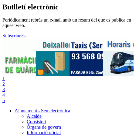
Butlletí electrònic
Periòdicament rebràs un e-mail amb un resum del que es publica en
aquest web.
Subscriure's
1
2
3
4
5
Ajuntament - Seu electrònica
Alcalde
Consistori
Òrgans de govern
Informació oficial