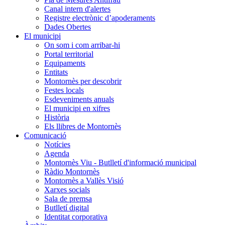
Canal intern d'alertes
Registre electrònic d’apoderaments
Dades Obertes
El municipi
On som i com arribar-hi
Portal territorial
Equipaments
Entitats
Montornès per descobrir
Festes locals
Esdeveniments anuals
El municipi en xifres
Història
Els llibres de Montornès
Comunicació
Notícies
Agenda
Montornès Viu - Butlletí d'informació municipal
Ràdio Montornès
Montornès a Vallès Visió
Xarxes socials
Sala de premsa
Butlletí digital
Identitat corporativa