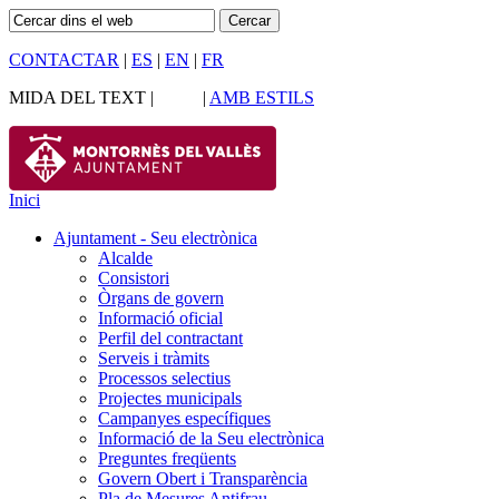
CONTACTAR
|
ES
|
EN
|
FR
MIDA DEL TEXT |
|
AMB ESTILS
Inici
Ajuntament - Seu electrònica
Alcalde
Consistori
Òrgans de govern
Informació oficial
Perfil del contractant
Serveis i tràmits
Processos selectius
Projectes municipals
Campanyes específiques
Informació de la Seu electrònica
Preguntes freqüents
Govern Obert i Transparència
Pla de Mesures Antifrau