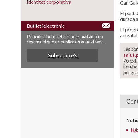
Identitat corporativa
Can Gal
El punt d
durada a
Butlletí electrònic
El prog
activita
Periòdicament rebràs un e-mail amb un
resum del que es publica en aquest web.
Les sor
salut
Subscriure's
70 ext.
nou/no
program
Cont
Notíc
Hàbi