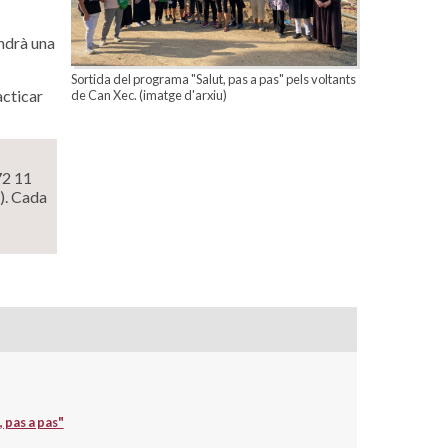
indrà una
Sortida del programa "Salut, pas a pas" pels voltants
acticar
de Can Xec. (imatge d'arxiu)
72 11
). Cada
, pas a pas"