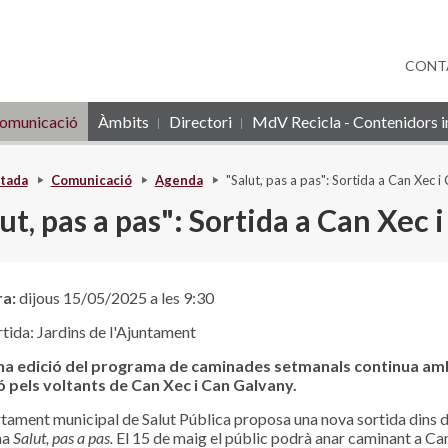
CONT
omunicació
Àmbits
Directori
MdV Recicla - Contenidors in
tada
Comunicació
Agenda
"Salut, pas a pas": Sortida a Can Xec 
ut, pas a pas": Sortida a Can Xec
ra:
dijous 15/05/2025 a les 9:30
tida: Jardins de l'Ajuntament
na edició del programa de caminades setmanals continua am
ó pels voltants de Can Xec i Can Galvany.
tament municipal de Salut Pública proposa una nova sortida dins d
ma
Salut, pas a pas.
El 15 de maig el públic podrà anar caminant a Can