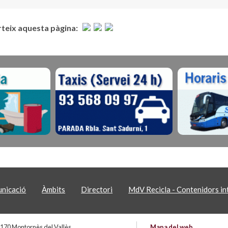
eix aquesta pàgina:
nicació
Àmbits
Directori
MdV Recicla - Contenidors int
 08170 Montornès del Vallès
Mapa del web