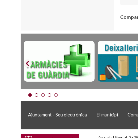
Compart
Ajuntament - Seu electrònica
El municipi
Comu
Av. de la Llibertat, 2 -