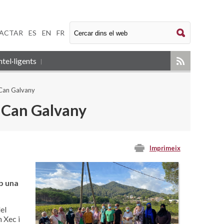
ACTAR
|
ES
|
EN
|
FR
tel·ligents
i Can Galvany
 i Can Galvany
Imprimeix
b una
el
 Xec i