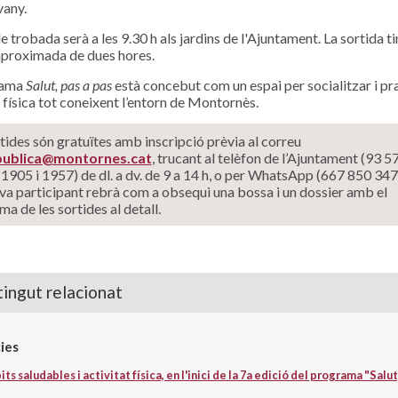
vany.
e trobada serà a les 9.30 h als jardins de l'Ajuntament. La sortida t
proximada de dues hores.
rama
Salut, pas a pas
està concebut com un espai per socialitzar i pr
t física tot coneixent l’entorn de Montornès.
tides són gratuïtes amb inscripció prèvia al correu
.publica@montornes.cat
, trucant al telèfon de l’Ajuntament (93 5
 1905 i 1957) de dl. a dv. de 9 a 14 h, o per WhatsApp (667 850 347
va participant rebrà com a obsequi una bossa i un dossier amb el
a de les sortides al detall.
ingut relacionat
ies
ts saludables i activitat física, en l'inici de la 7a edició del programa "Salut