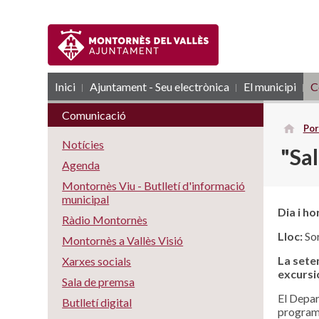
Inici
Ajuntament - Seu electrònica
RSS
El municipi
C
Comunicació
Por
Notícies
"Sal
Agenda
Montornès Viu - Butlletí d'informació
municipal
Dia i ho
Ràdio Montornès
Lloc:
Sor
Montornès a Vallès Visió
La sete
Xarxes socials
excursi
Sala de premsa
El Depar
Butlletí digital
progra