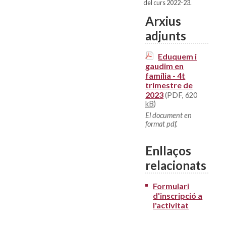
del curs 2022-23.
Arxius
adjunts
Eduquem i
gaudim en
família - 4t
trimestre de
2023
(PDF, 620
kB
)
El document en
format pdf.
Enllaços
relacionats
Formulari
d'inscripció a
l'activitat