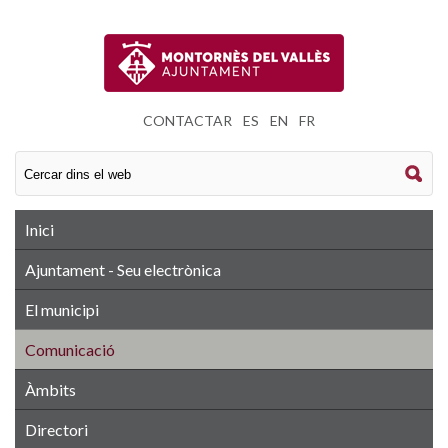
CONTACTAR
|
ES
|
EN
|
FR
Inici
Ajuntament - Seu electrònica
El municipi
Comunicació
Àmbits
Directori