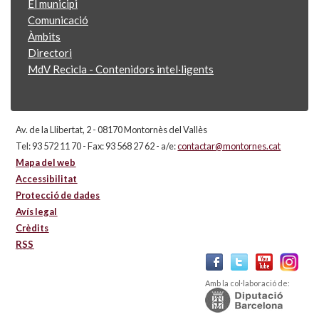
El municipi
Comunicació
Àmbits
Directori
MdV Recicla - Contenidors intel·ligents
Av. de la Llibertat, 2 - 08170 Montornès del Vallès
Tel: 93 572 11 70 - Fax: 93 568 27 62 - a/e:
contactar@montornes.cat
Mapa del web
Accessibilitat
Protecció de dades
Avís legal
Crèdits
RSS
Amb la col·laboració de: