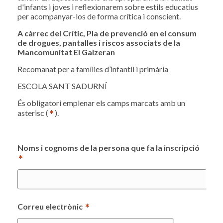
d'infants i joves i reflexionarem sobre estils educatius
per acompanyar-los de forma crítica i conscient.
A càrrec del Crític, Pla de prevenció en el consum
de drogues, pantalles i riscos associats de la
Mancomunitat El Galzeran
Recomanat per a famílies d’infantil i primària
ESCOLA SANT SADURNÍ
És obligatori emplenar els camps marcats amb un
*
asterisc (
).
Noms i cognoms de la persona que fa la inscripció
*
*
Correu electrònic