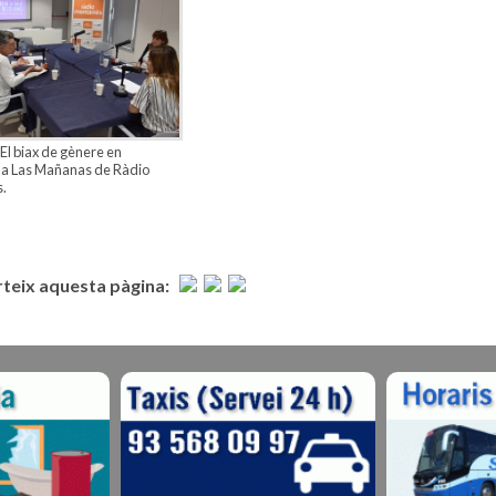
"El biax de gènere en
 a Las Mañanas de Ràdio
.
eix aquesta pàgina: