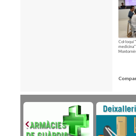
Col·loqui 
medicina"
Montornès
Compart