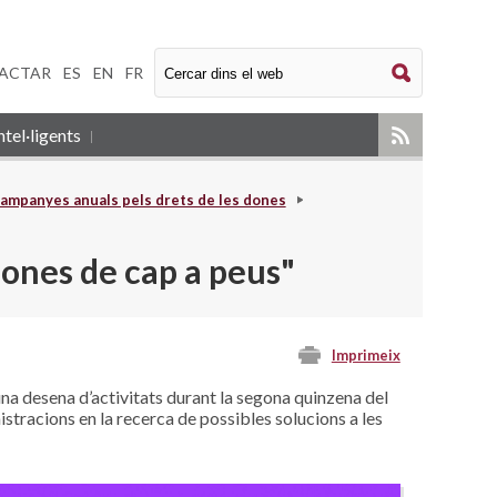
ACTAR
|
ES
|
EN
|
FR
tel·ligents
ampanyes anuals pels drets de les dones
Dones de cap a peus"
Imprimeix
na desena d’activitats durant la segona quinzena del
stracions en la recerca de possibles solucions a les