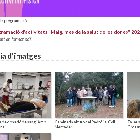
 la programació.
ramació d'activitats "Maig, mes de la salut de les dones" 20
nt en format pdf.
ia d'imatges
de donació de sang "Amb
Caminada al turó del Pedró i al Coll
Taller 
na".
Mercader.
Gross