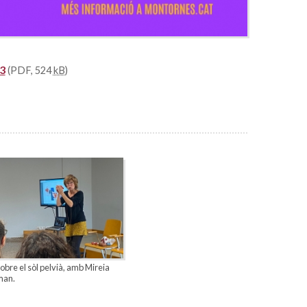
23
(PDF, 524
kB
)
sobre el sòl pelvià, amb Mireia
man.