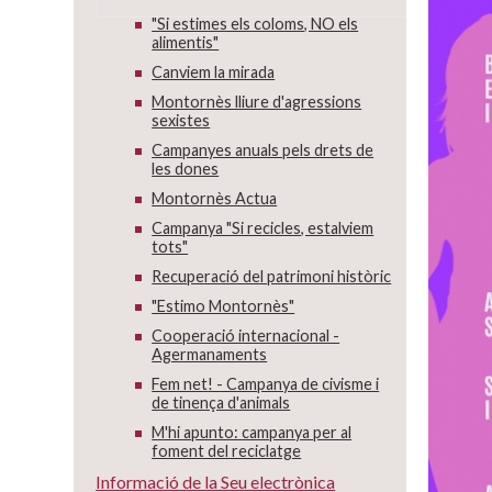
"Si estimes els coloms, NO els
alimentis"
Canviem la mirada
Montornès lliure d'agressions
sexistes
Campanyes anuals pels drets de
les dones
Montornès Actua
Campanya "Si recicles, estalviem
tots"
Recuperació del patrimoni històric
"Estimo Montornès"
Cooperació internacional -
Agermanaments
Fem net! - Campanya de civisme i
de tinença d'animals
M'hi apunto: campanya per al
foment del reciclatge
Informació de la Seu electrònica