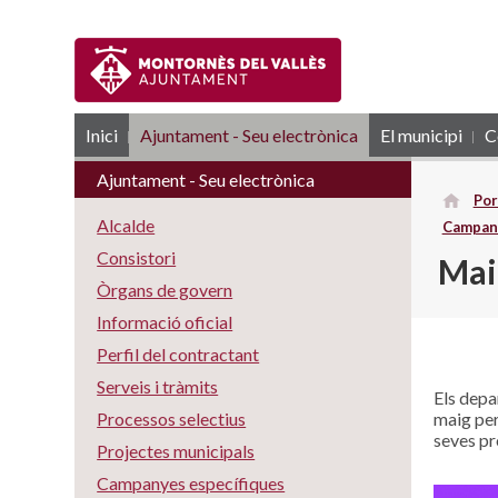
Inici
Ajuntament - Seu electrònica
RSS
El municipi
C
Ajuntament - Seu electrònica
Por
Alcalde
Campan
Consistori
Maig
Òrgans de govern
Informació oficial
Perfil del contractant
Serveis i tràmits
Els depa
maig per
Processos selectius
seves pr
Projectes municipals
Campanyes específiques