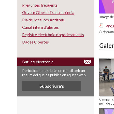
Preguntes freqüents
Govern Obert i Transparència
Imatge de
Pla de Mesures Antifrau
Prog
Canal intern d'alertes
El docume
Registre electrònic d’apoderaments
Dades Obertes
Galer
Butlletí electrònic
Periòdicament rebràs un e-mail amb un
resum del que es publica en aquest web.
Subscriure's
Campanya 
nom de do