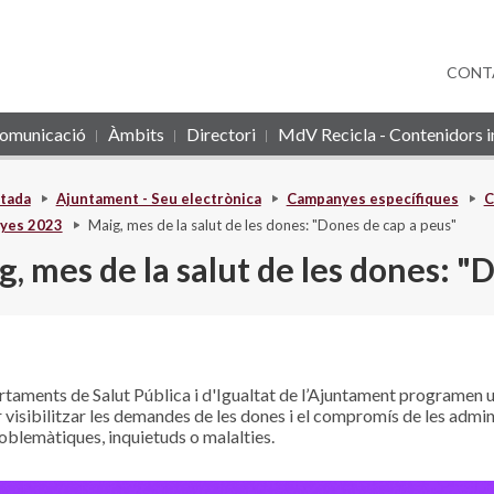
CONT
omunicació
Àmbits
Directori
MdV Recicla - Contenidors in
tada
Ajuntament - Seu electrònica
Campanyes específiques
C
yes 2023
Maig, mes de la salut de les dones: "Dones de cap a peus"
, mes de la salut de les dones: "
rtaments de Salut Pública i d'Igualtat de l’Ajuntament programen u
 visibilitzar les demandes de les dones i el compromís de les admini
oblemàtiques, inquietuds o malalties.