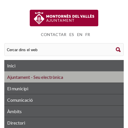
CONTACTAR
|
ES
|
EN
|
FR
Inici
Ajuntament - Seu electrònica
El municipi
Comunicació
Àmbits
Directori