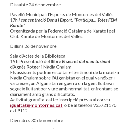
Dissabte 24 de novembre
Pavelló Municipal d’Esports de Montornès del Vallès
17h
I concentració Dona i Esport. “Participa...
Totes FEM
Karate
”
Organitzada per la Federació Catalana de Karate i pel
Club Karate de Montornès del Vallès.
Dilluns 26 de novembre
Sala d’Actes de la Biblioteca
19 h Presentació del llibre
El secret del meu turbant
d’Agnès Rotger i Nàdia Ghulam
Els assistents podran escoltar el testimoni de la mateixa
Nadia Ghulam sobre l'Afganistan en el qual va néixer i
va créixer, un Afganistan en guerra on la gent lluitava i
segueix lluitant per viure amb normalitat, enfrontant-se
diàriament amb grans dificultats.
Activitat gratuïta, cal fer inscripció prèvia al correu
igualtat@montornés.cat
o be al telèfon 935721170
ext 9112
Divendres 30 de novembre