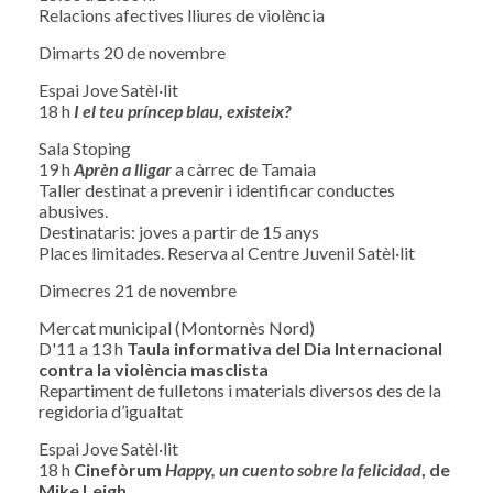
Relacions afectives lliures de violència
Dimarts 20 de novembre
Espai Jove Satèl·lit
18 h
I el teu príncep blau, existeix?
Sala Stoping
19 h
Aprèn a lligar
a càrrec de Tamaia
Taller destinat a prevenir i identificar conductes
abusives.
Destinataris: joves a partir de 15 anys
Places limitades. Reserva al Centre Juvenil Satèl·lit
Dimecres 21 de novembre
Mercat municipal (Montornès Nord)
D'11 a 13 h
Taula informativa del Dia Internacional
contra la violència masclista
Repartiment de fulletons i materials diversos des de la
regidoria d’igualtat
Espai Jove Satèl·lit
18 h
Cinefòrum
Happy, un cuento sobre la felicidad
, de
Mike Leigh