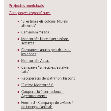
Projectes municipals
Campanyes específiques
"Si estimes els coloms, NO els
alimentis"
Canviem la mirada
Montornès lliure d'agressions
sexistes
Campanyes anuals pels drets de
les dones
Montornès Actua
Campanya "Si recicles, estalviem
tots"
Recuperació del patrimoni històric
"Estimo Montornès"
Cooperació internacional -
Agermanaments
Fem net! - Campanya de civisme i
de tinença d'animals