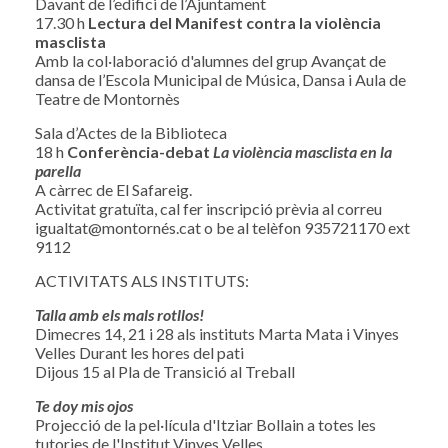
Davant de l’edifici de l’Ajuntament
17.30 h
Lectura del Manifest contra la violència
masclista
Amb la col·laboració d'alumnes del grup Avançat de
dansa de l’Escola Municipal de Música, Dansa i Aula de
Teatre de Montornès
Sala d’Actes de la Biblioteca
18 h
Conferència-debat
La violència masclista en la
parella
A càrrec de El Safareig.
Activitat gratuïta, cal fer inscripció prèvia al correu
igualtat@montornés.cat o be al telèfon 935721170 ext
9112
ACTIVITATS ALS INSTITUTS:
Talla amb els mals rotllos!
Dimecres 14, 21 i 28 als instituts Marta Mata i Vinyes
Velles Durant les hores del pati
Dijous 15 al Pla de Transició al Treball
Te doy mis ojos
Projecció de la pel·lícula d'Itziar Bollain a totes les
tutories de l'Institut Vinyes Velles