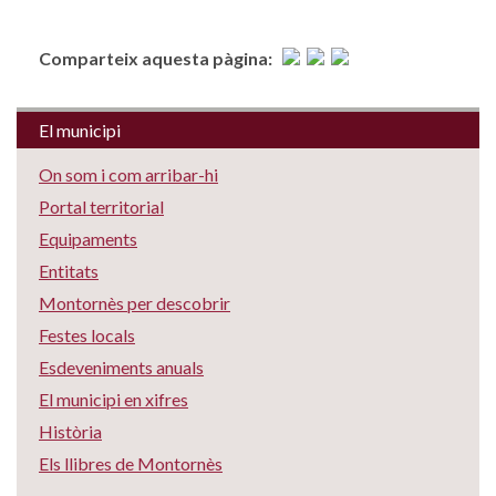
Comparteix aquesta pàgina:
El municipi
On som i com arribar-hi
Portal territorial
Equipaments
Entitats
Montornès per descobrir
Festes locals
Esdeveniments anuals
El municipi en xifres
Història
Els llibres de Montornès