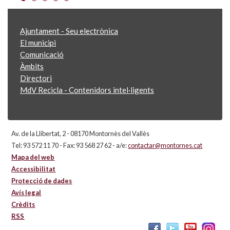
Ajuntament - Seu electrònica
El municipi
Comunicació
Àmbits
Directori
MdV Recicla - Contenidors intel·ligents
Av. de la Llibertat, 2 - 08170 Montornès del Vallès
Tel: 93 572 11 70 - Fax: 93 568 27 62 - a/e:
contactar@montornes.cat
Mapa del web
Accessibilitat
Protecció de dades
Avís legal
Crèdits
RSS