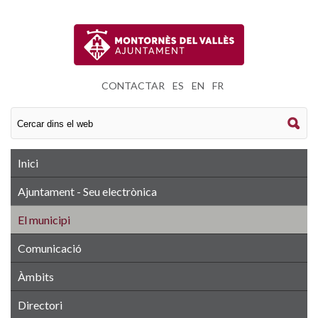
CONTACTAR
|
ES
|
EN
|
FR
Inici
Ajuntament - Seu electrònica
El municipi
Comunicació
Àmbits
Directori