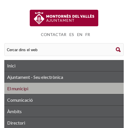
CONTACTAR
|
ES
|
EN
|
FR
Inici
Ajuntament - Seu electrònica
El municipi
Comunicació
Àmbits
Directori