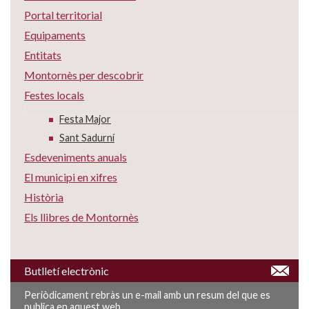
Portal territorial
Equipaments
Entitats
Montornès per descobrir
Festes locals
Festa Major
Sant Sadurní
Esdeveniments anuals
El municipi en xifres
Història
Els llibres de Montornès
Butlletí electrònic
Periòdicament rebràs un e-mail amb un resum del que es
publica en aquest web.